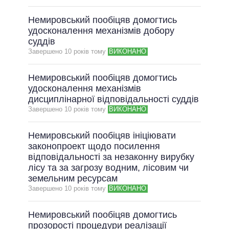
Немировський пообіцяв домогтись
удосконалення механізмів добору
суддів
Завершено 10 рокiв тому
ВИКОНАНО
Немировський пообіцяв домогтись
удосконалення механізмів
дисциплінарної відповідальності суддів
Завершено 10 рокiв тому
ВИКОНАНО
Немировський пообіцяв ініціювати
законопроект щодо посилення
відповідальності за незаконну вирубку
лісу та за загрозу водним, лісовим чи
земельним ресурсам
Завершено 10 рокiв тому
ВИКОНАНО
Немировський пообіцяв домогтись
прозорості процедури реалізації