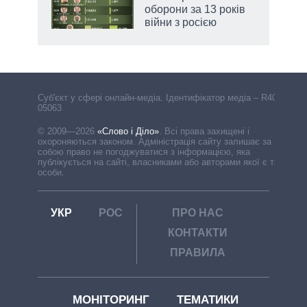
оборони за 13 років
війни з росією
Cуб'єкт у сфері онлайн-медіа. Ідентифікатор медіа – R40-
05063
© 2009—2026
«Слово і Діло»
.
Всі права захищені і
охороняються законом. Адміністрація сайту залишає за
собою право не погоджуватися з інформацією, яка
публікується на сайті, власниками або авторами якої є треті
особи.
УКР
РОС
ПРО НАС
КОНТАКТИ
ПРАВИЛА
МОНІТОРИНГ
ТЕМАТИКИ