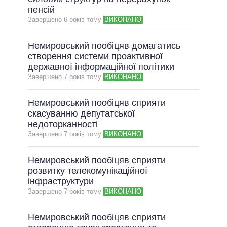
пенсій
ВСІ ОБІЦЯНКИ
Завершено 6 рокiв тому
ВИКОНАНО
АРХІВНІ ОБІЦЯНКИ
Немировський пообіцяв домагатись
створення системи проактивної
державної інформаційної політики
Завершено 7 рокiв тому
ВИКОНАНО
Немировський пообіцяв сприяти
скасуванню депутатської
недоторканності
Завершено 7 рокiв тому
ВИКОНАНО
Немировський пообіцяв сприяти
розвитку телекомунікаційної
інфраструктури
Завершено 7 рокiв тому
ВИКОНАНО
Немировський пообіцяв сприяти