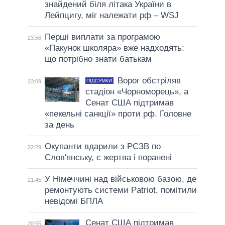
знайдений біля літака України в
Лейпцигу, міг належати рф – WSJ
Перші виплати за програмою
23:56
«Пакунок школяра» вже надходять:
що потрібно знати батькам
Ворог обстріляв
ПІДСУМКИ
23:09
стадіон «Чорноморець», а
Сенат США підтримав
«пекельні санкції» проти рф. Головне
за день
Окупанти вдарили з РСЗВ по
22:29
Слов'янську, є жертва і поранені
У Німеччині над військовою базою, де
21:45
ремонтують системи Patriot, помітили
невідомі БПЛА
Сенат США підтримав
20:55