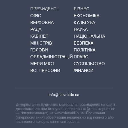
ПРЕЗИДЕНТ І
БІЗНЕС
ОФІС
ЕКОНОМІКА
ВЕРХОВНА
КУЛЬТУРА
РАДА
НАУКА
КАБІНЕТ
НАЦІОНАЛЬНА
МІНІСТРІВ
БЕЗПЕКА
ГОЛОВИ
ПОЛІТИКА
ОБЛАДМІНІСТРАЦІЙ
ПРАВО
МЕРИ МІСТ
СУСПІЛЬСТВО
ВСІ ПЕРСОНИ
ФІНАНСИ
info@slovoidilo.ua
Використання будь-яких матеріалів, розміщених на сайті,
дозволяється при вказуванні посилання (для інтернет-видань
— гіперпосилання) на www.slovoidilo.ua. Посилання
(гіперпосилання) обов’язкове незалежно від повного або
часткового використання матеріалів.