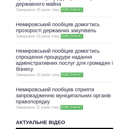
державного майна
Завершено 10 рокiв тому
ВИКОНАНО
Немировський пообіцяв домогтись
прозорості державних закупівель
Завершено 10 рокiв тому
ВИКОНАНО
Немировський пообіцяв домогтись
спрощення процедури надання
адміністративних послуг для громадян і
бізнесу
Завершено 10 рокiв тому
ВИКОНАНО
Немировський пообіцяв сприяти
запровадженню муніципальних органів
правопорядку
Завершено 11 рокiв тому
ВИКОНАНО
АКТУАЛЬНЕ ВІДЕО