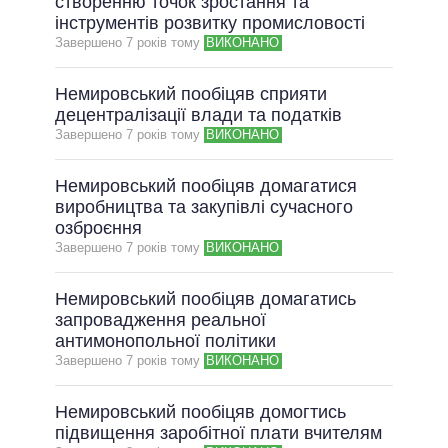
створенню точок зростання та
інструментів розвитку промисловості
Завершено 7 рокiв тому
ВИКОНАНО
Немировський пообіцяв сприяти
децентралізації влади та податків
Завершено 7 рокiв тому
ВИКОНАНО
Немировський пообіцяв домагатися
виробництва та закупівлі сучасного
озброєння
Завершено 7 рокiв тому
ВИКОНАНО
Немировський пообіцяв домагатись
запровадження реальної
антимонопольної політики
Завершено 7 рокiв тому
ВИКОНАНО
Немировський пообіцяв домогтись
підвищення заробітної плати вчителям