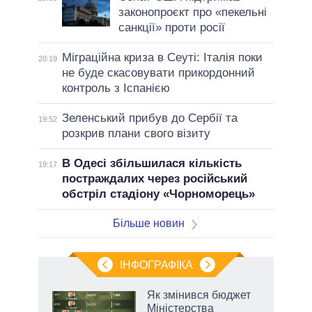
законопроєкт про «пекельні
санкції» проти росії
Міграційна криза в Сеуті: Італія поки
20:19
не буде скасовувати прикордонний
контроль з Іспанією
Зеленський прибув до Сербії та
19:52
розкрив плани свого візиту
В Одесі збільшилася кількість
19:17
постраждалих через російський
обстріл стадіону «Чорноморець»
Більше новин
ІНФОГРАФІКА
Як змінився бюджет
ть
Міністерства