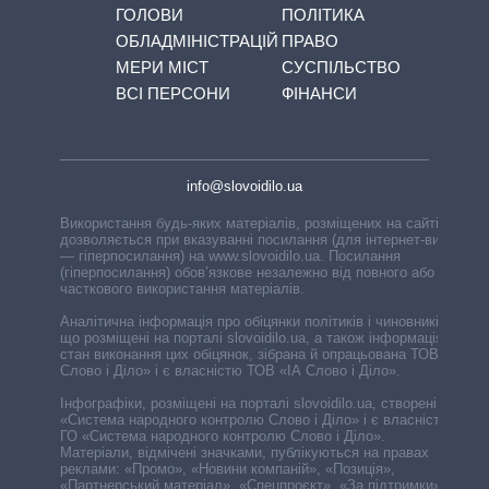
ГОЛОВИ
ПОЛІТИКА
ОБЛАДМІНІСТРАЦІЙ
ПРАВО
МЕРИ МІСТ
СУСПІЛЬСТВО
ВСІ ПЕРСОНИ
ФІНАНСИ
info@slovoidilo.ua
Використання будь-яких матеріалів, розміщених на сайті,
дозволяється при вказуванні посилання (для інтернет-видань
— гіперпосилання) на www.slovoidilo.ua. Посилання
(гіперпосилання) обов’язкове незалежно від повного або
часткового використання матеріалів.
Аналітична інформація про обіцянки політиків і чиновників,
що розміщені на порталі slovoidilo.ua, а також інформація про
стан виконання цих обіцянок, зібрана й опрацьована ТОВ «ІА
Слово і Діло» і є власністю ТОВ «ІА Слово і Діло».
Інфографіки, розміщені на порталі slovoidilo.ua, створені ГО
«Система народного контролю Слово і Діло» і є власністю
ГО «Система народного контролю Слово і Діло».
Матеріали, відмічені значками, публікуються на правах
реклами: «Промо», «Новини компаній», «Позиція»,
«Партнерський матеріал», «Спецпроєкт», «За підтримки».