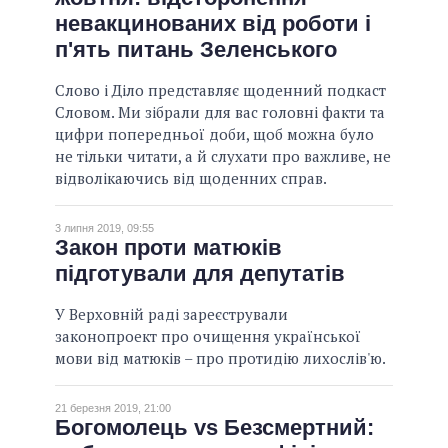
невакцинованих від роботи і
ВСІ ОБІЦЯНКИ
п'ять питань Зеленського
АРХІВНІ ОБІЦЯНКИ
Слово і Діло представляє щоденний подкаст
Словом. Ми зібрали для вас головні факти та
цифри попередньої доби, щоб можна було
не тільки читати, а й слухати про важливе, не
відволікаючись від щоденних справ.
3 липня 2019, 09:55
Закон проти матюків
підготували для депутатів
У Верховній раді зареєстрували
законопроект про очищення української
мови від матюків – про протидію лихослів'ю.
21 березня 2019, 21:00
Богомолець vs Безсмертний: