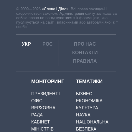
© 2009—2026
«Слово і Діло»
.
Всі права захищені і
охороняються законом. Адміністрація сайту залишає за
собою право не погоджуватися з інформацією, яка
публікується на сайті, власниками або авторами якої є треті
особи.
УКР
РОС
ПРО НАС
КОНТАКТИ
ПРАВИЛА
МОНІТОРИНГ
ТЕМАТИКИ
ПРЕЗИДЕНТ І
БІЗНЕС
ОФІС
ЕКОНОМІКА
ВЕРХОВНА
КУЛЬТУРА
РАДА
НАУКА
КАБІНЕТ
НАЦІОНАЛЬНА
МІНІСТРІВ
БЕЗПЕКА