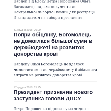
Нардеп від Блоку Петра Порошенка Ольга
Богомолець подала документи до
Центральної виборчої комісії для реєстрації
її кандидатом на вибори президента.
31 грудня 2018, 20:00
Попри обіцянку, Богомолець
не домоглася більшої суми в
держбюджеті на розвиток
донорства крові
Нардепу Ользі Богомолець не вдалося
домогтися змін до держбюджету й збільшити
витрати на розвиток донорства крові.
27 грудня 2018, 15:25
Президент призначив нового
заступника голови ДПСУ
Петро Порошенко підписав указ згідно з