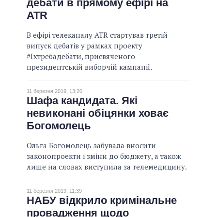
дебати в прямому ефірі на
ATR
В ефірі телеканалу ATR стартував третій
випуск дебатів у рамках проекту
#Їхтребадебати, присвяченого
президентській виборчій кампанії.
11 березня 2019, 13:20
Шафа кандидата. Які
невиконані обіцянки ховає
Богомолець
Ольга Богомолець забувала вносити
законопроекти і зміни до бюджету, а також
лише на словах виступила за телемедицину.
11 березня 2019, 11:39
НАБУ відкрило кримінальне
провадження щодо