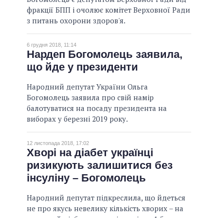
фракції БПП і очолює комітет Верховної Ради
з питань охорони здоров'я.
6 грудня 2018, 11:14
Нардеп Богомолець заявила,
що йде у президенти
Народний депутат України Ольга
Богомолець заявила про свій намір
балотуватися на посаду президента на
виборах у березні 2019 року.
12 листопада 2018, 17:02
Хворі на діабет українці
ризикують залишитися без
інсуліну – Богомолець
Народний депутат підкреслила, що йдеться
не про якусь невелику кількість хворих – на