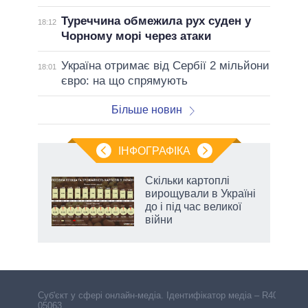
Туреччина обмежила рух суден у
18:12
Чорному морі через атаки
Україна отримає від Сербії 2 мільйони
18:01
євро: на що спрямують
Більше новин
ІНФОГРАФІКА
жет
Скільки картоплі
вирощували в Україні
ків
до і під час великої
війни
Cуб'єкт у сфері онлайн-медіа. Ідентифікатор медіа – R40-
05063