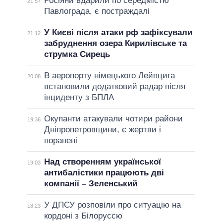
Росіяни вдарили по середмістю
21:57
Павлограда, є постраждалі
У Києві після атаки рф зафіксували
21:12
забруднення озера Кирилівське та
струмка Сирець
В аеропорту німецького Лейпцига
20:08
встановили додатковий радар після
інциденту з БПЛА
Окупанти атакували чотири райони
19:36
Дніпропетровщини, є жертви і
поранені
Над створенням української
19:03
антибалістики працюють дві
компанії – Зеленський
У ДПСУ розповіли про ситуацію на
18:23
кордоні з Білоруссю