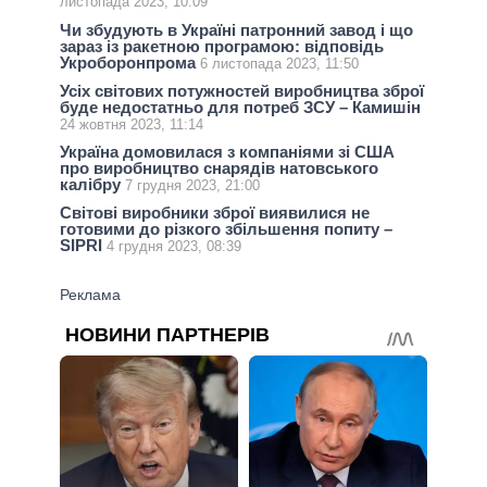
листопада 2023, 10:09
Чи збудують в Україні патронний завод і що
зараз із ракетною програмою: відповідь
Укроборонпрома
6 листопада 2023, 11:50
Усіх світових потужностей виробництва зброї
буде недостатньо для потреб ЗСУ – Камишін
24 жовтня 2023, 11:14
Україна домовилася з компаніями зі США
про виробництво снарядів натовського
калібру
7 грудня 2023, 21:00
Світові виробники зброї виявилися не
готовими до різкого збільшення попиту –
SIPRI
4 грудня 2023, 08:39