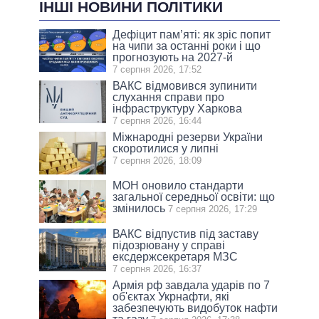
ІНШІ НОВИНИ ПОЛІТИКИ
Дефіцит пам’яті: як зріс попит
на чипи за останні роки і що
прогнозують на 2027-й
7 серпня 2026, 17:52
ВАКС відмовився зупинити
слухання справи про
інфраструктуру Харкова
7 серпня 2026, 16:44
Міжнародні резерви України
скоротилися у липні
7 серпня 2026, 18:09
МОН оновило стандарти
загальної середньої освіти: що
змінилось
7 серпня 2026, 17:29
ВАКС відпустив під заставу
підозрювану у справі
ексдержсекретаря МЗС
7 серпня 2026, 16:37
Армія рф завдала ударів по 7
об'єктах Укрнафти, які
забезпечують видобуток нафти