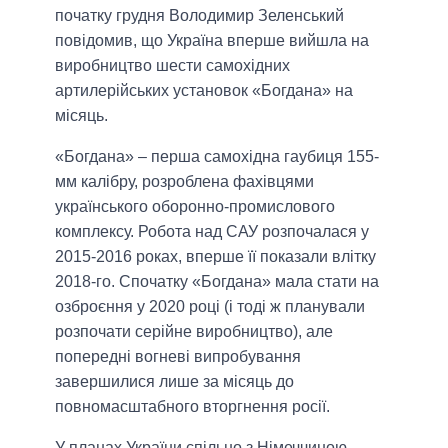
початку грудня Володимир Зеленський
повідомив, що Україна вперше вийшла на
виробництво шести самохідних
артилерійських установок «Богдана» на
місяць.
«Богдана» – перша самохідна гаубиця 155-
мм калібру, розроблена фахівцями
українського оборонно-промислового
комплексу. Робота над САУ розпочалася у
2015-2016 роках, вперше її показали влітку
2018-го. Спочатку «Богдана» мала стати на
озброєння у 2020 році (і тоді ж планували
розпочати серійне виробництво), але
попередні вогневі випробування
завершилися лише за місяць до
повномасштабного вторгнення росії.
У планах України спільно з Німеччиною