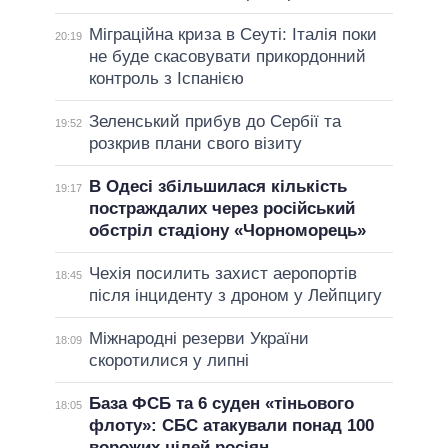
Міграційна криза в Сеуті: Італія поки
20:19
не буде скасовувати прикордонний
контроль з Іспанією
Зеленський прибув до Сербії та
19:52
розкрив плани свого візиту
В Одесі збільшилася кількість
19:17
постраждалих через російський
обстріл стадіону «Чорноморець»
Чехія посилить захист аеропортів
18:45
після інциденту з дроном у Лейпцигу
Міжнародні резерви України
18:09
скоротилися у липні
База ФСБ та 6 суден «тіньового
18:05
флоту»: СБС атакували понад 100
ворожих цілей росіян