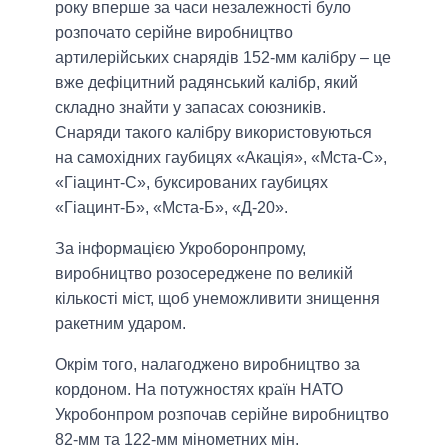
року вперше за часи незалежності було
розпочато серійне виробництво
артилерійських снарядів 152-мм калібру – це
вже дефіцитний радянський калібр, який
складно знайти у запасах союзників.
Снаряди такого калібру використовуються
на самохідних гаубицях «Акація», «Мста-С»,
«Гіацинт-С», буксированих гаубицях
«Гіацинт-Б», «Мста-Б», «Д-20».
За інформацією Укроборонпрому,
виробництво розосереджене по великій
кількості міст, щоб унеможливити знищення
ракетним ударом.
Окрім того, налагоджено виробництво за
кордоном. На потужностях країн НАТО
Укробонпром розпочав серійне виробництво
82-мм та 122-мм мінометних мін.