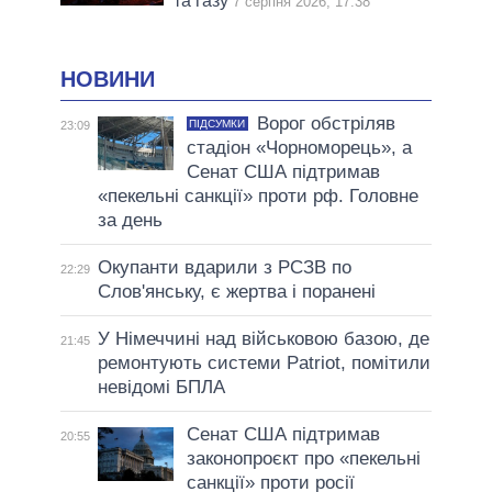
та газу
7 серпня 2026, 17:38
НОВИНИ
Ворог обстріляв
ПІДСУМКИ
23:09
стадіон «Чорноморець», а
Сенат США підтримав
«пекельні санкції» проти рф. Головне
за день
Окупанти вдарили з РСЗВ по
22:29
Слов'янську, є жертва і поранені
У Німеччині над військовою базою, де
21:45
ремонтують системи Patriot, помітили
невідомі БПЛА
Сенат США підтримав
20:55
законопроєкт про «пекельні
санкції» проти росії