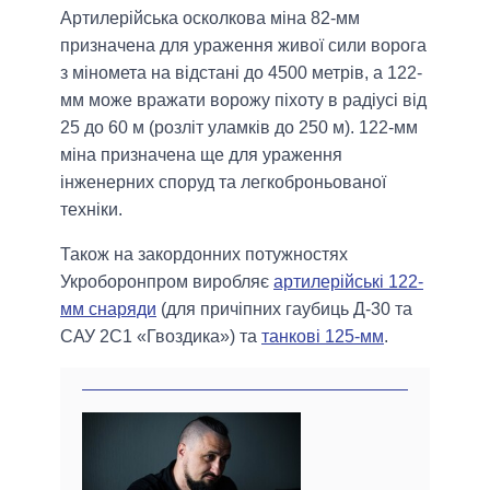
Артилерійська осколкова міна 82-мм
призначена для ураження живої сили ворога
з міномета на відстані до 4500 метрів, а 122-
мм може вражати ворожу піхоту в радіусі від
25 до 60 м (розліт уламків до 250 м). 122-мм
міна призначена ще для ураження
інженерних споруд та легкоброньованої
техніки.
Також на закордонних потужностях
Укроборонпром виробляє
артилерійські 122-
мм снаряди
(для причіпних гаубиць Д-30 та
САУ 2С1 «Гвоздика») та
танкові 125-мм
.