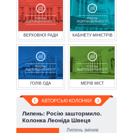
РІВЕНЬ
РІВЕНЬ
ВІДПОВІДАЛЬНОСТІ
ВІДПОВІДАЛЬНОСТІ
ВЕРХОВНОЇ РАДИ
КАБІНЕТУ МІНІСТРІВ
РІВЕНЬ
РІВЕНЬ
ВІДПОВІДАЛЬНОСТІ
ВІДПОВІДАЛЬНОСТІ
ГОЛІВ ОДА
МЕРІВ МІСТ
АВТОРСЬКІ КОЛОНКИ
Липень: Росію заштормило.
Ево
Колонка Леоніда Швеця
пер
Дра
Липень змінив