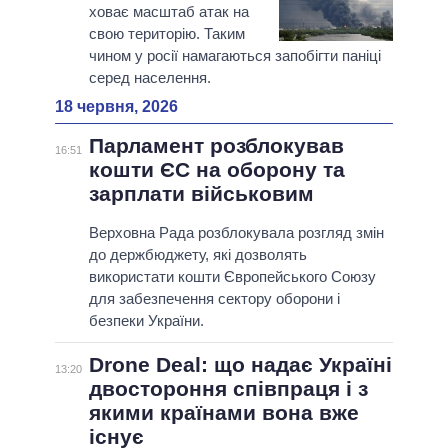
ховає масштаб атак на
свою територію. Таким
чином у росії намагаються запобігти паніці
серед населення.
18 червня, 2026
Парламент розблокував
16:51
кошти ЄС на оборону та
зарплати військовим
Верховна Рада розблокувала розгляд змін
до держбюджету, які дозволять
використати кошти Європейського Союзу
для забезпечення сектору оборони і
безпеки України.
Drone Deal: що надає Україні
13:20
двостороння співпраця і з
якими країнами вона вже
існує