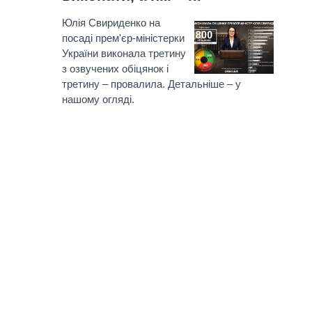
Юлія Свириденко на
посаді прем'єр-міністерки
України виконала третину
з озвучених обіцянок і
третину – провалила. Детальніше – у
нашому огляді.