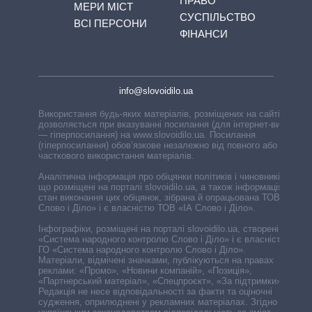
ПРАВО
МЕРИ МІСТ
СУСПІЛЬСТВО
ВСІ ПЕРСОНИ
ФІНАНСИ
info@slovoidilo.ua
Використання будь-яких матеріалів, розміщених на сайті,
дозволяється при вказуванні посилання (для інтернет-видань
— гіперпосилання) на www.slovoidilo.ua. Посилання
(гіперпосилання) обов’язкове незалежно від повного або
часткового використання матеріалів.
Аналітична інформація про обіцянки політиків і чиновників,
що розміщені на порталі slovoidilo.ua, а також інформація про
стан виконання цих обіцянок, зібрана й опрацьована ТОВ «ІА
Слово і Діло» і є власністю ТОВ «ІА Слово і Діло».
Інфографіки, розміщені на порталі slovoidilo.ua, створені ГО
«Система народного контролю Слово і Діло» і є власністю
ГО «Система народного контролю Слово і Діло».
Матеріали, відмічені значками, публікуються на правах
реклами: «Промо», «Новини компаній», «Позиція»,
«Партнерський матеріал», «Спецпроєкт», «За підтримки».
Редакція не несе відповідальності за факти та оціночні
судження, оприлюднені у рекламних матеріалах. Згідно з