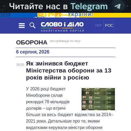
1039
УКР
РОС
НОВИНИ
ОБОРОНА
всі публікації по тегу
6 серпня, 2026
ОБIЦЯНКИ
СТРІЧКА
ПОЛІТИКА
Як змінився бюджет
ПОДІЇ
ЕКОНОМІКА
18:20
ПОЛIТИКИ
Міністерства оборони за 13
СТАТТІ
СУСПІЛЬСТВО
років війни з росією
ІНФОГРАФІКА
ДУМКИ
СВІТ
УСІ ПОЛІТИКИ
ОГЛЯДИ
У 2026 році бюджет
ПРЕЗИДЕНТ І ОФІС
ВІДЕО
Міноборони склав
ДАЙДЖЕСТИ
ВЕРХОВНА РАДА
рекордні 78 мільярдів
ПІДТРИМАТИ
КАБІНЕТ МІНІСТРІВ
доларів – що втричі
ГОЛОВИ ОБЛАДМІНІСТРАЦІЙ
більше за весь бюджет відомства за 2014–
ПОРІВНЯННЯ ПОЛІТИКІВ
2021 роки. Детальніше про те, якими
МЕРИ МІСТ
видатками керували міністри оборони