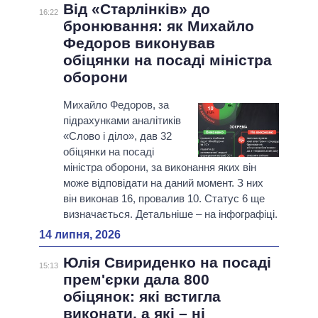
Від «Старлінків» до
16:22
бронювання: як Михайло
Федоров виконував
обіцянки на посаді міністра
оборони
Михайло Федоров, за
підрахунками аналітиків
«Слово і діло», дав 32
обіцянки на посаді
міністра оборони, за виконання яких він
може відповідати на даний момент. З них
він виконав 16, провалив 10. Статус 6 ще
визначається. Детальніше – на інфографіці.
14 липня, 2026
Юлія Свириденко на посаді
15:13
прем'єрки дала 800
обіцянок: які встигла
виконати, а які – ні