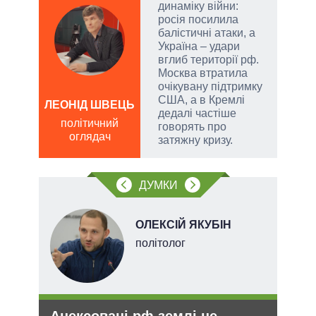
динаміку війни:
огли
росія посилила
 на
балістичні атаки, а
іри
Україна – удари
вглиб території рф.
Москва втратила
очікувану підтримку
США, а в Кремлі
ЛЕОНІД ШВЕЦЬ
дедалі частіше
Д
політичний
говорять про
ПО
оглядач
затяжну кризу.
ві
о
ДУМКИ
ОЛЕКСІЙ ЯКУБІН
х
політолог
Анексовані рф землі не
Рез