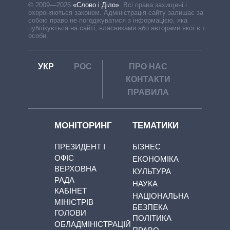
© 2009—2026
«Слово і Діло»
.
Всі права захищені і
охороняються законом. Адміністрація сайту залишає за
собою право не погоджуватися з інформацією, яка
публікується на сайті, власниками або авторами якої є треті
особи.
УКР
РОС
ПРО НАС
КОНТАКТИ
ПРАВИЛА
МОНІТОРИНГ
ТЕМАТИКИ
ПРЕЗИДЕНТ І
БІЗНЕС
ОФІС
ЕКОНОМІКА
ВЕРХОВНА
КУЛЬТУРА
РАДА
НАУКА
КАБІНЕТ
НАЦІОНАЛЬНА
МІНІСТРІВ
БЕЗПЕКА
ГОЛОВИ
ПОЛІТИКА
ОБЛАДМІНІСТРАЦІЙ