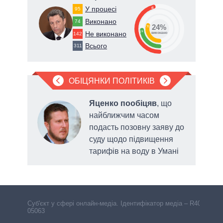
У процесі
46
95
Виконано
74
24%
30
24
Не виконано
142
виконано
Всього
311
ОБІЦЯНКИ ПОЛІТИКІВ
Яценко пообіцяв
, що
а
найближчим часом
подасть позовну заяву до
суду щодо підвищення
тарифів на воду в Умані
голо
Cуб'єкт у сфері онлайн-медіа. Ідентифікатор медіа – R40-
05063