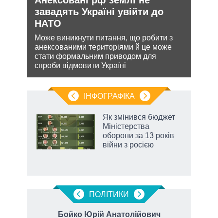
и рф
завадять Україні увійти до
реж
НАТО
рек
Може виникнути питання, що робити з
Попр
 цей
анексованими територіями й це може
до ви
стати формальним приводом для
це д
спроби відмовити Україні
ІНФОГРАФІКА
Як змінився бюджет
ть
Міністерства
оборони за 13 років
війни з росією
ПОЛIТИКИ
а
Бойко Юрій Анатолійович