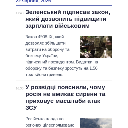
22 червня, 2026
Зеленський підписав закон,
17:40
який дозволить підвищити
зарплати військовим
Закон 4908-ІХ, який
дозволяє збільшити
витрати на оборону та
безпеку України,
підписаний президентом. Видатки на
оборону та безпеку зростуть на 1,56
трильйони гривень.
У розвідці пояснили, чому
16:30
росія не вмикає сирени та
приховує масштаби атак
ЗСУ
Російська влада по
регіонах цілеспрямовано