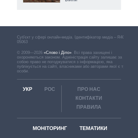
Cуб'єкт у сфері онлайн-медіа. Ідентифікатор медіа – R40-
05063
© 2009—2026
«Слово і Діло»
.
Всі права захищені і
охороняються законом. Адміністрація сайту залишає за
собою право не погоджуватися з інформацією, яка
публікується на сайті, власниками або авторами якої є треті
особи.
УКР
РОС
ПРО НАС
КОНТАКТИ
ПРАВИЛА
МОНІТОРИНГ
ТЕМАТИКИ