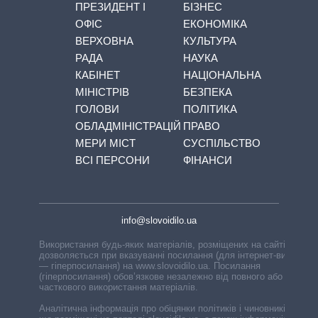
ПРЕЗИДЕНТ І
БІЗНЕС
ОФІС
ЕКОНОМІКА
ВЕРХОВНА
КУЛЬТУРА
РАДА
НАУКА
КАБІНЕТ
НАЦІОНАЛЬНА
МІНІСТРІВ
БЕЗПЕКА
ГОЛОВИ
ПОЛІТИКА
ОБЛАДМІНІСТРАЦІЙ
ПРАВО
МЕРИ МІСТ
СУСПІЛЬСТВО
ВСІ ПЕРСОНИ
ФІНАНСИ
info@slovoidilo.ua
Використання будь-яких матеріалів, розміщених на сайті,
дозволяється при вказуванні посилання (для інтернет-видань
— гіперпосилання) на www.slovoidilo.ua. Посилання
(гіперпосилання) обов’язкове незалежно від повного або
часткового використання матеріалів.
Аналітична інформація про обіцянки політиків і чиновників,