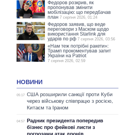
Федоров розкрив, як
пропонував змінити
мобілізацію: що передбачав
план
7 серпня 2026, 01:24
Федоров заявив, що веде
переговори з Маском щодо
використання Starlink для
ударів по рф
7 серпня 2026, 03:56
«Нам теж потрібні ракети»:
Трамп прокоментував запит
України на Patriot
7 серпня 2026, 02:59
НОВИНИ
США розширили санкції проти Куби
05:17
через військову співпрацю з росією,
Китаєм та Іраном
Радник президента попередив
04:57
бізнес про фейкові листи з
погрозами атак дронів