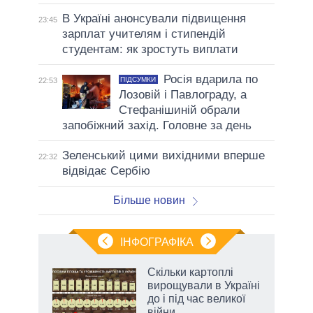
В Україні анонсували підвищення
23:45
зарплат учителям і стипендій
студентам: як зростуть виплати
Росія вдарила по
ПІДСУМКИ
22:53
Лозовій і Павлограду, а
Стефанішиній обрали
запобіжний захід. Головне за день
Зеленський цими вихідними вперше
22:32
відвідає Сербію
Більше новин
ІНФОГРАФІКА
и на
Скільки картоплі
вирощували в Україні
а
до і під час великої
війни