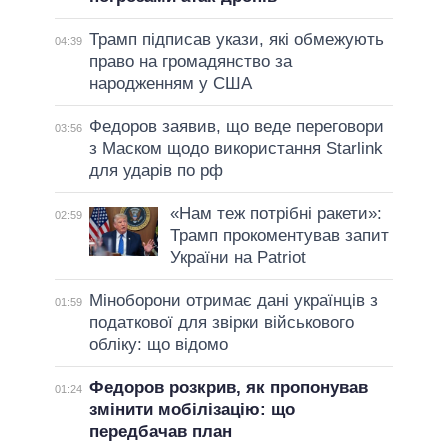
Трамп підписав укази, які обмежують
04:39
право на громадянство за
народженням у США
Федоров заявив, що веде переговори
03:56
з Маском щодо використання Starlink
для ударів по рф
«Нам теж потрібні ракети»:
02:59
Трамп прокоментував запит
України на Patriot
Міноборони отримає дані українців з
01:59
податкової для звірки військового
обліку: що відомо
Федоров розкрив, як пропонував
01:24
змінити мобілізацію: що
передбачав план