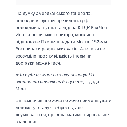
На думку американського генерала,
нещодавня зустріч президента рф
володимира путіна та лідера КНДР Кім Чен
Ина на російській території, можливо,
підштовхне Пхеньян надати Москві 152-мм
боєприпаси радянських часів. Але поки не
зрозуміло про яку кількість і терміни
доставки може йтися.
«Чи буде це мати велику різницю? Я
скептично ставлюсь до цього»,
– додав
Міллі.
Він зазначив, що хоча не хоче применшувати
допомогу в галузі озброєнь, але
«сумнівається, що вона матиме вирішальне
значення».