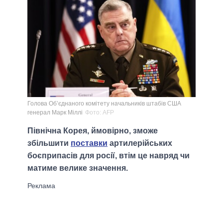
Голова Об’єднаного комітету начальників штабів США
генерал Марк Міллі
Фото: AFP
Північна Корея, ймовірно, зможе
збільшити
поставки
артилерійських
боєприпасів для росії, втім це навряд чи
матиме велике значення.