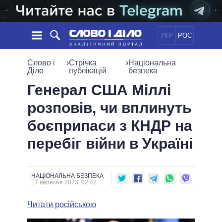
УКР
РОС
НОВИНИ
Слово і
›
Стрічка
›
Національна
Діло
публікацій
безпека
ОБIЦЯНКИ
СТРІЧКА
ПОЛІТИКА
Генерал США Міллі
ПОДІЇ
ЕКОНОМІКА
розповів, чи вплинуть
ПОЛIТИКИ
СТАТТІ
СУСПІЛЬСТВО
боєприпаси з КНДР на
ІНФОГРАФІКА
ДУМКИ
СВІТ
УСІ ПОЛІТИКИ
перебіг війни в Україні
ОГЛЯДИ
ПРЕЗИДЕНТ І ОФІС
ВІДЕО
ДАЙДЖЕСТИ
ВЕРХОВНА РАДА
ПІДТРИМАТИ
КАБІНЕТ МІНІСТРІВ
НАЦІОНАЛЬНА БЕЗПЕКА
17 вересня 2023, 02:42
ГОЛОВИ ОБЛАДМІНІСТРАЦІЙ
ПОРІВНЯННЯ ПОЛІТИКІВ
МЕРИ МІСТ
Читати російською
ВСІ ПЕРСОНИ