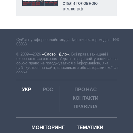
стали головною
ціллю рф
Cуб'єкт у сфері онлайн-медіа. Ідентифікатор медіа – R40-
05063
© 2009—2026
«Слово і Діло»
.
Всі права захищені і
охороняються законом. Адміністрація сайту залишає за
собою право не погоджуватися з інформацією, яка
публікується на сайті, власниками або авторами якої є треті
особи.
УКР
РОС
ПРО НАС
КОНТАКТИ
ПРАВИЛА
МОНІТОРИНГ
ТЕМАТИКИ