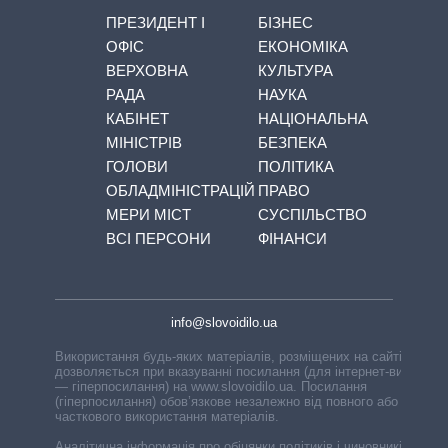
ПРЕЗИДЕНТ І
БІЗНЕС
ОФІС
ЕКОНОМІКА
ВЕРХОВНА
КУЛЬТУРА
РАДА
НАУКА
КАБІНЕТ
НАЦІОНАЛЬНА
МІНІСТРІВ
БЕЗПЕКА
ГОЛОВИ
ПОЛІТИКА
ОБЛАДМІНІСТРАЦІЙ
ПРАВО
МЕРИ МІСТ
СУСПІЛЬСТВО
ВСІ ПЕРСОНИ
ФІНАНСИ
info@slovoidilo.ua
Використання будь-яких матеріалів, розміщених на сайті,
дозволяється при вказуванні посилання (для інтернет-видань
— гіперпосилання) на www.slovoidilo.ua. Посилання
(гіперпосилання) обов’язкове незалежно від повного або
часткового використання матеріалів.
Аналітична інформація про обіцянки політиків і чиновників,