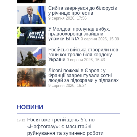
Сибіга звернувся до білорусів
у річницю протестів
9 серпня 2026, 17:56
У Молдові пролунав вибух,
правоохоронці знайшли
уламки БПЛА
9 серпня 2026, 15:09
Російські війська створили нові
зони контролю біля кордону
України
9 серпня 2026, 16:43
Лісові пожежі в Європі: у
Франції заарештували сотні
людей за підозрами у підпалах
9 серпня 2026, 16:24
НОВИНИ
Росія вже третій день б’є по
19:12
«Нафтогазу»: є масштабні
руйнування та зупинено роботи