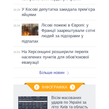
У Косові депутатка закидала прем’єра
16:29
яйцями
Лісові пожежі в Європі: у
16:24
Франції заарештували сотні
людей за підозрами у
підпалах
На Херсонщині розширили перелік
15:53
населених пунктів для обов'язкової
евакуації
Більше новин
ІНФОГРАФІКА
Вісім масованих
раїні
ударів по Україні за
ої
літо: Київ та область