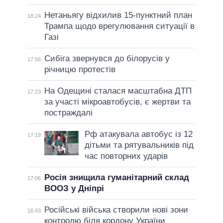
Нетаньягу відхилив 15-пунктний план
18:24
Трампа щодо врегулювання ситуації в
Газі
Сибіга звернувся до білорусів у
17:56
річницю протестів
На Одещині сталася масштабна ДТП
17:23
за участі мікроавтобусів, є жертви та
постраждалі
Рф атакувала автобус із 12
17:19
дітьми та рятувальників під
час повторних ударів
Росія знищила гуманітарний склад
17:06
ВООЗ у Дніпрі
Російські війська створили нові зони
16:43
контролю біля кордону України