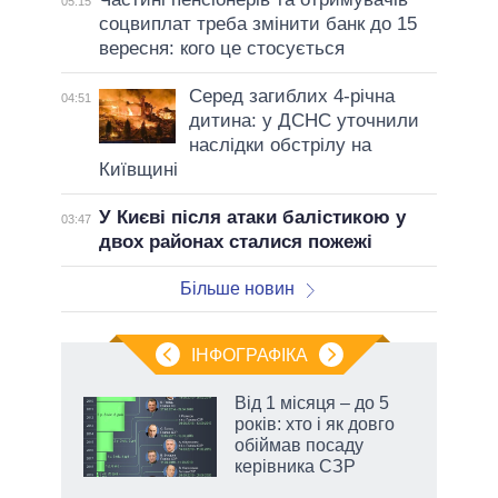
05:15
соцвиплат треба змінити банк до 15
вересня: кого це стосується
Серед загиблих 4-річна
04:51
дитина: у ДСНС уточнили
наслідки обстрілу на
Київщині
У Києві після атаки балістикою у
03:47
двох районах сталися пожежі
Більше новин
ІНФОГРАФІКА
Від 1 місяця – до 5
раїні
років: хто і як довго
ої
обіймав посаду
керівника СЗР