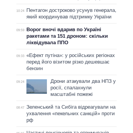
Пентагон достроково усунув генерала,
10:24
який координував підтримку України
Ворог вночі вдарив по Україні
09:59
ракетами та 151 дроном: скільки
ліквідувала ППО
«Ефект путіна»: у російських регіонах
09:33
перед його візитом різко дешевшає
бензин
Дрони атакували два НПЗ у
09:24
росії, спалахнули
масштабні пожежі
Зеленський та Сибіга відреагували на
08:47
ухвалення «пекельних санкцій» проти
рф
Частині пенсіонерів та отримувачів