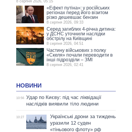
8 серпня 2026, 05:15
«Ефект путіна»: у російських
регіонах перед його візитом
різко дешевшає бензин
8 серпня 2026, 09:33
Серед загиблих 4-річна дитина:
у ДСНС уточнили наслідки
обстрілу на Київщині
8 серпня 2026, 04:51
Частину військових з полку
«Скеля» почали переводити в
інші підрозділи – ЗМІ
8 серпня 2026, 02:41
НОВИНИ
Удар по Києву: під час ліквідації
10:56
наслідків виявили тіло людини
Українські дрони за тиждень
10:27
уразили 12 суден
«тіньового флоту» рф