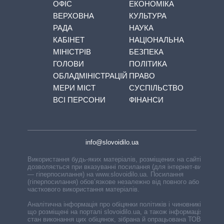
ОФІС
ЕКОНОМІКА
ВЕРХОВНА
КУЛЬТУРА
РАДА
НАУКА
КАБІНЕТ
НАЦІОНАЛЬНА
МІНІСТРІВ
БЕЗПЕКА
ГОЛОВИ
ПОЛІТИКА
ОБЛАДМІНІСТРАЦІЙ
ПРАВО
МЕРИ МІСТ
СУСПІЛЬСТВО
ВСІ ПЕРСОНИ
ФІНАНСИ
info@slovoidilo.ua
Використання будь-яких матеріалів, розміщених на сайті,
дозволяється при вказуванні посилання (для інтернет-видань
— гіперпосилання) на www.slovoidilo.ua. Посилання
(гіперпосилання) обов’язкове незалежно від повного або
часткового використання матеріалів.
Аналітична інформація про обіцянки політиків і чиновників,
що розміщені на порталі slovoidilo.ua, а також інформація про
стан виконання цих обіцянок, зібрана й опрацьована ТОВ «ІА