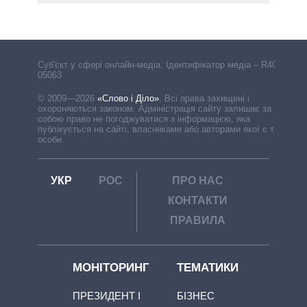
Cуб'єкт у сфері онлайн-медіа. Ідентифікатор медіа – R40-
05063
© 2009—2026
«Слово і Діло»
.
Всі права захищені і
охороняються законом. Адміністрація сайту залишає за
собою право не погоджуватися з інформацією, яка
публікується на сайті, власниками або авторами якої є треті
особи.
УКР
РОС
ПРО НАС
КОНТАКТИ
ПРАВИЛА
МОНІТОРИНГ
ТЕМАТИКИ
ПРЕЗИДЕНТ І
БІЗНЕС