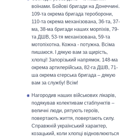
воїнами. Бойові бригади на Донеччині.
109-та окрема бригада тероборони,
110-та окрема механізована, 36-та, 37-
ма, 38-ма бригади наших морпіхів, 79-
та ДШВ, 53-тя механізована, 59-та
мотопіхотна. Кожна - потужна. Всіма
пишаюся. І дякую вам за щирість,
хлопці! Запорізький напрямок. 148-ма
окрема артилерійська, 82-га ДШВ, 71-
ша окрема єгерська бригада – дякую
вам за службу! Всім!
Нагородив наших військових лікарів,
подякував колективам стабпунктів –
величні люди, рятують героїв,
повертають життя, повертають силу.
Справжній український характер,
козацький, коли хлопці відновлюються