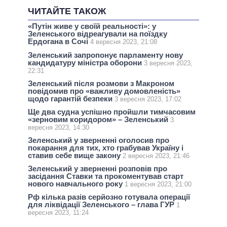
ЧИТАЙТЕ ТАКОЖ
«Путін живе у своїй реальності»: у
Зеленського відреагували на поїздку
Ердогана в Сочі
4 вересня 2023, 21:08
Зеленський запропонує парламенту нову
кандидатуру міністра оборони
3 вересня 2023,
22:31
Зеленський після розмови з Макроном
повідомив про «важливу домовленість»
щодо гарантій безпеки
3 вересня 2023, 17:02
Ще два судна успішно пройшли тимчасовим
«зерновим коридором» – Зеленський
3
вересня 2023, 14:30
Зеленський у зверненні оголосив про
покарання для тих, хто грабував Україну і
ставив себе вище закону
2 вересня 2023, 21:46
Зеленський у зверненні розповів про
засідання Ставки та прокоментував старт
нового навчального року
1 вересня 2023, 21:00
Рф кілька разів серйозно готувала операції
для ліквідації Зеленського – глава ГУР
1
вересня 2023, 11:24