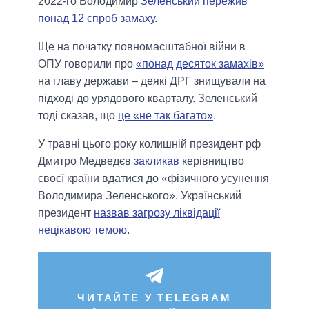
2022-го Володимир
Зеленський пережив
понад 12 спроб замаху.
Ще на початку повномасштабної війни в
ОПУ говорили про
«понад десяток замахів»
на главу держави – деякі ДРГ знищували на
підході до урядового кварталу. Зеленський
тоді сказав, що
це «не так багато»
.
У травні цього року колишній президент рф
Дмитро Медведєв
закликав
керівництво
своєї країни вдатися до «фізичного усунення
Володимира Зеленського». Український
президент
назвав загрозу ліквідації
нецікавою темою
.
ЧИТАЙТЕ У TELEGRAM