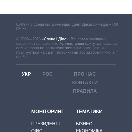
Cуб'єкт у сфері онлайн-медіа. Ідентифікатор медіа – R40-
05063
© 2009—2026
«Слово і Діло»
.
Всі права захищені і
охороняються законом. Адміністрація сайту залишає за
собою право не погоджуватися з інформацією, яка
публікується на сайті, власниками або авторами якої є треті
особи.
УКР
РОС
ПРО НАС
КОНТАКТИ
ПРАВИЛА
МОНІТОРИНГ
ТЕМАТИКИ
ПРЕЗИДЕНТ І
БІЗНЕС
ОФІС
ЕКОНОМІКА