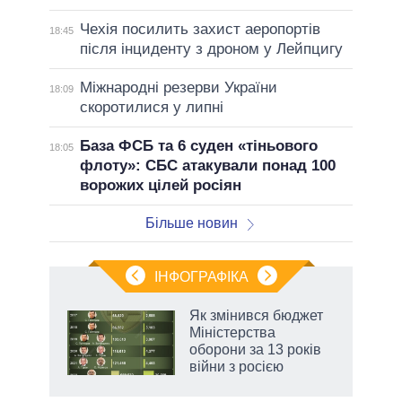
Чехія посилить захист аеропортів
18:45
після інциденту з дроном у Лейпцигу
Міжнародні резерви України
18:09
скоротилися у липні
База ФСБ та 6 суден «тіньового
18:05
флоту»: СБС атакували понад 100
ворожих цілей росіян
Більше новин
ІНФОГРАФІКА
 як
Як змінився бюджет
и за
Міністерства
оборони за 13 років
2027-
війни з росією