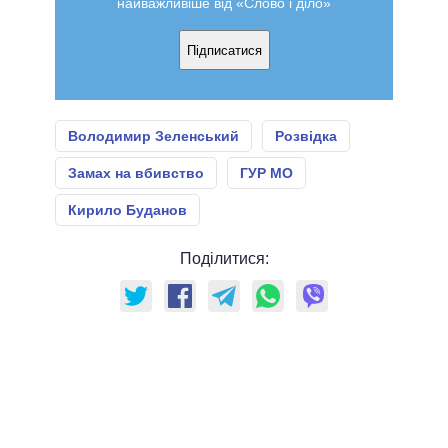
найважливіше від «Слово і діло»
Підписатися
Володимир Зеленський
Розвідка
Замах на вбивство
ГУР МО
Кирило Буданов
Поділитися: