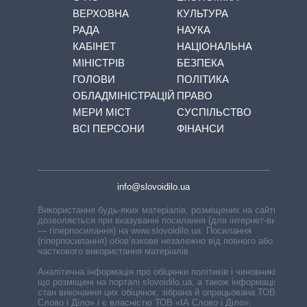
ВЕРХОВНА
КУЛЬТУРА
РАДА
НАУКА
КАБІНЕТ
НАЦІОНАЛЬНА
МІНІСТРІВ
БЕЗПЕКА
ГОЛОВИ
ПОЛІТИКА
ОБЛАДМІНІСТРАЦІЙ
ПРАВО
МЕРИ МІСТ
СУСПІЛЬСТВО
ВСІ ПЕРСОНИ
ФІНАНСИ
info@slovoidilo.ua
Використання будь-яких матеріалів, розміщених на сайті,
дозволяється при вказуванні посилання (для інтернет-видань
— гіперпосилання) на www.slovoidilo.ua. Посилання
(гіперпосилання) обов’язкове незалежно від повного або
часткового використання матеріалів.
Аналітична інформація про обіцянки політиків і чиновників,
що розміщені на порталі slovoidilo.ua, а також інформація про
стан виконання цих обіцянок, зібрана й опрацьована ТОВ «ІА
Слово і Діло» і є власністю ТОВ «ІА Слово і Діло».