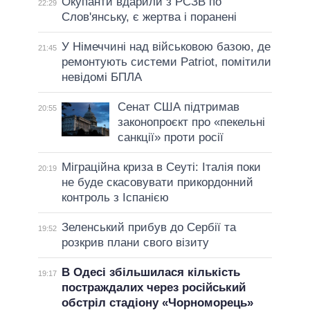
Окупанти вдарили з РСЗВ по
22:29
Слов'янську, є жертва і поранені
У Німеччині над військовою базою, де
21:45
ремонтують системи Patriot, помітили
невідомі БПЛА
Сенат США підтримав
20:55
законопроєкт про «пекельні
санкції» проти росії
Міграційна криза в Сеуті: Італія поки
20:19
не буде скасовувати прикордонний
контроль з Іспанією
Зеленський прибув до Сербії та
19:52
розкрив плани свого візиту
В Одесі збільшилася кількість
19:17
постраждалих через російський
обстріл стадіону «Чорноморець»