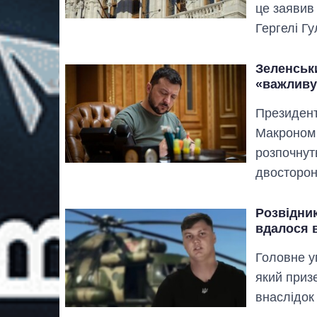
це заявив 
Гергелі Г
Зеленськ
«важливу
Президент
Макроном 
розпочнут
двосторон
Розвідник
вдалося 
Головне у
який приз
внаслідок