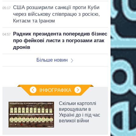
США розширили санкції проти Куби
05:17
через військову співпрацю з росією,
Китаєм та Іраном
Радник президента попередив бізнес
04:57
про фейкові листи з погрозами атак
дронів
Більше новин
ІНФОГРАФІКА
Скільки картоплі
вирощували в
Україні до і під час
великої війни