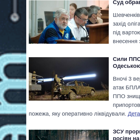
Суд обра
Шевченків
захід олі
під варто
внесення 
Сили ППО
Одеською
Вночі 3 ве
атак БПЛА
ППО знищи
припортов
пожежа, яку оперативно ліквідували.
Дета
ЗСУ прор
росіян на