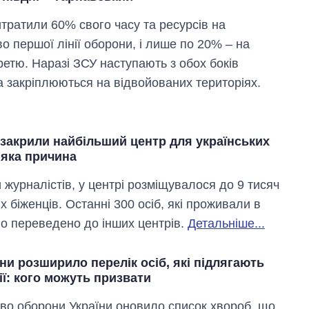
итратили 60% свого часу та ресурсів на
о першої лінії оборони, і лише по 20% – на
ретю. Наразі ЗСУ наступають з обох боків
а закріплюються на відвойованих територіях.
 закрили найбільший центр для українських
 яка причина
 журналістів, у центрі розміщувалося до 9 тисяч
х біженців. Останні 300 осіб, які проживали в
ло переведено до інших центрів.
Детальніше...
Вісім масованих
ударів по Україні
за літо: Київ та
и розширило перелік осіб, які підлягають
область стали
ії: кого можуть призвати
головною ціллю
рф
тво оборони України оновило список хвороб, що