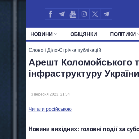
НОВИНИ
ОБIЦЯНКИ
ПОЛIТИКИ
УСІ ПОЛІТИКИ
ПРЕЗИДЕНТ І ОФ
Слово і Діло
›
Стрічка публікацій
Арешт Коломойського т
інфраструктуру України.
3 вересня 2023, 21:54
Читати російською
Новини вихідних: головні події за суб