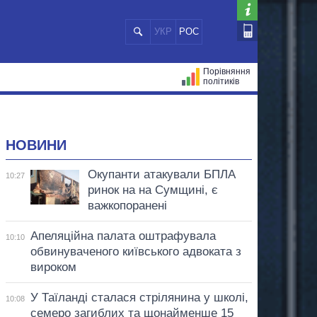
УКР
РОС
Порівняння
політиків
ЦІЙ
МЕРИ МІСТ
ВСІ ПЕРСОНИ
НОВИНИ
Окупанти атакували БПЛА
10:27
ринок на на Сумщині, є
важкопоранені
Апеляційна палата оштрафувала
10:10
обвинуваченого київського адвоката з
вироком
У Таїланді сталася стрілянина у школі,
10:08
семеро загиблих та щонайменше 15