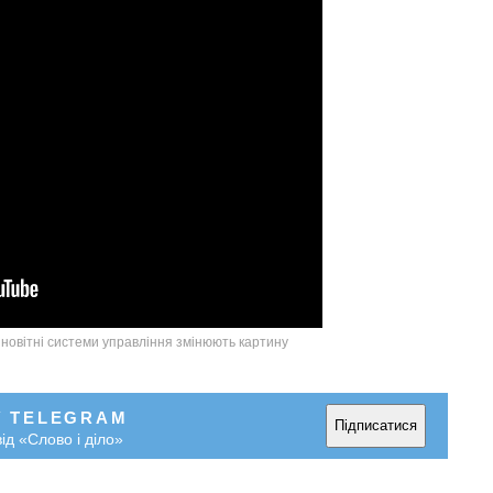
а новітні системи управління змінюють картину
У TELEGRAM
Підписатися
ід «Слово і діло»