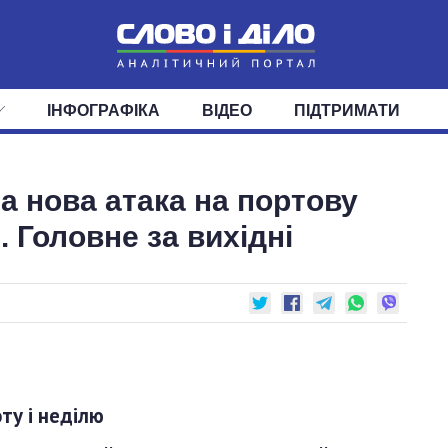
ІНФОГРАФІКА
ВІДЕО
ПІДТРИМАТИ
ІС
СТРІЧКА
ВЕРХОВНА РАДА
ПОДІЇ
СТАТТІ
КАБІНЕТ МІНІСТРІВ
ДУМКИ
ОГЛЯДИ
ГОЛОВИ ОБЛАДМІНІСТРА
ДАЙДЖЕСТИ
а нова атака на портову
ПОЛІТИКА
ДЕПУТАТИ
ЕКОНОМІКА
КОМІТЕТИ
СУСПІЛЬСТВО
ФРАКЦІЇ
ОКРУГИ
СВІТ
 Головне за вихідні
оту і неділю