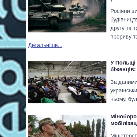
Росіяни в
будівництв
другу та т
прориву т
Детальніше...
У Польщі
біженців:
За даними
українськи
ньому, бу
Міноборон
мобілізац
Міністерс