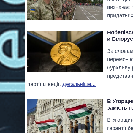
визначає 
придатних
Нобелівс
й Білорус
За словам
церемонію
бурхливу 
представни
партії Швеції.
Детальніше...
В Угорщин
замість т
В Угорщин
гарантії б