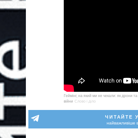
Геймінг, на який ми не чекали: як дрони т
війни
Слово і діло
ЧИТАЙТЕ 
найважливіше в