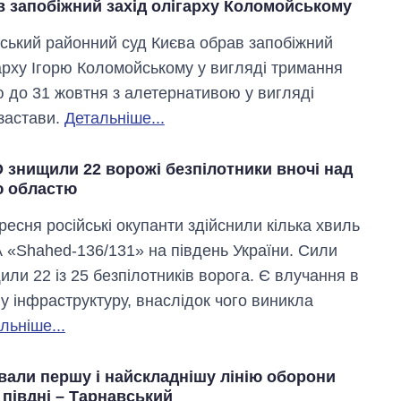
в запобіжний захід олігарху Коломойському
ський районний суд Києва обрав запобіжний
гарху Ігорю Коломойському у вигляді тримання
ю до 31 жовтня з алетернативою у вигляді
застави.
Детальніше...
 знищили 22 ворожі безпілотники вночі над
 областю
ресня російські окупанти здійснили кілька хвиль
 «Shahed-136/131» на південь України. Сили
ли 22 із 25 безпілотників ворога. Є влучання в
у інфраструктуру, внаслідок чого виникла
льніше...
вали першу і найскладнішу лінію оборони
 півдні – Тарнавський