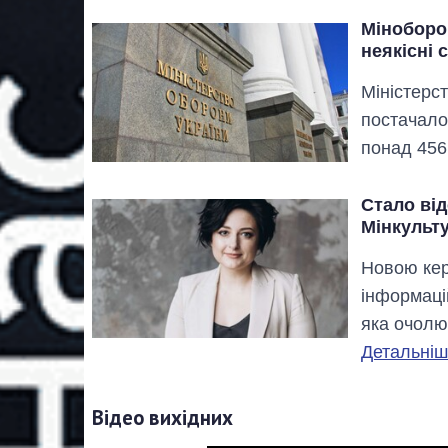
Міноборо
неякісні 
Міністерс
постачало
понад 456
Стало від
Мінкульт
Новою кер
інформаці
яка очолю
Детальніше
Відео вихідних