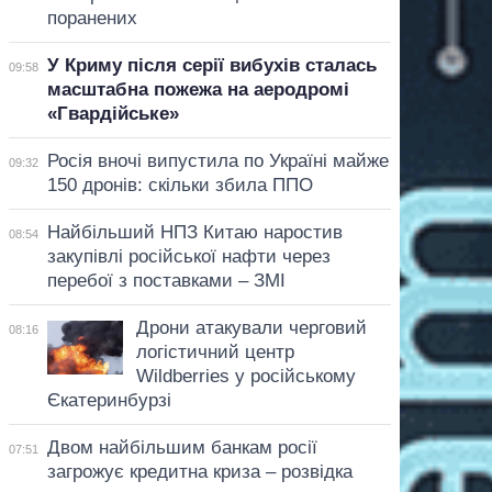
поранених
У Криму після серії вибухів сталась
09:58
масштабна пожежа на аеродромі
«Гвардійське»
Росія вночі випустила по Україні майже
09:32
150 дронів: скільки збила ППО
Найбільший НПЗ Китаю наростив
08:54
закупівлі російської нафти через
перебої з поставками – ЗМІ
Дрони атакували черговий
08:16
логістичний центр
Wildberries у російському
Єкатеринбурзі
Двом найбільшим банкам росії
07:51
загрожує кредитна криза – розвідка