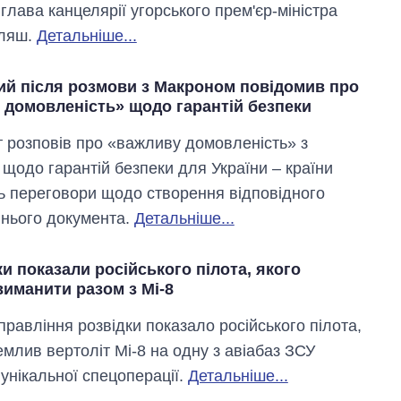
глава канцелярії угорського прем'єр-міністра
уляш.
Детальніше...
ий після розмови з Макроном повідомив про
 домовленість» щодо гарантій безпеки
 розповів про «важливу домовленість» з
щодо гарантій безпеки для України – країни
ь переговори щодо створення відповідного
нього документа.
Детальніше...
и показали російського пілота, якого
виманити разом з Мі-8
правління розвідки показало російського пілота,
емлив вертоліт Мі-8 на одну з авіабаз ЗСУ
 унікальної спецоперації.
Детальніше...