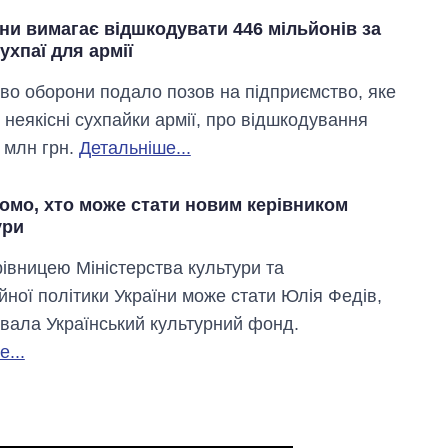
ни вимагає відшкодувати 446 мільйонів за
сухпаї для армії
тво оборони подало позов на підприємство, яке
 неякісні сухпайки армії, про відшкодування
 млн грн.
Детальніше...
омо, хто може стати новим керівником
ури
івницею Міністерства культури та
йної політики України може стати Юлія Федів,
вала Український культурний фонд.
...