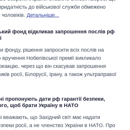
придатність до військової служби обмежено
 чоловіків.
Детальніше...
ький фонд відкликав запрошення послів рф
і
и фонду, рішення запросити всіх послів на
 вручення Нобелівської премії викликало
реакцію, через що він скасував запрошення
ків росії, Білорусії, Ірану, а також ультраправої
і пропонують дати рф гарантії безпеки,
ого, щоб брати Україну в НАТО
і вважають, що Західний світ має надати
езпеки росії, а не членство України в НАТО. Про