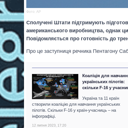
Фото: AP
Сполучені Штати підтримують підготовк
американського виробництва, однак ци
Повідомляється про готовність до трен
Про це заступниця речника Пентагону Саб
Коаліція для навчан
українських пілотів:
скільки F-16 у учасни
Україна та 11 країн
створили коаліцію для навчання українських
пілотів. Скільки F-16 у країн-учасниць – на
інфографіці.
12 липня 2023, 17:20