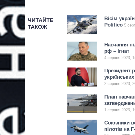
Вісім україн
ЧИТАЙТЕ
Politico
5 сер
ТАКОЖ
Навчання пі
рф – Ігнат
4 серпня 2023, 1
Президент р
українських 
2 серпня 2023, 2
План навчан
затверджен
1 серпня 2023, 1
Союзники вс
пілотів на F-