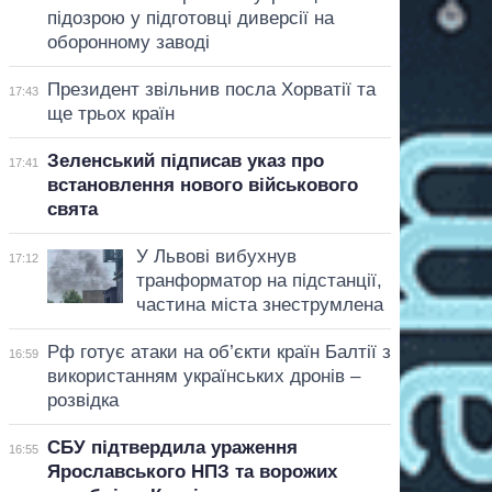
підозрою у підготовці диверсії на
оборонному заводі
Президент звільнив посла Хорватії та
17:43
ще трьох країн
Зеленський підписав указ про
17:41
встановлення нового військового
свята
У Львові вибухнув
17:12
транформатор на підстанції,
частина міста знеструмлена
Рф готує атаки на об’єкти країн Балтії з
16:59
використанням українських дронів –
розвідка
СБУ підтвердила ураження
16:55
Ярославського НПЗ та ворожих