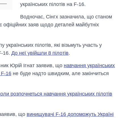
українських пілотів на F-16.
Водночас, Сінгх зазначила, що станом
ає офіційних заяв щодо деталей майбутніх
українських пілотів, які візьмуть участь у
F-16.
До неї увійшли 8 пілотів
.
вник Юрій Ігнат заявив, що
навчання українських
 F-16
не буде надто швидким, але закінчиться
коли розпочнеться навчання українських пілотів
 заявив, що
винищувачі F-16 допоможуть Україні