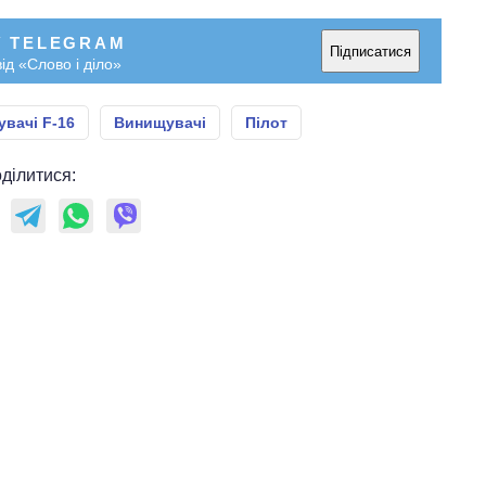
У TELEGRAM
Підписатися
ід «Слово і діло»
вачі F-16
Винищувачі
Пілот
ділитися: