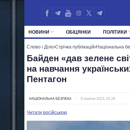
НОВИНИ
ОБIЦЯНКИ
ПОЛIТИКИ
УСІ ПОЛІТИКИ
ПРЕЗИДЕНТ І ОФ
Слово і Діло
›
Стрічка публікацій
›
Національна б
Байден «дав зелене св
на навчання українських
Пентагон
НАЦІОНАЛЬНА БЕЗПЕКА
9 серпня 2023, 01:28
Читати російською