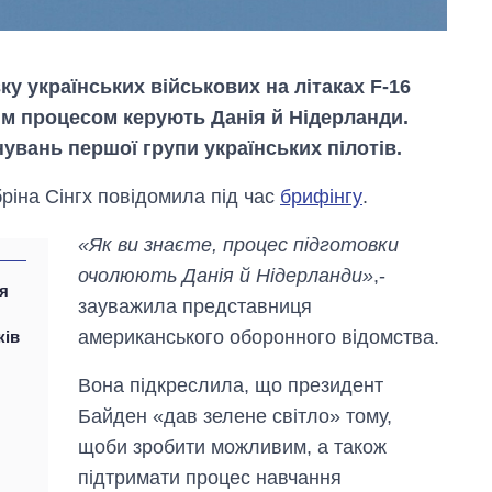
у українських військових на літаках F-16
м процесом керують Данія й Нідерланди.
увань першої групи українських пілотів.
ріна Сінгх повідомила під час
брифінгу
.
«Як ви знаєте, процес підготовки
очолюють Данія й Нідерланди»
,-
ня
зауважила представниця
американського оборонного відомства.
ків
Вона підкреслила, що президент
Скільки картоплі
Байден «дав зелене світло» тому,
вирощували в
Україні до і під час
щоби зробити можливим, а також
великої війни
підтримати процес навчання