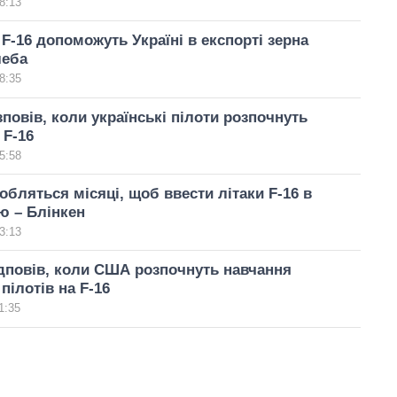
8:13
F-16 допоможуть Україні в експорті зерна
леба
8:35
зповів, коли українські пілоти розпочнуть
 F-16
5:58
добляться місяці, щоб ввести літаки F-16 в
ю – Блінкен
3:13
дповів, коли США розпочнуть навчання
пілотів на F-16
1:35