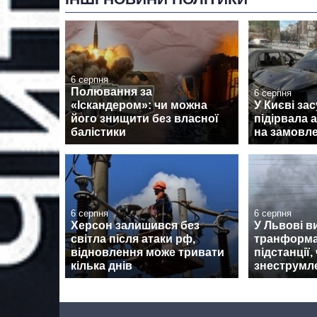
6 серпня
Полювання за
6 серпня
«Іскандером»: чи можна
У Києві зас
його знищити без власної
підірвала 
балістики
на замовле
6 серпня
6 серпня
Херсон залишився без
У Львові в
світла після атаки рф,
транформа
відновлення може тривати
підстанції,
кілька днів
знеструмл