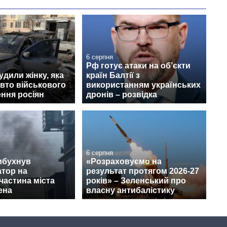
6 серпня
Рф готує атаки на об’єкти
удили жінку, яка
країн Балтії з
авто військового
використанням українських
ння росіян
дронів – розвідка
6 серпня
ибухнув
«Розраховуємо на
тор на
результат протягом 2026-27
 частина міста
років» – Зеленський про
ена
власну антибалістику