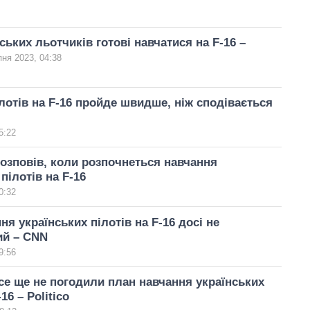
ських льотчиків готові навчатися на F-16 –
пня 2023, 04:38
лотів на F-16 пройде швидше, ніж сподівається
5:22
озповів, коли розпочнеться навчання
пілотів на F-16
0:32
ня українських пілотів на F-16 досі не
ий – CNN
9:56
е ще не погодили план навчання українських
16 – Politico