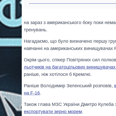
на зараз з американського боку поки нем
тренувань.
Нагадаємо, що було визначено першу групу 
навчанні на американських винищувачах 
Окрім цього, спікер Повітряних сил полко
льотчиків на багатоцільових винищувачах
раніше, ніж хотілося б Кремлю.
Раніше Володимир Зеленський розповів,
на F-16
.
Також глава МЗС України Дмитро Кулеба
експортувати зерно морем
.