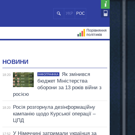
УКР
РОС
Порівняння
політиків
ЦІЙ
МЕРИ МІСТ
ВСІ ПЕРСОНИ
НОВИНИ
Як змінився
ІНФОГРАФІКА
18:20
бюджет Міністерства
оборони за 13 років війни з
росією
Росія розгорнула дезінформаційну
18:20
кампанію щодо Курської операції –
ЦПД
У Німеччині затримали українця за
17:52