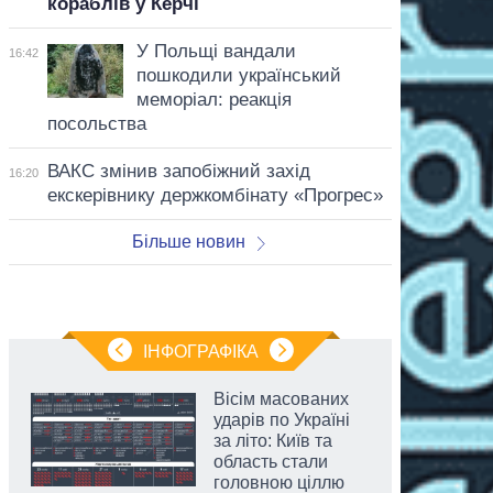
кораблів у Керчі
У Польщі вандали
16:42
пошкодили український
меморіал: реакція
посольства
ВАКС змінив запобіжний захід
16:20
екскерівнику держкомбінату «Прогрес»
Більше новин
ІНФОГРАФІКА
Вісім масованих
ударів по Україні
за літо: Київ та
область стали
головною ціллю