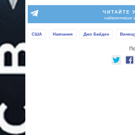
ЧИТАЙТЕ 
найважливіше в
США
Навчання
Джо Байден
Винищу
По