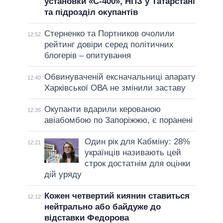
установки «С-400», НПЗ у Татарстані
та підрозділ окупантів
Стерненко та Портников очолили
12:52
рейтинг довіри серед політичних
блогерів – опитування
Обвинуваченій ексначальниці апарату
12:40
Харківської ОВА не змінили заставу
Окупанти вдарили керованою
12:35
авіабомбою по Запоріжжю, є поранені
Один рік для Кабміну: 28%
12:21
українців називають цей
строк достатнім для оцінки
дій уряду
Кожен четвертий киянин ставиться
12:12
нейтрально або байдуже до
відставки Федорова