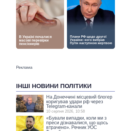
ІНШІ НОВИНИ ПОЛІТИКИ
На Донеччині місцевий блогер
коригував удари рф через
Telegram-канали
10 серпня 2026, 10:58
«Бували випадки, коли ми з
преси дізнавалися, що щось
втрачено». Речник УОС