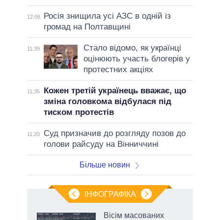
Росія знищила усі АЗС в одній із
12:06
громад на Полтавщині
Стало відомо, як українці
11:39
оцінюють участь блогерів у
протестних акціях
Кожен третій українець вважає, що
11:35
зміна головкома відбулася під
тиском протестів
Суд призначив до розгляду позов до
11:20
голови райсуду на Вінниччині
Більше новин
ІНФОГРАФІКА
жет
Вісім масованих