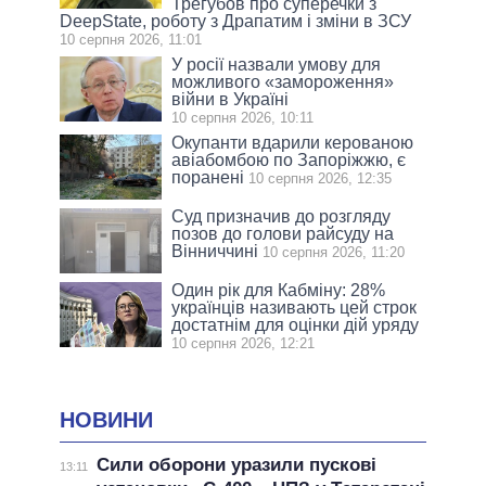
Трегубов про cуперечки з
DeepState, роботу з Драпатим і зміни в ЗСУ
10 серпня 2026, 11:01
У росії назвали умову для
можливого «замороження»
війни в Україні
10 серпня 2026, 10:11
Окупанти вдарили керованою
авіабомбою по Запоріжжю, є
поранені
10 серпня 2026, 12:35
Суд призначив до розгляду
позов до голови райсуду на
Вінниччині
10 серпня 2026, 11:20
Один рік для Кабміну: 28%
українців називають цей строк
достатнім для оцінки дій уряду
10 серпня 2026, 12:21
НОВИНИ
Сили оборони уразили пускові
13:11