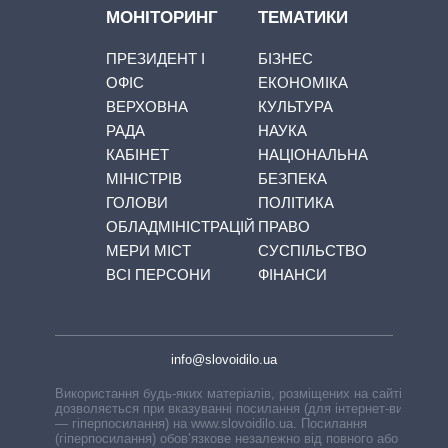
МОНІТОРИНГ
ТЕМАТИКИ
ПРЕЗИДЕНТ І
БІЗНЕС
ОФІС
ЕКОНОМІКА
ВЕРХОВНА
КУЛЬТУРА
РАДА
НАУКА
КАБІНЕТ
НАЦІОНАЛЬНА
МІНІСТРІВ
БЕЗПЕКА
ГОЛОВИ
ПОЛІТИКА
ОБЛАДМІНІСТРАЦІЙ
ПРАВО
МЕРИ МІСТ
СУСПІЛЬСТВО
ВСІ ПЕРСОНИ
ФІНАНСИ
info@slovoidilo.ua
Використання будь-яких матеріалів, розміщених на сайті,
дозволяється при вказуванні посилання (для інтернет-видань
— гіперпосилання) на www.slovoidilo.ua. Посилання
(гіперпосилання) обов’язкове незалежно від повного або