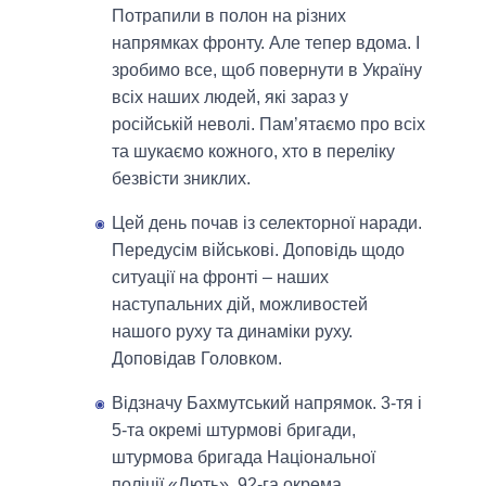
Потрапили в полон на різних
напрямках фронту. Але тепер вдома. І
зробимо все, щоб повернути в Україну
всіх наших людей, які зараз у
російській неволі. Пам’ятаємо про всіх
та шукаємо кожного, хто в переліку
безвісти зниклих.
Цей день почав із селекторної наради.
Передусім військові. Доповідь щодо
ситуації на фронті – наших
наступальних дій, можливостей
нашого руху та динаміки руху.
Доповідав Головком.
Відзначу Бахмутський напрямок. 3-тя і
5-та окремі штурмові бригади,
штурмова бригада Національної
поліції «Лють», 92-га окрема