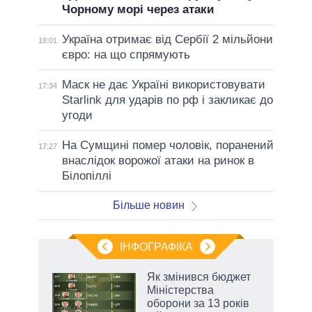
Чорному морі через атаки
Україна отримає від Сербії 2 мільйони
18:01
євро: на що спрямують
Маск не дає Україні використовувати
17:34
Starlink для ударів по рф і закликає до
угоди
На Сумщині помер чоловік, поранений
17:27
внаслідок ворожої атаки на ринок в
Білопіллі
Більше новин
ІНФОГРАФІКА
Як змінився бюджет
ть
Міністерства
оборони за 13 років