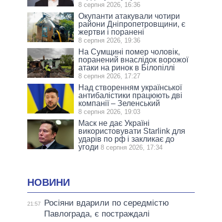
8 серпня 2026, 16:36
Окупанти атакували чотири
райони Дніпропетровщини, є
жертви і поранені
8 серпня 2026, 19:36
На Сумщині помер чоловік,
поранений внаслідок ворожої
атаки на ринок в Білопіллі
8 серпня 2026, 17:27
Над створенням української
антибалістики працюють дві
компанії – Зеленський
8 серпня 2026, 19:03
Маск не дає Україні
використовувати Starlink для
ударів по рф і закликає до
угоди
8 серпня 2026, 17:34
НОВИНИ
Росіяни вдарили по середмістю
21:57
Павлограда, є постраждалі