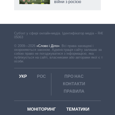
війни з росією
Cуб'єкт у сфері онлайн-медіа. Ідентифікатор медіа – R40-
05063
© 2009—2026
«Слово і Діло»
.
Всі права захищені і
охороняються законом. Адміністрація сайту залишає за
собою право не погоджуватися з інформацією, яка
публікується на сайті, власниками або авторами якої є треті
особи.
УКР
РОС
ПРО НАС
КОНТАКТИ
ПРАВИЛА
МОНІТОРИНГ
ТЕМАТИКИ