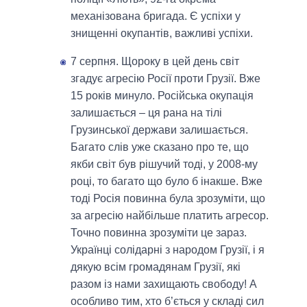
механізована бригада. Є успіхи у
знищенні окупантів, важливі успіхи.
7 серпня. Щороку в цей день світ
згадує агресію Росії проти Грузії. Вже
15 років минуло. Російська окупація
залишається – ця рана на тілі
Грузинської держави залишається.
Багато слів уже сказано про те, що
якби світ був рішучий тоді, у 2008-му
році, то багато що було б інакше. Вже
тоді Росія повинна була зрозуміти, що
за агресію найбільше платить агресор.
Точно повинна зрозуміти це зараз.
Українці солідарні з народом Грузії, і я
дякую всім громадянам Грузії, які
разом із нами захищають свободу! А
особливо тим, хто б’ється у складі сил