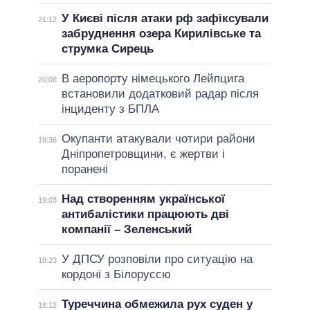
У Києві після атаки рф зафіксували
21:12
забруднення озера Кирилівське та
струмка Сирець
В аеропорту німецького Лейпцига
20:08
встановили додатковий радар після
інциденту з БПЛА
Окупанти атакували чотири райони
19:36
Дніпропетровщини, є жертви і
поранені
Над створенням української
19:03
антибалістики працюють дві
компанії – Зеленський
У ДПСУ розповіли про ситуацію на
18:23
кордоні з Білоруссю
Туреччина обмежила рух суден у
18:12