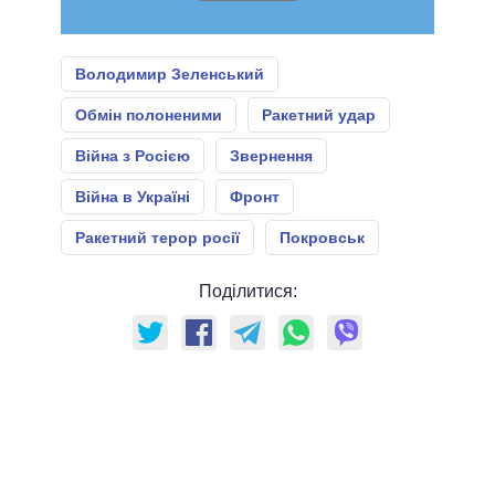
Володимир Зеленський
Обмін полоненими
Ракетний удар
Війна з Росією
Звернення
Війна в Україні
Фронт
Ракетний терор росії
Покровськ
Поділитися: