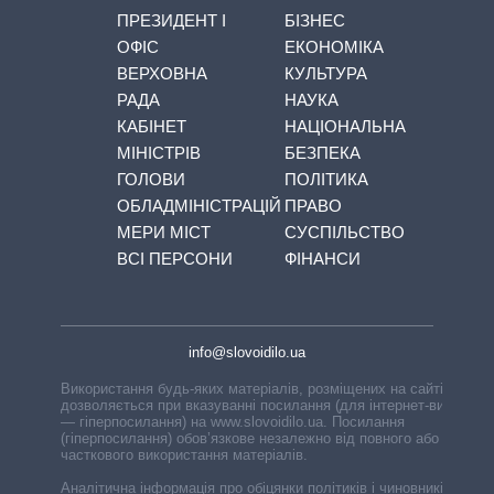
ПРЕЗИДЕНТ І
БІЗНЕС
ОФІС
ЕКОНОМІКА
ВЕРХОВНА
КУЛЬТУРА
РАДА
НАУКА
КАБІНЕТ
НАЦІОНАЛЬНА
МІНІСТРІВ
БЕЗПЕКА
ГОЛОВИ
ПОЛІТИКА
ОБЛАДМІНІСТРАЦІЙ
ПРАВО
МЕРИ МІСТ
СУСПІЛЬСТВО
ВСІ ПЕРСОНИ
ФІНАНСИ
info@slovoidilo.ua
Використання будь-яких матеріалів, розміщених на сайті,
дозволяється при вказуванні посилання (для інтернет-видань
— гіперпосилання) на www.slovoidilo.ua. Посилання
(гіперпосилання) обов’язкове незалежно від повного або
часткового використання матеріалів.
Аналітична інформація про обіцянки політиків і чиновників,