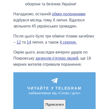
оборони та безпеки України!
Нагадаємо, останній
обмін полоненими
відбувся місяць тому, 6 липня. Вдалося
звільнити 45 українських громадян.
Після цього було три обміни тілами загиблих
–
12
та
14
липня, а також
4 серпня.
Окрім цього, внаслідок вечірніх ударів по
Покровську
загинули п'ятеро людей
, ще 18
мирних жителів отримали поранення.
ЧИТАЙТЕ У TELEGRAM
найважливіше від «Слово і діло»
Підписатися