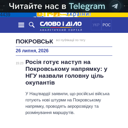
4439
УКР
РОС
НОВИНИ
ПОКРОВСЬК
всі публікації по тегу
26 липня, 2026
ОБIЦЯНКИ
СТРІЧКА
ПОЛІТИКА
Росія готує наступ на
ПОДІЇ
ЕКОНОМІКА
15:23
ПОЛIТИКИ
Покровському напрямку: у
СТАТТІ
СУСПІЛЬСТВО
НГУ назвали головну ціль
ІНФОГРАФІКА
ДУМКИ
СВІТ
УСІ ПОЛІТИКИ
окупантів
ОГЛЯДИ
ПРЕЗИДЕНТ І ОФІС
ВІДЕО
У Нацгвардії заявили, що російські війська
ДАЙДЖЕСТИ
ВЕРХОВНА РАДА
готують нові штурми на Покровському
ПІДТРИМАТИ
КАБІНЕТ МІНІСТРІВ
напрямку, проводять аеророзвідку та
ГОЛОВИ ОБЛАДМІНІСТРАЦІЙ
розмінування маршрутів.
ПОРІВНЯННЯ ПОЛІТИКІВ
МЕРИ МІСТ