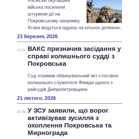
Російські окупаційні
війська посилили
штурмові дії на
Покровському напрямку.
Атаки ведуться одразу на кількох ділянках.
23 березня, 2026
ВАКС призначив засідання у
11:10
справі колишнього судді з
Покровська
Суд отримав обвинувальний акт стосовно
колишнього служителя Феміди одного з
райсудів Дніпропетровщини.
21 лютого, 2026
У ЗСУ заявили, що ворог
20:35
активізував зусилля з
охоплення Покровська та
Мирнограда