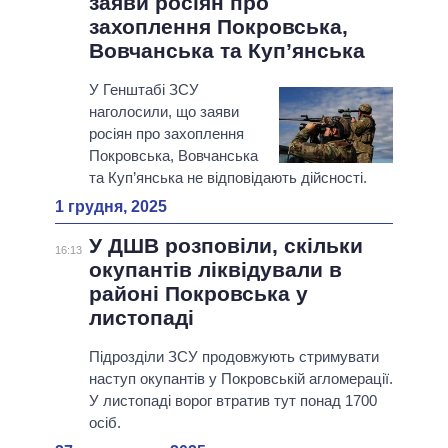
заяви росіян про
захоплення Покровська,
Вовчанська та Куп’янська
У Генштабі ЗСУ
наголосили, що заяви
росіян про захоплення
Покровська, Вовчанська
та Куп’янська не відповідають дійсності.
1 грудня, 2025
У ДШВ розповіли, скільки
16:13
окупантів ліквідували в
районі Покровська у
листопаді
Підрозділи ЗСУ продовжують стримувати
наступ окупантів у Покровській агломерації.
У листопаді ворог втратив тут понад 1700
осіб.