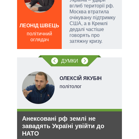
вглиб території рф.
Москва втратила
очікувану підтримку
США, а в Кремлі
ЛЕОНІД ШВЕЦЬ
ОЛ
дедалі частіше
Р
політичний
говорять про
оглядач
по
затяжну кризу.
о
ДУМКИ
ОЛЕКСІЙ ЯКУБІН
політолог
Анексовані рф землі не
Укр
О та
завадять Україні увійти до
дец
НАТО
теп