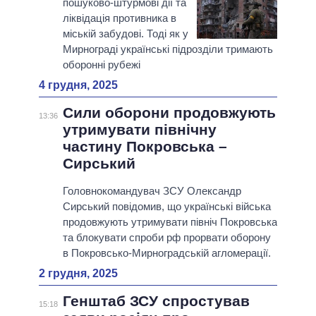
пошуково-штурмові дії та
ліквідація противника в
міській забудові. Тоді як у
Мирнограді українські підрозділи тримають
оборонні рубежі
4 грудня, 2025
Сили оборони продовжують
13:36
утримувати північну
частину Покровська –
Сирський
Головнокомандувач ЗСУ Олександр
Сирський повідомив, що українські війська
продовжують утримувати північ Покровська
та блокувати спроби рф прорвати оборону
в Покровсько-Мирноградській агломерації.
2 грудня, 2025
Генштаб ЗСУ спростував
15:18