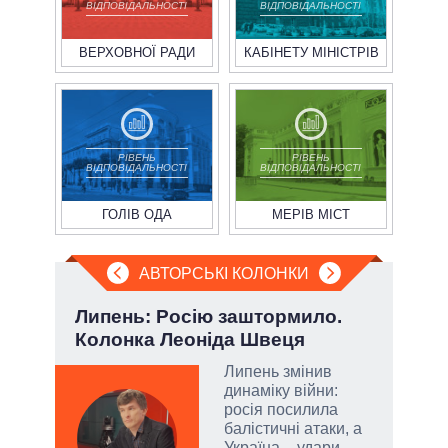
ВІДПОВІДАЛЬНОСТІ
ВІДПОВІДАЛЬНОСТІ
ВЕРХОВНОЇ РАДИ
КАБІНЕТУ МІНІСТРІВ
РІВЕНЬ
РІВЕНЬ
ВІДПОВІДАЛЬНОСТІ
ВІДПОВІДАЛЬНОСТІ
ГОЛІВ ОДА
МЕРІВ МІСТ
АВТОРСЬКІ КОЛОНКИ
Липень: Росію заштормило.
П'я
Колонка Леоніда Швеця
Укр
Липень змінив
динаміку війни:
огли
росія посилила
 на
балістичні атаки, а
іри
Україна – удари