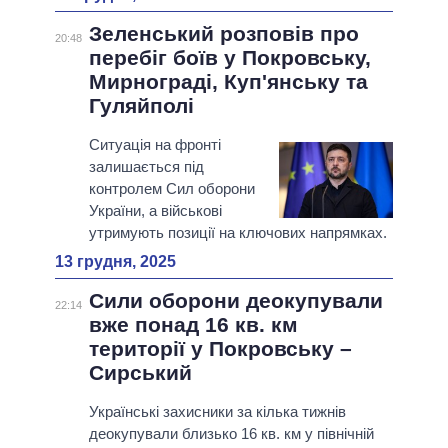
Зеленський розповів про
20:48
перебіг боїв у Покровську,
Мирнограді, Куп'янську та
Гуляйполі
Ситуація на фронті
залишається під
контролем Сил оборони
України, а військові
утримують позиції на ключових напрямках.
13 грудня, 2025
Сили оборони деокупували
22:14
вже понад 16 кв. км
території у Покровську –
Сирський
Українські захисники за кілька тижнів
деокупували близько 16 кв. км у північній