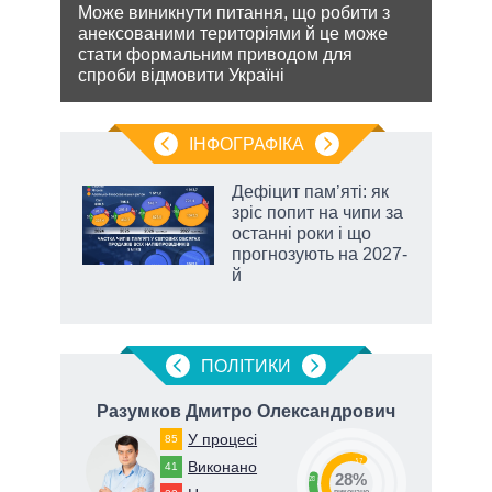
Може виникнути питання, що робити з
Деце
анексованими територіями й це може
дозво
лютно
стати формальним приводом для
виве
спроби відмовити Україні
опал
ІНФОГРАФІКА
Дефіцит пам’яті: як
ть
зріс попит на чипи за
останні роки і що
прогнозують на 2027-
й
ПОЛIТИКИ
ч
Разумков Дмитро Олександрович
К
У процесі
85
57
Виконано
41
28%
28
виконано