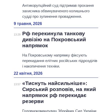
Антикорупційний суд підтримав прохання
захисника обвинуваченого колишнього
судді про зупинення провадження.
9 травня, 2026
Рф перекинула танкову
13:29
дивізію на Покровський
напрямок
На Покровському напрямку фіксують
перекидання елітних російських підрозділів
і накопичення техніки.
22 квітня, 2026
«Тиснуть найсильніше»:
13:57
Сирський розповів, на який
напрямок рф перекидає
резерви
Головнокомандувач Збройних Сил України