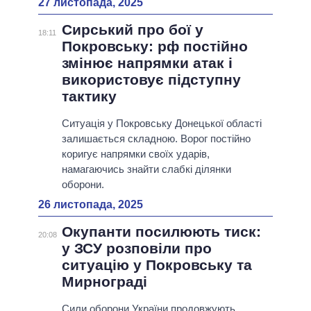
27 листопада, 2025
Сирський про бої у
18:11
Покровську: рф постійно
змінює напрямки атак і
використовує підступну
тактику
Ситуація у Покровську Донецької області
залишається складною. Ворог постійно
коригує напрямки своїх ударів,
намагаючись знайти слабкі ділянки
оборони.
26 листопада, 2025
Окупанти посилюють тиск:
20:08
у ЗСУ розповіли про
ситуацію у Покровську та
Мирнограді
Сили оборони України продовжують