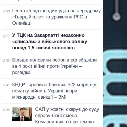
Генштаб підтвердив удар по аеродрому
12:49
«Гвардійське» та ураження РЛС в
Оленівці
У ТЦК на Закарпатті незаконно
12:07
«списали» з військового обліку
понад 1,5 тисячі чоловіків
Більше половини регіонів рф збідніли
11:58
за 4 роки війни проти України –
розвідка
КНДР заробила близько $22 млрд від
11:41
початку війни в Україні попри
міжнародні санкції – ЗМІ
САП у жовтні скерує до суду
11:20
справу бізнесмена
Комарницького про землю