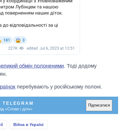
великий обмін полоненими
. Тоді додому
ян.
країнок
перебувають у російському полоні.
У TELEGRAM
Підписатися
ід «Слово і діло»
ії
Війна в Україні