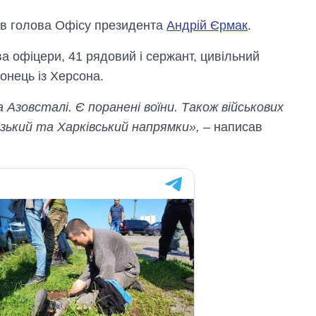
ив голова Офісу президента
Андрій Єрмак
.
а офіцери, 41 рядовий і сержант, цивільний
онець із Херсона.
Азовсталі. Є поранені воїни. Також військових
ізький та Харківський напрямки»,
– написав
Як змінився
бюджет
Міністерства
оборони за 13
років війни з
росією