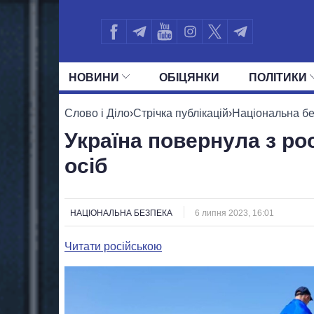
НОВИНИ
ОБIЦЯНКИ
ПОЛIТИКИ
УСІ ПОЛІТИКИ
ПРЕЗИДЕНТ І ОФ
Слово і Діло
›
Стрічка публікацій
›
Національна б
Україна повернула з ро
осіб
НАЦІОНАЛЬНА БЕЗПЕКА
6 липня 2023, 16:01
Читати російською