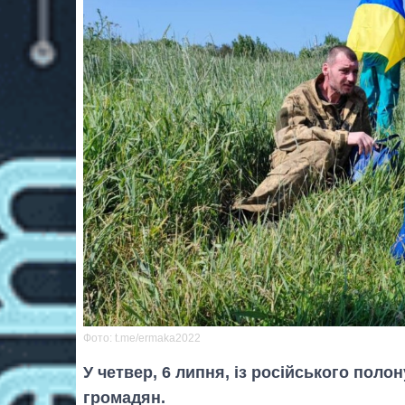
Фото: t.me/ermaka2022
У четвер, 6 липня, із російського поло
громадян.