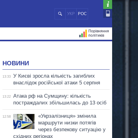
УКР
РОС
Порівняння
політиків
ЦІЙ
МЕРИ МІСТ
ВСІ ПЕРСОНИ
НОВИНИ
У Києві зросла кількість загиблих
13:33
внаслідок російської атаки 5 серпня
Атака рф на Сумщину: кількість
13:22
постраждалих збільшилась до 13 осіб
«Укрзалізниця» змінила
12:58
маршрути низки потягів
через безпекову ситуацію у
східних регіонах