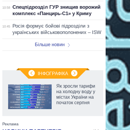
Спецпідрозділ ГУР знищив ворожий
10:58
комплекс «Панцирь-С1» у Криму
Росія формує бойові підрозділи з
10:45
українських військовополонених – ISW
Більше новин
ІНФОГРАФІКА
Як зросли тарифи
на холодну воду у
містах України на
початок серпня