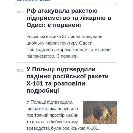
Рф атакувала ракетою
13:22
підприємство та лікарню в
Одесі: є поранені
Російські війська 31 липня атакували
цивільну інфраструктуру Одеси.
Пошкоджено лікарню, коледж та місцеве
підприємство. Є поранені.
У Польщі підтвердили
10:53
падіння російської ракети
Х-101 та розповіли
подробиці
У Польщі підтвердили,
що ракета, яка порушила
повітряний простір країни
та впала в Люблінському
воєводстві, була російською Х-101.