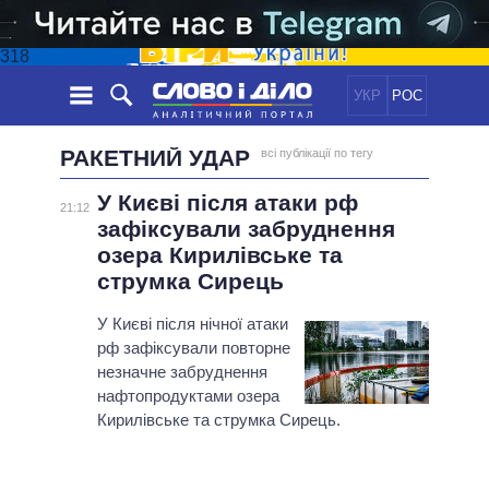
318
УКР
РОС
НОВИНИ
РАКЕТНИЙ УДАР
всі публікації по тегу
У Києві після атаки рф
ОБIЦЯНКИ
СТРІЧКА
ПОЛІТИКА
21:12
зафіксували забруднення
ПОДІЇ
ЕКОНОМІКА
ПОЛIТИКИ
озера Кирилівське та
СТАТТІ
СУСПІЛЬСТВО
струмка Сирець
ІНФОГРАФІКА
ДУМКИ
СВІТ
УСІ ПОЛІТИКИ
У Києві після нічної атаки
ОГЛЯДИ
ПРЕЗИДЕНТ І ОФІС
ВІДЕО
рф зафіксували повторне
ДАЙДЖЕСТИ
ВЕРХОВНА РАДА
незначне забруднення
ПІДТРИМАТИ
нафтопродуктами озера
КАБІНЕТ МІНІСТРІВ
Кирилівське та струмка Сирець.
ГОЛОВИ ОБЛАДМІНІСТРАЦІЙ
ПОРІВНЯННЯ ПОЛІТИКІВ
МЕРИ МІСТ