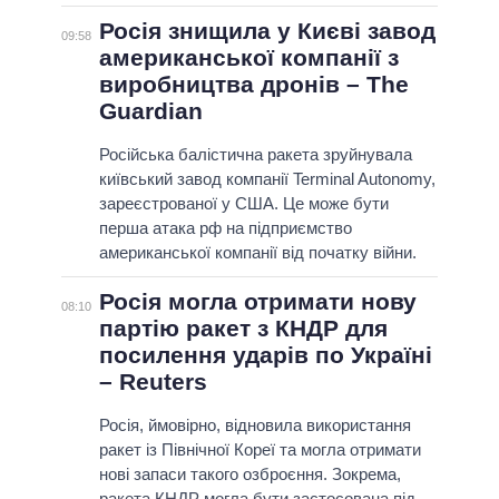
Росія знищила у Києві завод
09:58
американської компанії з
виробництва дронів – The
Guardian
Російська балістична ракета зруйнувала
київський завод компанії Terminal Autonomy,
зареєстрованої у США. Це може бути
перша атака рф на підприємство
американської компанії від початку війни.
Росія могла отримати нову
08:10
партію ракет з КНДР для
посилення ударів по Україні
– Reuters
Росія, ймовірно, відновила використання
ракет із Північної Кореї та могла отримати
нові запаси такого озброєння. Зокрема,
ракета КНДР могла бути застосована під