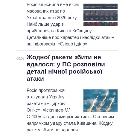
Росія здійснила вже вісім
масованих атак по
Україні за літо 2026 року.
Найбільше ударів
прийшлося на Київ та Київщину.
Детальніше про характер і наслідки атак –
на інфографіці «Слово і діло».
Жодної ракети збити не
08:57
вдалося: у ПС розповіли
деталі нічної російської
атаки
Росія протягом ночі
атакувала Україну
ракетами «Циркон/
Онікс», «Іскандер-М/
С-400» та дронами різних типів. Основним
напрямком удару стала Київщина. Жодну
ракету збити не вдалося.