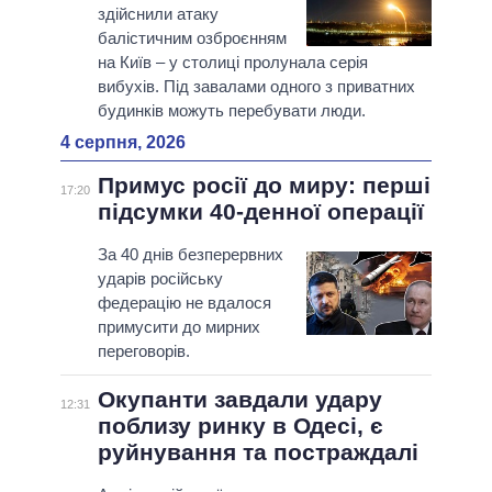
здійснили атаку
балістичним озброєнням
на Київ – у столиці пролунала серія
вибухів. Під завалами одного з приватних
будинків можуть перебувати люди.
4 серпня, 2026
Примус росії до миру: перші
17:20
підсумки 40-денної операції
За 40 днів безперервних
ударів російську
федерацію не вдалося
примусити до мирних
переговорів.
Окупанти завдали удару
12:31
поблизу ринку в Одесі, є
руйнування та постраждалі