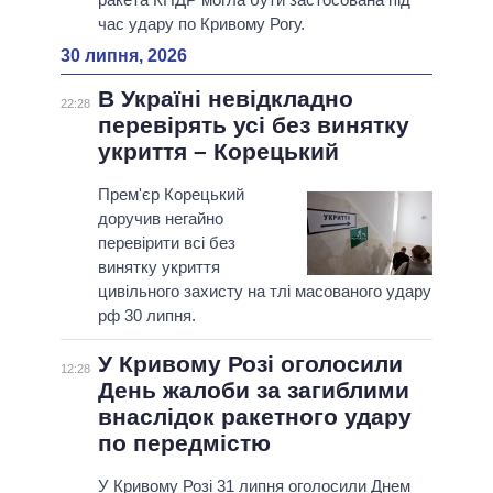
час удару по Кривому Рогу.
30 липня, 2026
В Україні невідкладно
22:28
перевірять усі без винятку
укриття – Корецький
Прем'єр Корецький
доручив негайно
перевірити всі без
винятку укриття
цивільного захисту на тлі масованого удару
рф 30 липня.
У Кривому Розі оголосили
12:28
День жалоби за загиблими
внаслідок ракетного удару
по передмістю
У Кривому Розі 31 липня оголосили Днем