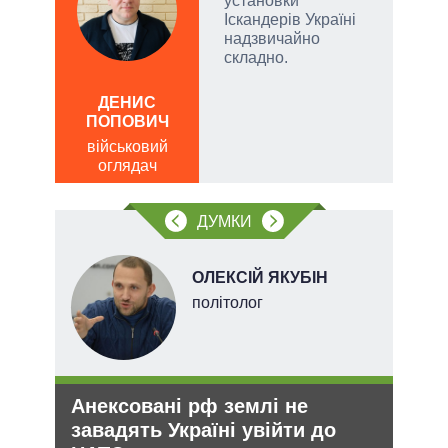
установки
 рф.
Іскандерів Україні
ла
надзвичайно
римку
складно.
лі
ЛЕОН
ДЕНИС
по
ПОПОВИЧ
о
військовий
оглядач
ДУМКИ
ОЛЕКСІЙ ЯКУБІН
ого
політолог
ій
Анексовані рф землі не
Укр
утін
завадять Україні увійти до
дец