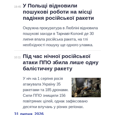
У Польщі відновили
19:45
пошукові роботи на місці
падіння російської ракети
Окружна прокуратура в Любліні відновила
пошукові заходи в Тарнаві-Колонії де 30
липня впала російська ракета, на тлі
необхідності пошуку ще одного уламка.
Під час нічної російської
10:11
атаки ППО збила лише одну
балістичну ракету
У ніч на 1 серпня росія
атакувала Україну 35
ракетами та 185 дронами.
Сили ППО знищили 156
повітряних цілей, однак зафіксовано
десятки влучань у різних регіонах.
31 липня, 2026