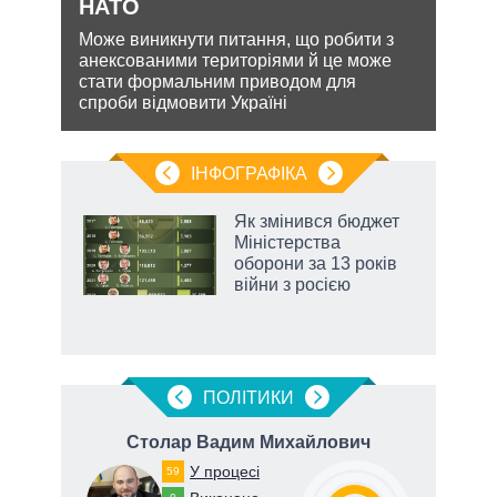
рт
НАТО
теп
шенню
Може виникнути питання, що робити з
Деце
анексованими територіями й це може
дозво
ну
стати формальним приводом для
виве
спроби відмовити Україні
опал
ІНФОГРАФІКА
Як змінився бюджет
раїні
Міністерства
ої
оборони за 13 років
війни з росією
ПОЛIТИКИ
на
Столар Вадим Михайлович
У процесі
59