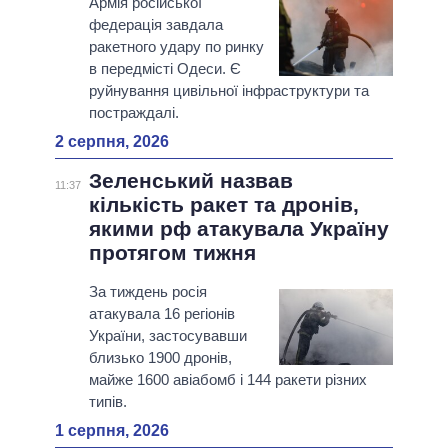
Армія російської
федерація завдала
ракетного удару по ринку
в передмісті Одеси. Є
руйнування цивільної інфраструктури та
постраждалі.
2 серпня, 2026
Зеленський назвав
11:37
кількість ракет та дронів,
якими рф атакувала Україну
протягом тижня
За тиждень росія
атакувала 16 регіонів
України, застосувавши
близько 1900 дронів,
майже 1600 авіабомб і 144 ракети різних
типів.
1 серпня, 2026