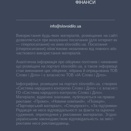
ФІНАНСИ
info@slovoidilo.ua
Використання будь-яких матеріалів, розміщених на сайті,
дозволяється при вказуванні посилання (для інтернет-видань
— гіперпосилання) на www.slovoidilo.ua. Посилання
(гіперпосилання) обов’язкове незалежно від повного або
часткового використання матеріалів.
Аналітична інформація про обіцянки політиків і чиновників,
що розміщені на порталі slovoidilo.ua, а також інформація про
стан виконання цих обіцянок, зібрана й опрацьована ТОВ «ІА
Слово і Діло» і є власністю ТОВ «ІА Слово і Діло».
Інфографіки, розміщені на порталі slovoidilo.ua, створені ГО
«Система народного контролю Слово і Діло» і є власністю
ГО «Система народного контролю Слово і Діло».
Матеріали, відмічені значками, публікуються на правах
реклами: «Промо», «Новини компаній», «Позиція»,
«Партнерський матеріал», «Спецпроєкт», «За підтримки».
Редакція не несе відповідальності за факти та оціночні
судження, оприлюднені у рекламних матеріалах. Згідно з
українським законодавством відповідальність за зміст
реклами несе рекламодавець.