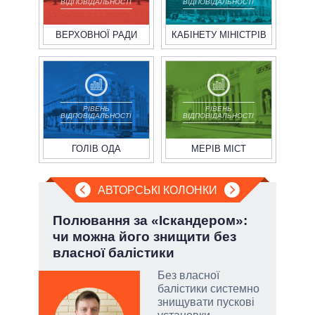
ВІДПОВІДАЛЬНОСТІ
ВІДПОВІДАЛЬНОСТІ
ВЕРХОВНОЇ РАДИ
КАБІНЕТУ МІНІСТРІВ
РІВЕНЬ
РІВЕНЬ
ВІДПОВІДАЛЬНОСТІ
ВІДПОВІДАЛЬНОСТІ
ГОЛІВ ОДА
МЕРІВ МІСТ
АВТОРСЬКІ КОЛОНКИ
.
Полювання за «Іскандером»:
Зел
чи можна його знищити без
Кол
власної балістики
Без власної
балістики системно
и, а
знищувати пускові
и