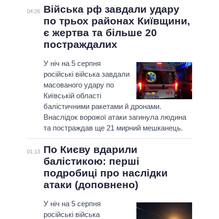
Війська рф завдали удару
04:26
по трьох районах Київщини,
є жертва та більше 20
постраждалих
У ніч на 5 серпня
російські війська завдали
масованого удару по
Київській області
балістичними ракетами й дронами.
Внаслідок ворожої атаки загинула людина
та постраждав ще 21 мирний мешканець.
По Києву вдарили
01:13
балістикою: перші
подробиці про наслідки
атаки (доповнено)
У ніч на 5 серпня
російські війська