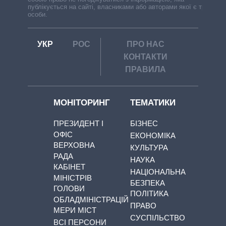
публікується на сайті, власниками або авторами якої є треті
особи.
УКР
РОС
ПРО НАС
КОНТАКТИ
ПРАВИЛА
МОНІТОРИНГ
ТЕМАТИКИ
ПРЕЗИДЕНТ І
БІЗНЕС
ОФІС
ЕКОНОМІКА
ВЕРХОВНА
КУЛЬТУРА
РАДА
НАУКА
КАБІНЕТ
НАЦІОНАЛЬНА
МІНІСТРІВ
БЕЗПЕКА
ГОЛОВИ
ПОЛІТИКА
ОБЛАДМІНІСТРАЦІЙ
ПРАВО
МЕРИ МІСТ
СУСПІЛЬСТВО
ВСІ ПЕРСОНИ