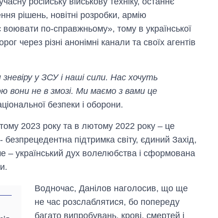
учасну російську військову техніку, останнє
ення рішень, новітні розробки, армію
ає воювати по-справжньому», тому в української
рог через різні анонімні канали та своїх агентів
зневіру у ЗСУ і наші сили. Нас хочуть
 вони не в змозі. Ми маємо з вами це
аціональної безпеки і оборони.
ютому 2023 року та в лютому 2022 року – це
 - безпрецедентна підтримка світу, єдиний Захід,
е – український дух волелюбства і сформована
и.
Водночас, Данілов наголосив, що ще
не час розслаблятися, бо попереду
багато випробувань, крові, смертей і