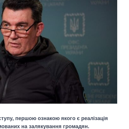
ступу, першою ознакою якого є реалізація
мованих на залякування громадян.