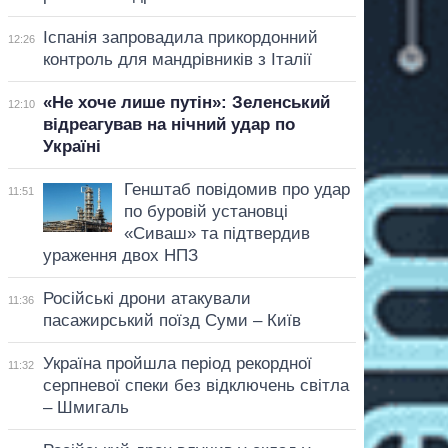
Іспанія запровадила прикордонний
12:26
контроль для мандрівників з Італії
«Не хоче лише путін»: Зеленський
12:10
відреагував на нічний удар по
Україні
Генштаб повідомив про удар
11:51
по буровій установці
«Сиваш» та підтвердив
ураження двох НПЗ
Російські дрони атакували
11:36
пасажирський поїзд Суми – Київ
Україна пройшла період рекордної
11:32
серпневої спеки без відключень світла
– Шмигаль