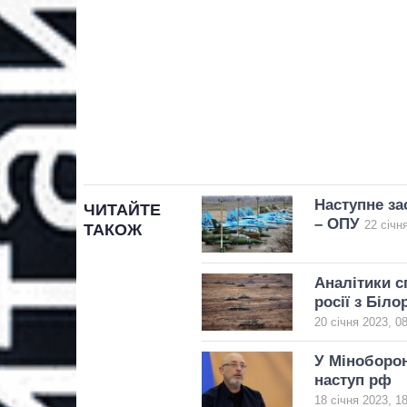
Наступне за
ЧИТАЙТЕ
– ОПУ
22 січн
ТАКОЖ
Аналітики с
росії з Біло
20 січня 2023, 0
У Міноборон
наступ рф
18 січня 2023, 1