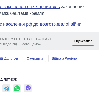
е закріпляється як правитель
захоплених
у між баштами кремля.
ує населення рф до довготривалої війни
.
НАШ YOUTUBE КАНАЛ
Підписатися
і відео від «Слово і діло»
ій Данілов
Окупанти
Війна з Росією
ділитися: