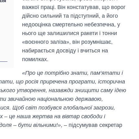
сія
важкої праці. Він констатував, що ворог
дійсно сильний та підступний, а його
недооцінка смертельно небезпечна, у
нього ще залишилися ракети і тонни
«воєнного заліза», він розумнішає,
набирається досвіду і вчиться на
помилках.
«Про це потрібно знати, пам‘ятати і
тати, що росія приречена програти, історична
рського утворення, назавжди знищити саму ідею
стати звичайною національною державою,
ся. Щоб світ позбувся глобальної загрози,
х – це наша жертва на вівтар свободи і
доля – бути вільними!»
, – підсумував секретар