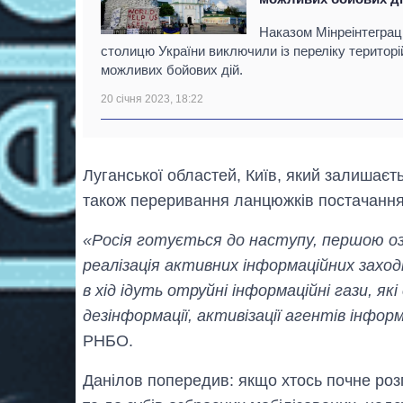
Наказом Мінреінтеграці
столицю України виключили із переліку територі
можливих бойових дій.
20 січня 2023, 18:22
Луганської областей, Київ, який залишаєт
також переривання ланцюжків постачання
«Росія готується до наступу, першою оз
реалізація активних інформаційних захо
в хід ідуть отруйні інформаційні гази, які
дезінформації, активізації агентів інфо
РНБО.
Данілов попередив: якщо хтось почне розп