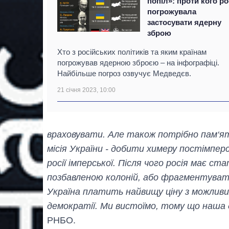
попіл»: проти кого ро
погрожувала
застосувати ядерну
зброю
Хто з російських політиків та яким країнам
погрожував ядерною зброєю – на інфографіці.
Найбільше погроз озвучує Медведєв.
21 січня 2023, 10:00
враховувати. Але також потрібно пам‘я
місія України - добити химеру постімпе
росії імперської. Після чого росія має 
позбавленою колоній, або фрагментувати
Україна платить найвищу ціну з можливи
демократії. Ми вистоїмо, тому що наша 
РНБО.