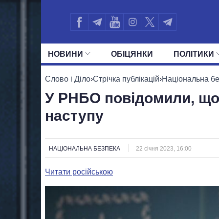
НОВИНИ
ОБIЦЯНКИ
ПОЛIТИКИ
УСІ ПОЛІТИКИ
ПРЕЗИДЕНТ І ОФ
Слово і Діло
›
Стрічка публікацій
›
Національна б
У РНБО повідомили, що 
наступу
НАЦІОНАЛЬНА БЕЗПЕКА
22 січня 2023, 16:00
Читати російською