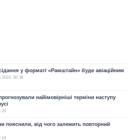
сідання у форматі «Рамштайн» буде авіаційним
я 2023, 00:39
прогнозували найімовірніші терміни наступу
русі
8:20
и пояснили, від чого залежить повторний
8:14