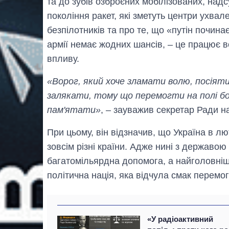
та до зубів озброєних мобілізованих, надс
покоління ракет, які зметуть центри ухвал
безпілотників та про те, що «путін почин
армії немає жодних шансів, – це працює во
впливу.
«Ворог, який хоче зламати волю, посіяти 
залякати, тому що перемогти на полі бою
пам'ятати»
, – зауважив секретар Ради н
При цьому, він відзначив, що Україна в л
зовсім різні країни. Адже нині з державою
багатомільярдна допомога, а найголовніш
політична нація, яка відчула смак перемог
«У радіоактивний