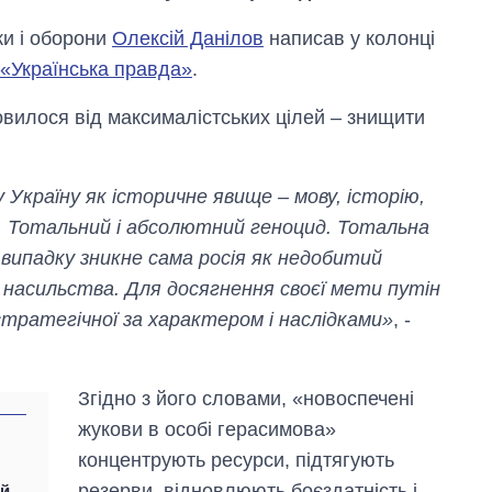
ки і оборони
Олексій Данілов
написав у колонці
«Українська правда»
.
мовилося від максималістських цілей – знищити
 Україну як історичне явище – мову, історію,
ті. Тотальний і абсолютний геноцид. Тотальна
у випадку зникне сама росія як недобитий
і насильства. Для досягнення своєї мети путін
Дефіцит пам’яті:
 стратегічної за характером і наслідками»
, -
як зріс попит на
чипи за останні
роки і що
прогнозують на
Згідно з його словами, «новоспечені
2027-й
жукови в особі герасимова»
концентрують ресурси, підтягують
резерви, відновлюють боєздатність і
ій