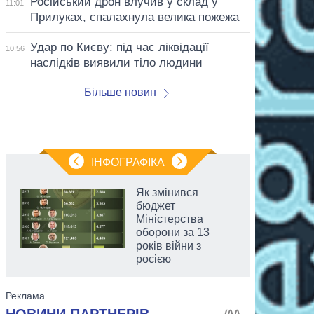
Російський дрон влучив у склад у
11:01
Прилуках, спалахнула велика пожежа
Удар по Києву: під час ліквідації
10:56
наслідків виявили тіло людини
Більше новин
ІНФОГРАФІКА
Як змінився
бюджет
Міністерства
оборони за 13
років війни з
росією