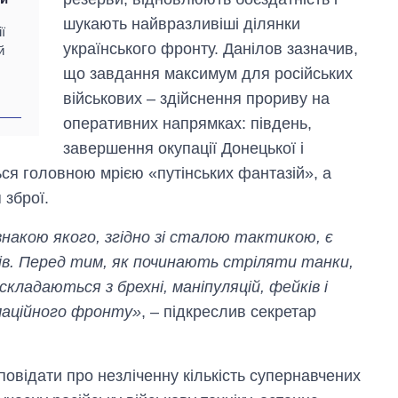
шукають найвразливіші ділянки
ї
українського фронту. Данілов зазначив,
й
що завдання максимум для російських
військових – здійснення прориву на
оперативних напрямках: південь,
завершення окупації Донецької і
ься головною мрією «путінських фантазій», а
 зброї.
накою якого, згідно зі сталою тактикою, є
дів. Перед тим, як починають стріляти танки,
 складаються з брехні, маніпуляцій, фейків і
рмаційного фронту»
, – підкреслив секретар
овідати про незліченну кількість супернавчених