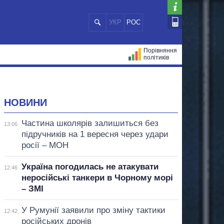
УКР
РОС
Порівняння
політиків
ЦІЙ
МЕРИ МІСТ
ВСІ ПЕРСОНИ
НОВИНИ
Частина школярів залишиться без
13:06
підручників на 1 вересня через удари
росії – МОН
Україна погодилась не атакувати
12:46
неросійські танкери в Чорному морі
– ЗМІ
У Румунії заявили про зміну тактики
12:42
російських дронів