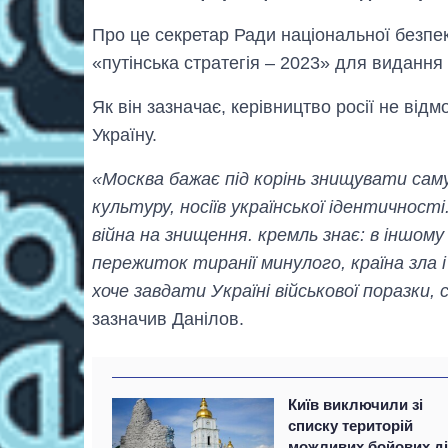
Про це секретар Ради національної безпе
«путінська стратегія – 2023» для видання
Як він зазначає, керівництво росії не від
Україну.
«Москва бажає під корінь знищувати саму
культуру, носіїв української ідентичнос
війна на знищення. кремль знає: в іншом
пережиток тиранії минулого, країна зла 
хоче завдати Україні військової поразки,
зазначив Данілов.
Київ виключили зі
списку територій
можливих бойових д