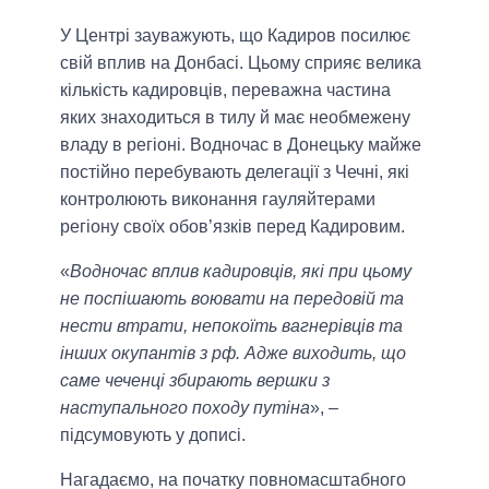
У Центрі зауважують, що Кадиров посилює
свій вплив на Донбасі. Цьому сприяє велика
кількість кадировців, переважна частина
яких знаходиться в тилу й має необмежену
владу в регіоні. Водночас в Донецьку майже
постійно перебувають делегації з Чечні, які
контролюють виконання гауляйтерами
регіону своїх обов’язків перед Кадировим.
«
Водночас вплив кадировців, які при цьому
не поспішають воювати на передовій та
нести втрати, непокоїть вагнерівців та
інших окупантів з рф. Адже виходить, що
саме чеченці збирають вершки з
наступального походу путіна
», –
підсумовують у дописі.
Нагадаємо, на початку повномасштабного