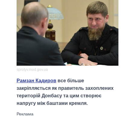
sprotyv.mod.gov.ua
Рамзан Кадиров
все більше
закріпляється як правитель захоплених
територій Донбасу та цим створює
напругу між баштами кремля.