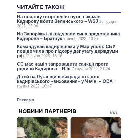
ЧИТАЙТЕ ТАКОЖ
На початку вторгнення путін наказав
Кадирову вбити Зеленського – WSJ
16 грудня
2022, 23:04
На Запоріжжі ліквідували сина представника
Кадирова – Братчук
7 січня 2023, 13:57
Командував кадирівцями у Маріуполі: СБУ
повідомила про підозру депутату держдуми
рф
12 січня 2023, 13:16
ЄС має намір запровадити санкції проти
родини Кадирова – Bild
7 грудня 2022, 21:24
Дітей на Луганщині викрадають для
кадирівського «виховання» у Чечні – ОВА
7
грудня 2022, 16:47