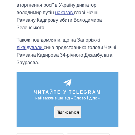
вторгнення росії в Україну диктатор
володимир путін
наказав
главі Чечні
Рамзану Кадирову вбити Володимира
Зеленського.
Також повідомляли, що на Запоріжжі
ліквідували
сина представника голови Чечні
Рамзана Кадирова 34-річного Джамбулата
Заураєва.
ЧИТАЙТЕ У TELEGRAM
найважливіше від «Слово і діло»
Підписатися