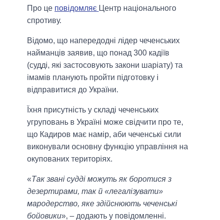
Про це
повідомляє
Центр національного
спротиву.
Відомо, що напередодні лідер чеченських
найманців заявив, що понад 300 кадіїв
(судді, які застосовують закони шаріату) та
імамів планують пройти підготовку і
відправитися до України.
Їхня присутність у складі чеченських
угруповань в Україні може свідчити про те,
що Кадиров має намір, аби чеченські сили
виконували основну функцію управління на
окупованих територіях.
«
Так звані судді можуть як боротися з
дезертирами, так й «легалізувати»
мародерство, яке здійснюють чеченські
бойовики
», – додають у повідомленні.