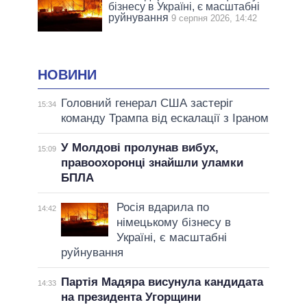
бізнесу в Україні, є масштабні
руйнування
9 серпня 2026, 14:42
НОВИНИ
Головний генерал США застеріг
15:34
команду Трампа від ескалації з Іраном
У Молдові пролунав вибух,
15:09
правоохоронці знайшли уламки
БПЛА
Росія вдарила по
14:42
німецькому бізнесу в
Україні, є масштабні
руйнування
Партія Мадяра висунула кандидата
14:33
на президента Угорщини