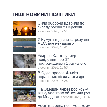
ІНШІ НОВИНИ ПОЛІТИКИ
Сили оборони вдарили по
складу росіян у Перекопі
9 серпня 2026, 12:54
У Румунії відвели загрозу для
АЕС, але ненадовго
9 серпня 2026, 13:41
Удар по Харкову: мер
повідомив про 37
постраждалих і 1 загиблого
9 серпня 2026, 13:53
В Одесі зросла кількість
поранених після атаки дронів
9 серпня 2026, 13:28
На Одещині через російську
атаку частково обмежили рух
до Молдови
9 серпня 2026, 11:14
Росія вдарила по німецькому