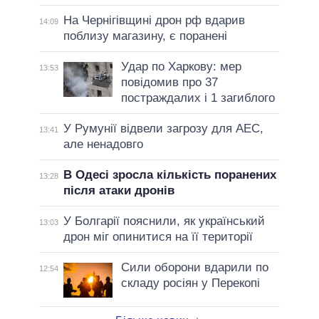
На Чернігівщині дрон рф вдарив
14:09
поблизу магазину, є поранені
Удар по Харкову: мер
13:53
повідомив про 37
постраждалих і 1 загиблого
У Румунії відвели загрозу для АЕС,
13:41
але ненадовго
В Одесі зросла кількість поранених
13:28
після атаки дронів
У Болгарії пояснили, як український
13:03
дрон міг опинитися на її території
Сили оборони вдарили по
12:54
складу росіян у Перекопі