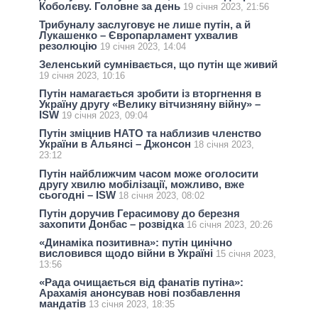
Коболєву. Головне за день
19 січня 2023, 21:56
Трибуналу заслуговує не лише путін, а й
Лукашенко – Європарламент ухвалив
резолюцію
19 січня 2023, 14:04
Зеленський сумнівається, що путін ще живий
19 січня 2023, 10:16
Путін намагається зробити із вторгнення в
Україну другу «Велику вітчизняну війну» –
ISW
19 січня 2023, 09:04
Путін зміцнив НАТО та наблизив членство
України в Альянсі – Джонсон
18 січня 2023,
23:12
Путін найближчим часом може оголосити
другу хвилю мобілізації, можливо, вже
сьогодні – ISW
18 січня 2023, 08:02
Путін доручив Герасимову до березня
захопити Донбас – розвідка
16 січня 2023, 20:26
«Динаміка позитивна»: путін цинічно
висловився щодо війни в Україні
15 січня 2023,
13:56
«Рада очищається від фанатів путіна»:
Арахамія анонсував нові позбавлення
мандатів
13 січня 2023, 18:35