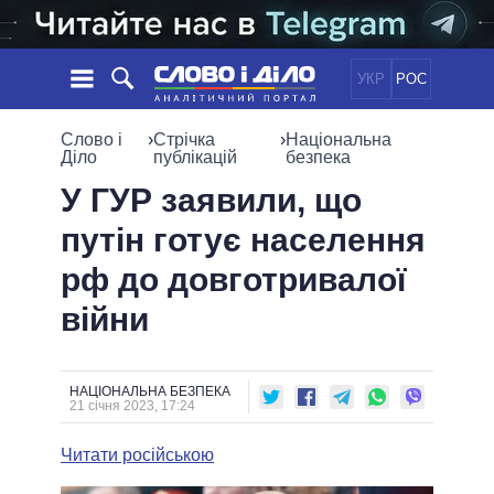
УКР
РОС
НОВИНИ
Слово і
›
Стрічка
›
Національна
Діло
публікацій
безпека
ОБIЦЯНКИ
СТРІЧКА
ПОЛІТИКА
У ГУР заявили, що
ПОДІЇ
ЕКОНОМІКА
путін готує населення
ПОЛIТИКИ
СТАТТІ
СУСПІЛЬСТВО
рф до довготривалої
ІНФОГРАФІКА
ДУМКИ
СВІТ
УСІ ПОЛІТИКИ
війни
ОГЛЯДИ
ПРЕЗИДЕНТ І ОФІС
ВІДЕО
ДАЙДЖЕСТИ
ВЕРХОВНА РАДА
ПІДТРИМАТИ
КАБІНЕТ МІНІСТРІВ
НАЦІОНАЛЬНА БЕЗПЕКА
21 січня 2023, 17:24
ГОЛОВИ ОБЛАДМІНІСТРАЦІЙ
ПОРІВНЯННЯ ПОЛІТИКІВ
МЕРИ МІСТ
Читати російською
ВСІ ПЕРСОНИ