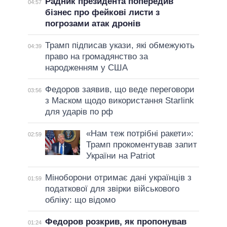
Радник президента попередив
04:57
бізнес про фейкові листи з
погрозами атак дронів
Трамп підписав укази, які обмежують
04:39
право на громадянство за
народженням у США
Федоров заявив, що веде переговори
03:56
з Маском щодо використання Starlink
для ударів по рф
«Нам теж потрібні ракети»:
02:59
Трамп прокоментував запит
України на Patriot
Міноборони отримає дані українців з
01:59
податкової для звірки військового
обліку: що відомо
Федоров розкрив, як пропонував
01:24