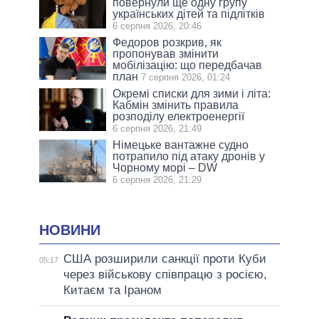
повернули ще одну групу
українських дітей та підлітків
6 серпня 2026, 20:46
Федоров розкрив, як
пропонував змінити
мобілізацію: що передбачав
план
7 серпня 2026, 01:24
Окремі списки для зими і літа:
Кабмін змінить правила
розподілу електроенергії
6 серпня 2026, 21:49
Німецьке вантажне судно
потрапило під атаку дронів у
Чорному морі – DW
6 серпня 2026, 21:29
НОВИНИ
США розширили санкції проти Куби
05:17
через військову співпрацю з росією,
Китаєм та Іраном