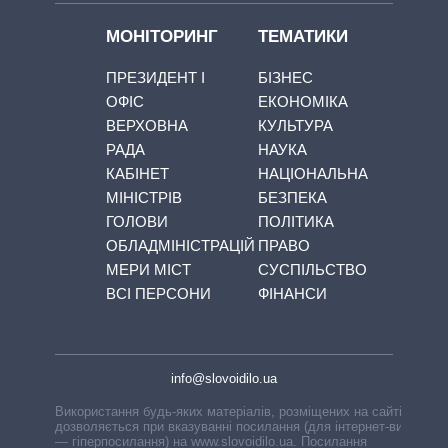
МОНІТОРИНГ
ТЕМАТИКИ
ПРЕЗИДЕНТ І
БІЗНЕС
ОФІС
ЕКОНОМІКА
ВЕРХОВНА
КУЛЬТУРА
РАДА
НАУКА
КАБІНЕТ
НАЦІОНАЛЬНА
МІНІСТРІВ
БЕЗПЕКА
ГОЛОВИ
ПОЛІТИКА
ОБЛАДМІНІСТРАЦІЙ
ПРАВО
МЕРИ МІСТ
СУСПІЛЬСТВО
ВСІ ПЕРСОНИ
ФІНАНСИ
info@slovoidilo.ua
Використання будь-яких матеріалів, розміщених на сайті,
дозволяється при вказуванні посилання (для інтернет-видань
— гіперпосилання) на www.slovoidilo.ua. Посилання