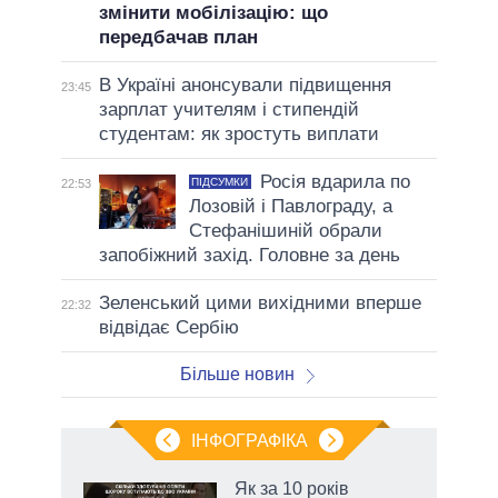
змінити мобілізацію: що
передбачав план
В Україні анонсували підвищення
23:45
зарплат учителям і стипендій
студентам: як зростуть виплати
Росія вдарила по
ПІДСУМКИ
22:53
Лозовій і Павлограду, а
Стефанішиній обрали
запобіжний захід. Головне за день
Зеленський цими вихідними вперше
22:32
відвідає Сербію
Більше новин
ІНФОГРАФІКА
и на
Як за 10 років