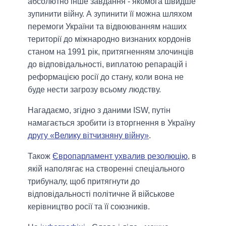
абсолютно інше завдання - якомога швидше
зупинити війну. А зупинити її можна шляхом
перемоги України та відвоюванням наших
території до міжнародно визнаних кордонів
станом на 1991 рік, притягненням злочинців
до відповідальності, виплатою репарацій і
реформацією росії до стану, коли вона не
буде нести загрозу всьому людству.
Нагадаємо, згідно з даними ISW, путін
намагається зробити із вторгнення в Україну
другу «Велику вітчизняну війну»
.
Також
Європарламент ухвалив резолюцію
, в
якій наполягає на створенні спеціального
трибуналу, щоб притягнути до
відповідальності політичне й військове
керівництво росії та її союзників.