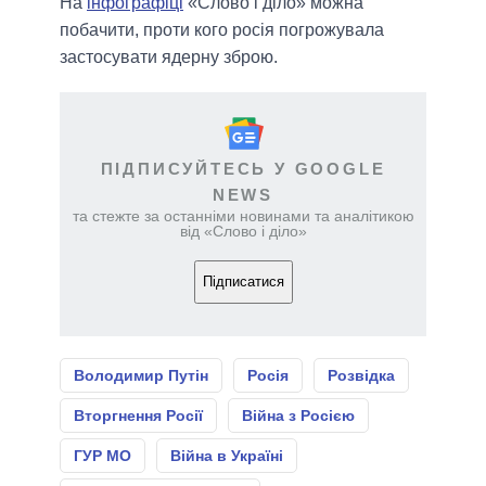
На
інфографіці
«Слово і діло» можна
побачити, проти кого росія погрожувала
застосувати ядерну зброю.
ПІДПИСУЙТЕСЬ У GOOGLE
NEWS
та стежте за останніми новинами та аналітикою
від «Слово і діло»
Підписатися
Володимир Путін
Росія
Розвідка
Вторгнення Росії
Війна з Росією
ГУР МО
Війна в Україні