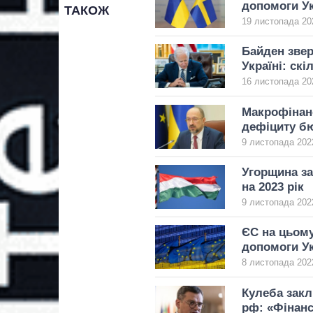
допомоги Ук
ТАКОЖ
19 листопада 20
Байден зве
Україні: ск
16 листопада 20
Макрофінан
дефіциту б
9 листопада 2022
Угорщина за
на 2023 рік
9 листопада 2022
ЄС на цьому
допомоги Ук
8 листопада 2022
Кулеба закл
рф: «Фінан