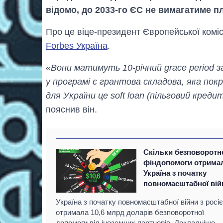
відомо, до 2033-го ЄС не вимагатиме пл
Про це віце-президент Європейської коміс
Forbes Україна
.
«Вони матимуть 10-річний grace period з
у програмі є грантова складова, яка по
для України це soft loan (пільговий креди
пояснив він.
Скільки безповоротн
фіндопомоги отрима
Україна з початку
повномасштабної вій
Україна з початку повномасштабної війни з росі
отримала 10,6 млрд доларів безповоротної
допомоги від іноземних партнерів. Докладніше –