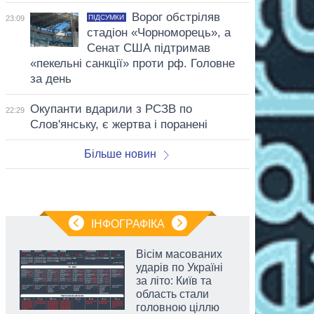
Ворог обстріляв
ПІДСУМКИ
23:09
стадіон «Чорноморець», а
Сенат США підтримав
«пекельні санкції» проти рф. Головне
за день
Окупанти вдарили з РСЗВ по
22:29
Слов'янську, є жертва і поранені
Більше новин
ІНФОГРАФІКА
Вісім масованих
ударів по Україні
за літо: Київ та
область стали
головною ціллю