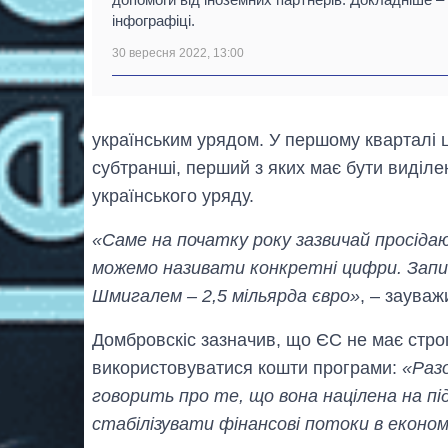
інфографіці.
30 вересня 2022, 13:00
українським урядом. У першому кварталі ц
субтранші, перший з яких має бути виділен
українського уряду.
«Саме на початку року зазвичай просіда
можемо називати конкретні цифри. Запи
Шмигалем – 2,5 мільярда євро»
, – зауваж
Домбровскіс зазначив, що ЄС не має строго
використовуватися кошти програми:
«Раз
говорить про те, що вона націлена на пі
стабілізувати фінансові потоки в економ