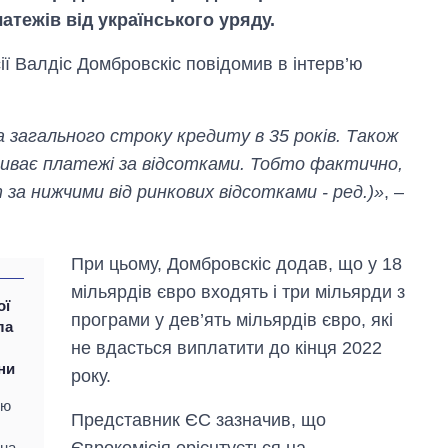
атежів від українського уряду.
ії Валдіс Домбровскіс повідомив в інтерв’ю
а загального строку кредиту в 35 років. Також
криває платежі за відсотками. Тобто фактично,
т за нижчими від ринкових відсотками - ред.)»
, –
При цьому, Домбровскіс додав, що у 18
мільярдів євро входять і три мільярди з
ої
програми у дев’ять мільярдів євро, які
ла
не вдасться виплатити до кінця 2022
Від 1 місяця – до 5
ни
року.
років: хто і як
довго обіймав
єю
Представник ЄС зазначив, що
посаду керівника
СЗР
Єврокомісія орієнтується на
 на