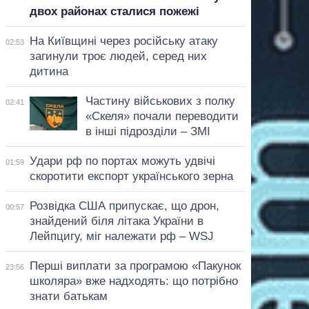
двох районах сталися пожежі
На Київщині через російську атаку
02:53
загинули троє людей, серед них
дитина
Частину військових з полку
02:41
«Скеля» почали переводити
в інші підрозділи – ЗМІ
Удари рф по портах можуть удвічі
01:59
скоротити експорт українського зерна
Розвідка США припускає, що дрон,
00:57
знайдений біля літака України в
Лейпцигу, міг належати рф – WSJ
Перші виплати за програмою «Пакунок
23:56
школяра» вже надходять: що потрібно
знати батькам