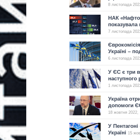
8 листопада 2022
НАК «Нафтог
показувала 
7 листопада 2022
Єврокомісія
Україні – п
6 листопада 2022
У ЄС є три 
наступного р
1 листопада 2022
Україна отр
допомоги Є
18 жовтня 2022, 
У Пентагоні
Україні
15 жов