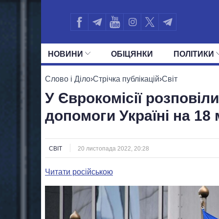
НОВИНИ
ОБIЦЯНКИ
ПОЛIТИКИ
УСІ ПОЛІТИКИ
ПРЕЗИДЕНТ І ОФ
Слово і Діло
›
Стрічка публікацій
›
Світ
У Єврокомісії розповіл
допомоги Україні на 18
СВІТ
20 листопада 2022, 20:28
Читати російською