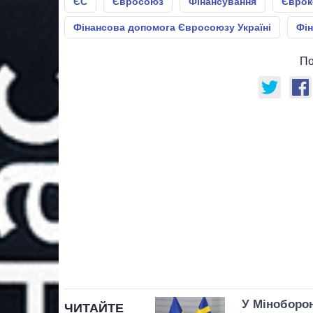
ЄС
Євросоюз
Фінансування
Єврок
Фінансова допомога Євросоюзу Україні
Фін
По
У Міноборон
ЧИТАЙТЕ