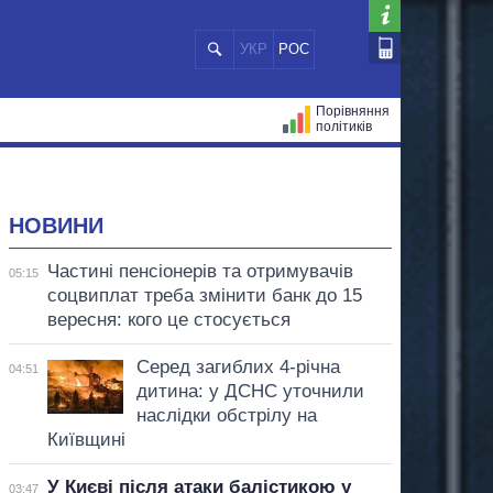
УКР
РОС
Порівняння
політиків
ЦІЙ
МЕРИ МІСТ
ВСІ ПЕРСОНИ
НОВИНИ
Частині пенсіонерів та отримувачів
05:15
соцвиплат треба змінити банк до 15
вересня: кого це стосується
Серед загиблих 4-річна
04:51
дитина: у ДСНС уточнили
наслідки обстрілу на
Київщині
У Києві після атаки балістикою у
03:47