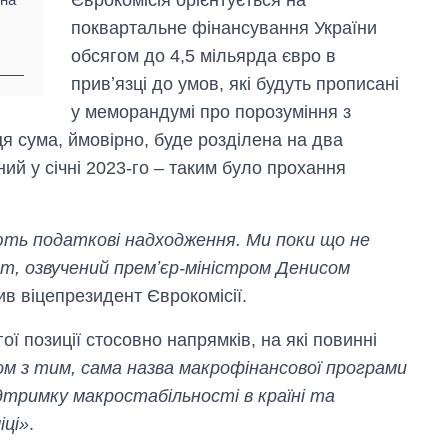
поквартальне фінансування України
обсягом до 4,5 мільярда євро в
привʼязці до умов, які будуть прописані
у меморандумі про порозуміння з
я сума, ймовірно, буде розділена на два
ий у січні 2023-го – таким було прохання
ють податкові надходження. Ми поки що не
т, озвучений премʼєр-міністром Денисом
ив віцепрезидент Єврокомісії.
ї позиції стосовно напрямків, на які повинні
ом з тим, сама назва макрофінансової програми
дтримку макростабільності в країні та
іці»
.