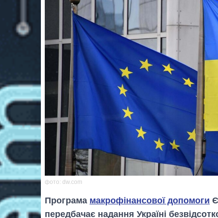
фото: dw.com
Програма
макрофінансової допомоги
Є
передбачає надання Україні безвідсотко