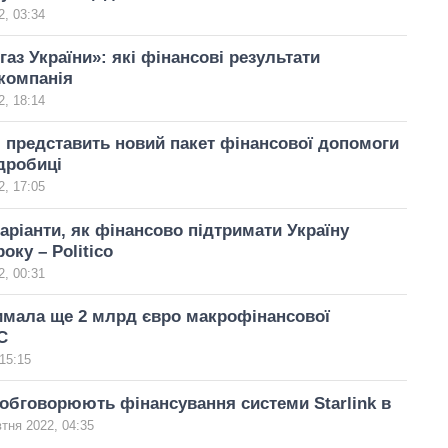
, 03:34
аз України»: які фінансові результати
компанія
, 18:14
 представить новий пакет фінансової допомоги
одробиці
, 17:05
варіанти, як фінансово підтримати Україну
оку – Politico
, 00:31
имала ще 2 млрд євро макрофінансової
С
15:15
 обговорюють фінансування системи Starlink в
тня 2022, 04:35