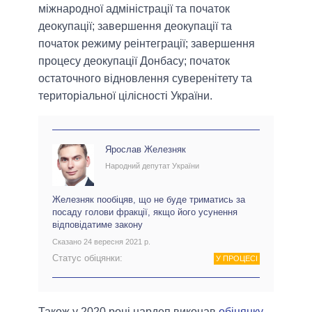
міжнародної адміністрації та початок
деокупації; завершення деокупації та
початок режиму реінтеграції; завершення
процесу деокупації Донбасу; початок
остаточного відновлення суверенітету та
територіальної цілісності України.
Ярослав Железняк
Народний депутат України
Железняк пообіцяв, що не буде триматись за
посаду голови фракції, якщо його усунення
відповідатиме закону
Сказано 24 вересня 2021 р.
Статус обіцянки:
У ПРОЦЕСІ
Також у 2020 році нардеп виконав
обіцянку