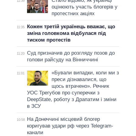
Стало відомо, як українці
11:39
оцінюють участь блогерів у
протестних акціях
Кожен третій українець вважає, що
11:35
зміна головкома відбулася під
тиском протестів
Суд призначив до розгляду позов до
11:20
голови райсуду на Вінниччині
«Бували випадки, коли ми з
11:01
преси дізнавалися, що
щось втрачено». Речник
УОС Трегубов про cуперечки з
DeepState, роботу з Драпатим і зміни
в ЗСУ
На Донеччині місцевий блогер
10:58
коригував удари рф через Telegram-
канали