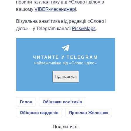
новини та аналітику від «Слово і діло» в
вашому
VIBER-месенджері
.
Візуальна аналітика від редакції «Слово і
діло» – у Telegram-каналі
Pics&Maps
.
ЧИТАЙТЕ У TELEGRAM
найважливіше від «Слово і діло»
Підписатися
Голос
Обіцянки політиків
Обіцянки нардепів
Ярослав Железняк
Поділитися: