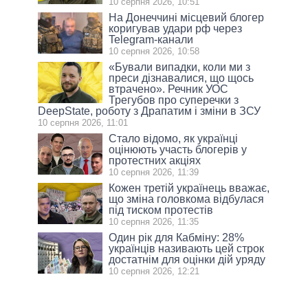
10 серпня 2026, 10:51
На Донеччині місцевий блогер
коригував удари рф через
Telegram-канали
10 серпня 2026, 10:58
«Бували випадки, коли ми з
преси дізнавалися, що щось
втрачено». Речник УОС
Трегубов про cуперечки з
DeepState, роботу з Драпатим і зміни в ЗСУ
10 серпня 2026, 11:01
Стало відомо, як українці
оцінюють участь блогерів у
протестних акціях
10 серпня 2026, 11:39
Кожен третій українець вважає,
що зміна головкома відбулася
під тиском протестів
10 серпня 2026, 11:35
Один рік для Кабміну: 28%
українців називають цей строк
достатнім для оцінки дій уряду
10 серпня 2026, 12:21