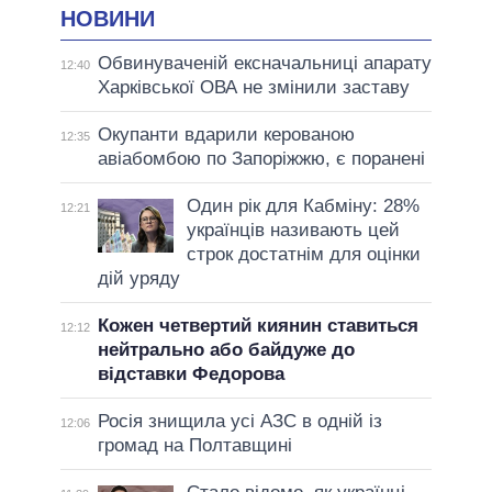
НОВИНИ
Обвинуваченій ексначальниці апарату
12:40
Харківської ОВА не змінили заставу
Окупанти вдарили керованою
12:35
авіабомбою по Запоріжжю, є поранені
Один рік для Кабміну: 28%
12:21
українців називають цей
строк достатнім для оцінки
дій уряду
Кожен четвертий киянин ставиться
12:12
нейтрально або байдуже до
відставки Федорова
Росія знищила усі АЗС в одній із
12:06
громад на Полтавщині