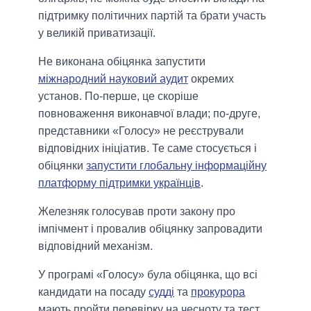
підтримку політичних партій та брати участь
у великій приватизації.
Не виконана обіцянка запустити
міжнародний науковий аудит
окремих
установ. По-перше, це скоріше
повноваження виконавчої влади; по-друге,
представники «Голосу» не реєстрували
відповідних ініціатив. Те саме стосується і
обіцянки
запустити глобальну інформаційну
платформу підтримки українців
.
Железняк голосував проти закону про
імпічмент і провалив обіцянку запровадити
відповідний механізм.
У програмі «Голосу» була обіцянка, що всі
кандидати на посаду
судді
та
прокурора
мають пройти перевірку на чесноту та тест