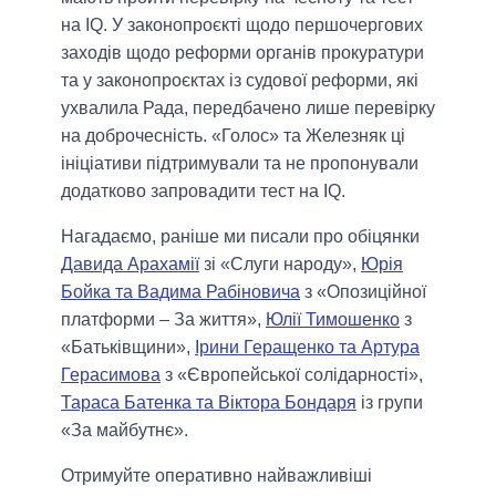
на IQ. У законопроєкті щодо першочергових
заходів щодо реформи органів прокуратури
та у законопроєктах із судової реформи, які
ухвалила Рада, передбачено лише перевірку
на доброчесність. «Голос» та Железняк ці
ініціативи підтримували та не пропонували
додатково запровадити тест на IQ.
Нагадаємо, раніше ми писали про обіцянки
Давида Арахамії
зі «Слуги народу»,
Юрія
Бойка та Вадима Рабіновича
з «Опозиційної
платформи – За життя»,
Юлії Тимошенко
з
«Батьківщини»,
Ірини Геращенко та Артура
Герасимова
з «Європейської солідарності»,
Тараса Батенка та Віктора Бондаря
із групи
«За майбутнє».
Отримуйте оперативно найважливіші