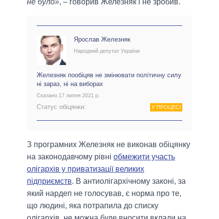
не було»
, – говорив Железняк і не зробив.
Ярослав Железняк
Народний депутат України
Железняк пообіцяв не змінювати політичну силу
ні зараз, ні на виборах
Сказано 17 липня 2021 р.
Статус обіцянки:
У ПРОЦЕСІ
З програмних Железняк не виконав обіцянку
на законодавчому рівні
обмежити участь
олігархів у приватизації великих
підприємств
. В антиолігархічному законі, за
який нардеп не голосував, є норма про те,
що людині, яка потрапила до списку
олігархів, не можна буде вносити вклади на