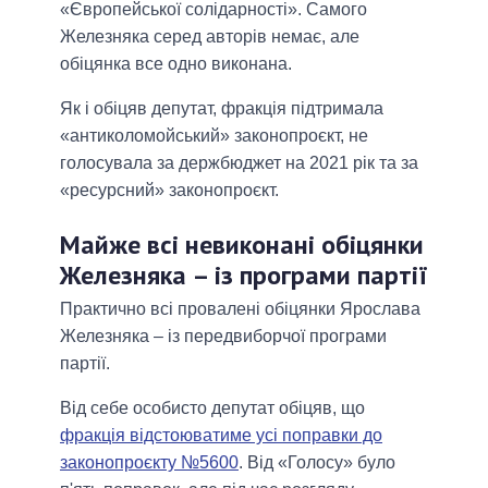
«Європейської солідарності». Самого
Железняка серед авторів немає, але
обіцянка все одно виконана.
Як і обіцяв депутат, фракція підтримала
«антиколомойський» законопроєкт, не
голосувала за держбюджет на 2021 рік та за
«ресурсний» законопроєкт.
Майже всі невиконані обіцянки
Железняка – із програми партії
Практично всі провалені обіцянки Ярослава
Железняка – із передвиборчої програми
партії.
Від себе особисто депутат обіцяв, що
фракція відстоюватиме усі поправки до
законопроєкту №5600
. Від «Голосу» було