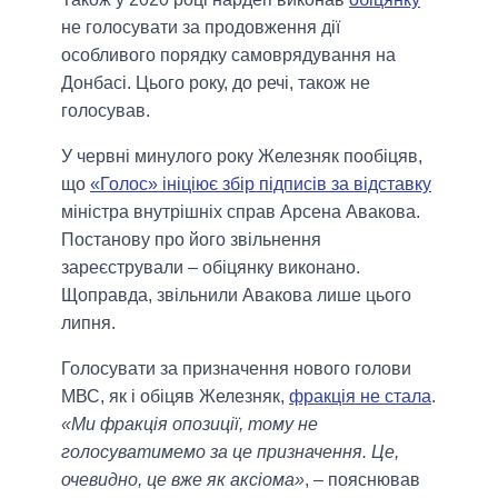
не голосувати за продовження дії
особливого порядку самоврядування на
Донбасі. Цього року, до речі, також не
голосував.
У червні минулого року Железняк пообіцяв,
що
«Голос» ініціює збір підписів за відставку
міністра внутрішніх справ Арсена Авакова.
Постанову про його звільнення
зареєстрували – обіцянку виконано.
Щоправда, звільнили Авакова лише цього
липня.
Голосувати за призначення нового голови
МВС, як і обіцяв Железняк,
фракція не стала
.
«Ми фракція опозиції, тому не
голосуватимемо за це призначення. Це,
очевидно, це вже як аксіома»
, – пояснював