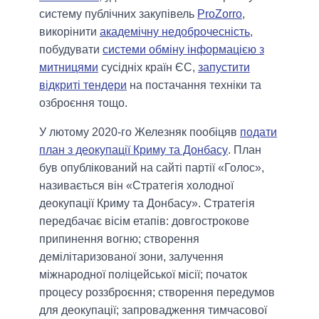
систему публічних закупівель
ProZorro
,
викорінити
академічну недоброчесність
,
побудувати
системи обміну інформацією з
митницями
сусідніх країн ЄС,
запустити
відкриті тендери
на постачання техніки та
озброєння тощо.
У лютому 2020-го Железняк пообіцяв
подати
план з деокупації Криму та Донбасу
. План
був опублікований на сайті партії «Голос»,
називається він «Стратегія холодної
деокупації Криму та Донбасу». Стратегія
передбачає вісім етапів: довгострокове
припинення вогню; створення
демілітаризованої зони, залучення
міжнародної поліцейської місії; початок
процесу роззброєння; створення передумов
для деокупації; запровадження тимчасової