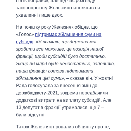
п'ять поправок, але під час розгляду
законопроєкту Железняк наполягав на
ухваленні лише двох.
На початку року Железняк обіцяв, що
«Голос»
підтримає збільшення суми на
субсидії
.
«Я вважаю, що держава має
зробити все можливе, це позиція нашої
фракції, щоби субсидій було достатньо.
Якщо 36 млрд буде недостатньо, запевняю,
наша фракція готова підтримати
збільшення цієї суми»
, – сказав він. У жовтні
Рада голосувала за внесення змін до
держбюджету-2021, зокрема передбачили
додаткові витрати на виплату субсидій. Але
13 депутатів фракції утрималися, ще 7 –
були відсутні.
Також Железняк провалив обіцянку про те,