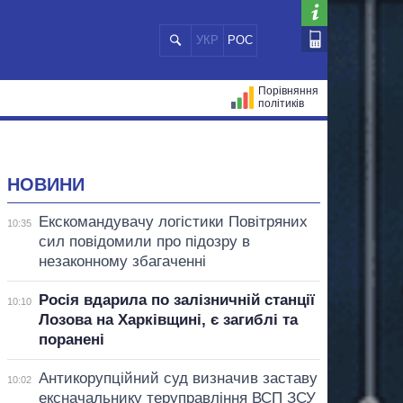
УКР
РОС
Порівняння
політиків
ЦІЙ
МЕРИ МІСТ
ВСІ ПЕРСОНИ
НОВИНИ
Екскомандувачу логістики Повітряних
10:35
сил повідомили про підозру в
незаконному збагаченні
Росія вдарила по залізничній станції
10:10
Лозова на Харківщині, є загиблі та
поранені
Антикорупційний суд визначив заставу
10:02
ексначальнику теруправління ВСП ЗСУ