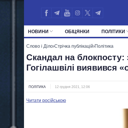
НОВИНИ
ОБIЦЯНКИ
ПОЛIТИКИ
УСІ ПОЛІТИКИ
ПРЕЗИДЕНТ І ОФ
Слово і Діло
›
Стрічка публікацій
›
Політика
Скандал на блокпосту:
Гогілашвілі виявився 
ПОЛІТИКА
12 грудня 2021, 12:06
Читати російською