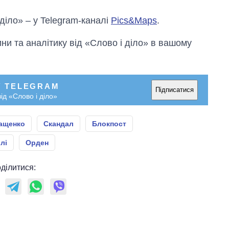
 діло» – у Telegram-каналі
Pics&Maps
.
и та аналітику від «Слово і діло» в вашому
У TELEGRAM
Підписатися
ід «Слово і діло»
ращенко
Скандал
Блокпост
лі
Орден
ділитися: