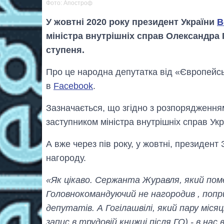
Фото: Апостроф
У жовтні 2020 року президент України
В
міністра внутрішніх справ Олександра Г
ступеня.
Про це народна депутатка від «Європейсь
в
Facebook
.
Зазначається, що згідно з розпорядження
заступником міністра внутрішніх справ Укр
А вже через пів року, у жовтні, президен
нагороду.
«Як цікаво. Сержанта Журавля, який пом
Головнокомандуючий не нагородив , попр
депутатів. А Гогілашвілі, який пару міся
запис в трудовій книжці після ГО) - в нас