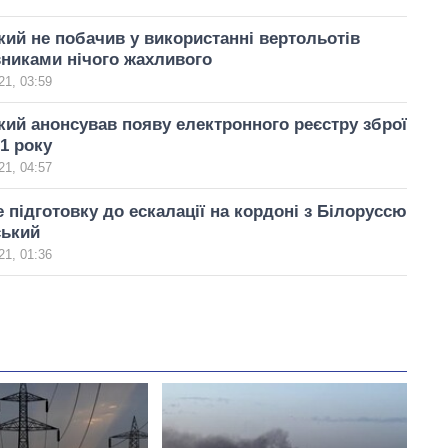
ий не побачив у використанні вертольотів
никами нічого жахливого
21, 03:59
ий анонсував появу електронного реєстру зброї
21 року
21, 04:57
е підготовку до ескалації на кордоні з Білоруссю
ський
21, 01:36