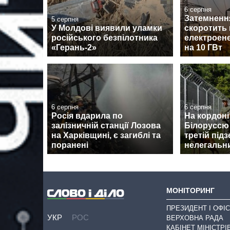
6 серпня
Затемненн
5 серпня
У Молдові виявили уламки
скоротить
російського безпілотника
електроене
«Герань-2»
на 10 ГВт
6 серпня
6 серпня
Росія вдарила по
На кордоні
залізничній станції Лозова
Білоруссю
на Харківщині, є загиблі та
третій під
поранені
нелегальни
МОНІТОРИНГ
ПРЕЗИДЕНТ І ОФІС
УКР
РОС
ВЕРХОВНА РАДА
КАБІНЕТ МІНІСТРІ