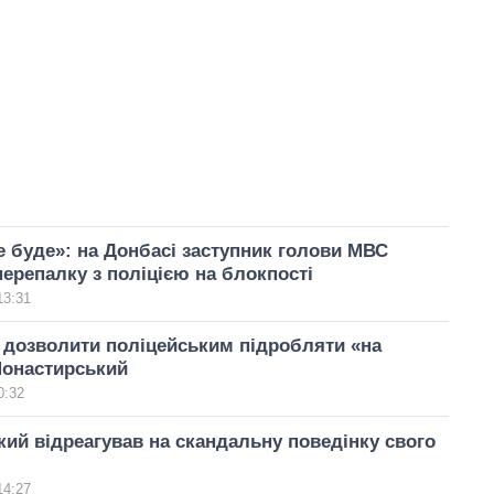
 буде»: на Донбасі заступник голови МВС
ерепалку з поліцією на блокпості
13:31
 дозволити поліцейським підробляти «на
Монастирський
0:32
ий відреагував на скандальну поведінку свого
14:27