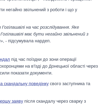
ти негайно звільнений з роботи і що у
огілашвілі на час розслідування. Яке
 Гогілашвілі має бути негайно звільнений з
и»
, - підсумувала нардеп.
андал
під час поїздки до зони операції
охоронцями на в'їзді до Донецької області через
осили показати документи.
а скандальну поведінку
свого заступника та
першу заяву
після скандалу через сварку з