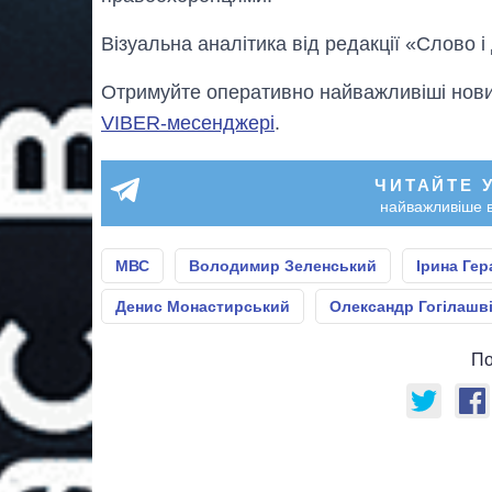
Візуальна аналітика від редакції «Слово і
Отримуйте оперативно найважливіші новин
VIBER-месенджері
.
ЧИТАЙТЕ 
найважливіше в
МВС
Володимир Зеленський
Ірина Ге
Денис Монастирський
Олександр Гогілашві
По