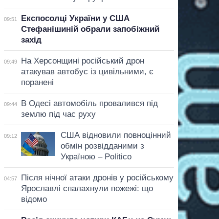
Експосолці України у США
09:51
Стефанішиній обрали запобіжний
захід
На Херсонщині російський дрон
09:49
атакував автобус із цивільними, є
поранені
В Одесі автомобіль провалився під
09:44
землю під час руху
США відновили повноцінний
09:12
обмін розвідданими з
Україною – Politico
Після нічної атаки дронів у російському
04:57
Ярославлі спалахнули пожежі: що
відомо