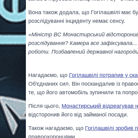
Вона також додала, що Гогілашвілі має бу
розслідуванні інциденту немає сенсу.
«Міністр ВС Монастирський відсторонив Г
розслідування? Камера все зафіксувала...
роботи. Позбавлений державної нагород
Нагадаємо, що
Гогілашвілі потрапив у ск
Об'єднаних сил. Він поскандалив із право
те, що його автомобіль зупинили та попр
Після цього,
Монастирський відреагував н
відсторонив його від займаної посади.
Також нагадаємо, що
Гогілашвілі зробив 
правоохоронцями.