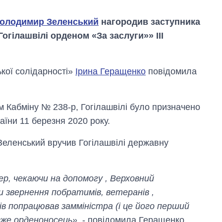
олодимир Зеленський
нагородив заступника
огілашвілі орденом «За заслуги»» III
кої солідарності»
Ірина Геращенко
повідомила
м Кабміну № 238-р, Гогілашвілі було призначено
аїни 11 березня 2020 року.
т Зеленський вручив Гогілашвілі державну
Як зросли тарифи
на холодну воду у
містах України на
ер, чекаючи на допомогу , Верховний
початок серпня
и звернення побратимів, ветеранів ,
ців попрацював замміністра (і це його перший
 вже орденоносець»
, - повідомила Геращенко.