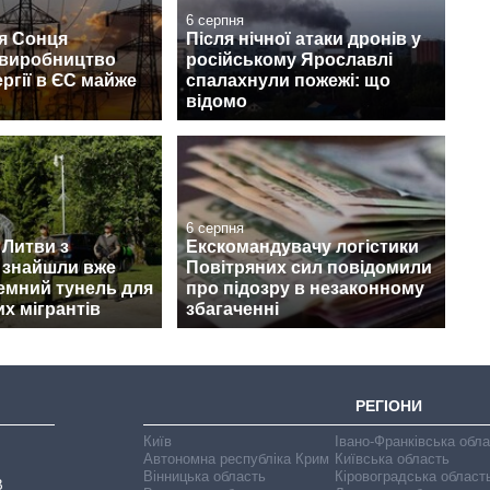
6 серпня
я Сонця
Після нічної атаки дронів у
 виробництво
російському Ярославлі
ргії в ЄС майже
спалахнули пожежі: що
відомо
6 серпня
 Литви з
Екскомандувачу логістики
 знайшли вже
Повітряних сил повідомили
земний тунель для
про підозру в незаконному
х мігрантів
збагаченні
РЕГІОНИ
Київ
Івано-Франківська обл
Автономна республіка Крим
Київська область
Вінницька область
Кіровоградська област
В