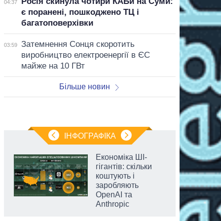
Росія скинула чотири КАБи на Суми:
04:37
є поранені, пошкоджено ТЦ і
багатоповерхівки
Затемнення Сонця скоротить
03:59
виробництво електроенергії в ЄС
майже на 10 ГВт
Більше новин
ІНФОГРАФІКА
Економіка ШІ-
гігантів: скільки
коштують і
заробляють
OpenAI та
Anthropic