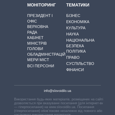
МОНІТОРИНГ
ТЕМАТИКИ
ПРЕЗИДЕНТ І
БІЗНЕС
ОФІС
ЕКОНОМІКА
ВЕРХОВНА
КУЛЬТУРА
РАДА
НАУКА
КАБІНЕТ
НАЦІОНАЛЬНА
МІНІСТРІВ
БЕЗПЕКА
ГОЛОВИ
ПОЛІТИКА
ОБЛАДМІНІСТРАЦІЙ
ПРАВО
МЕРИ МІСТ
СУСПІЛЬСТВО
ВСІ ПЕРСОНИ
ФІНАНСИ
info@slovoidilo.ua
Використання будь-яких матеріалів, розміщених на сайті,
дозволяється при вказуванні посилання (для інтернет-видань
— гіперпосилання) на www.slovoidilo.ua. Посилання
(гіперпосилання) обов’язкове незалежно від повного або
часткового використання матеріалів.