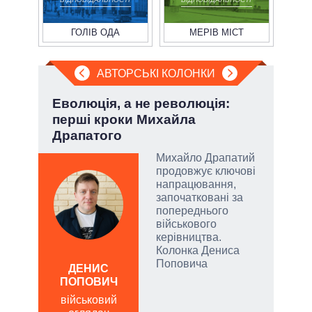
ГОЛІВ ОДА
МЕРІВ МІСТ
АВТОРСЬКІ КОЛОНКИ
Еволюція, а не революція:
При
перші кроки Михайла
під
Драпатого
Михайло Драпатий
огли
продовжує ключові
 на
напрацювання,
іри
започатковані за
попереднього
військового
керівництва.
Колонка Дениса
Д
Поповича
ПО
ДЕНИС
ПОПОВИЧ
ві
о
військовий