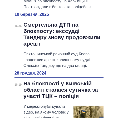
Молнія по блокпосту на Харківщині.
Постраждали військові та поліцейські.
10 березня, 2025
Смертельна ДТП на
16:36
блокпосту: екссудді
Тандиру знову продовжили
арешт
Святошинський районний суд Києва
продовжив арешт колишньому судді
Олексію Тандиру ще на два місяці.
28 грудня, 2024
На блокпості у Київській
18:19
області сталася сутичка за
участі ТЦК – поліція
У мережі опублікували
відео, на якому чоловік у
військовій формі на