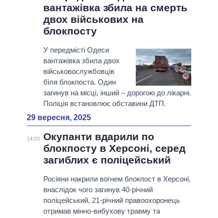
вантажівка збила на смерть
двох військових на
блокпосту
У передмісті Одеси
вантажівка збила двох
військовослужбовців
біля блокпоста. Один
загинув на місці, інший – дорогою до лікарні.
Поліція встановлює обставини ДТП.
29 вересня, 2025
Окупанти вдарили по
14:03
блокпосту в Херсоні, серед
загиблих є поліцейський
Росіяни накрили вогнем блокпост в Херсоні,
внаслідок чого загинув 40-річний
поліцейський, 21-річний правоохоронець
отримав мінно-вибухову травму та