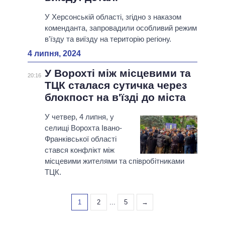
У Херсонській області, згідно з наказом
коменданта, запровадили особливий режим
в'їзду та виїзду на територію регіону.
4 липня, 2024
У Ворохті між місцевими та
20:16
ТЦК сталася сутичка через
блокпост на в'їзді до міста
У четвер, 4 липня, у
селищі Ворохта Івано-
Франківської області
стався конфлікт між
місцевими жителями та співробітниками
ТЦК.
1
2
...
5
→