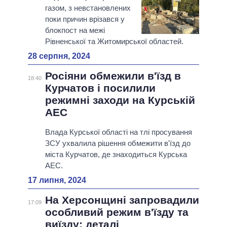
газом, з невстановлених
поки причин врізався у
блокпост на межі
Рівненської та Житомирської областей.
28 серпня, 2024
Росіяни обмежили в'їзд в
18:40
Курчатов і посилили
режимні заходи на Курській
АЕС
Влада Курської області на тлі просування
ЗСУ ухвалила рішення обмежити в'їзд до
міста Курчатов, де знаходиться Курська
АЕС.
17 липня, 2024
На Херсонщині запровадили
17:09
особливий режим в'їзду та
виїзду: деталі