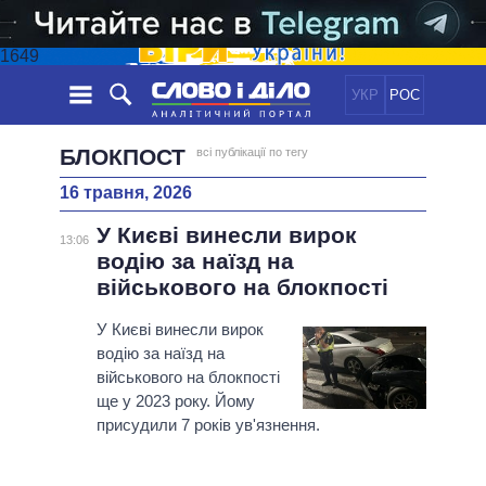
1649
УКР
РОС
НОВИНИ
БЛОКПОСТ
всі публікації по тегу
16 травня, 2026
ОБIЦЯНКИ
СТРІЧКА
ПОЛІТИКА
У Києві винесли вирок
ПОДІЇ
ЕКОНОМІКА
13:06
ПОЛIТИКИ
водію за наїзд на
СТАТТІ
СУСПІЛЬСТВО
військового на блокпості
ІНФОГРАФІКА
ДУМКИ
СВІТ
УСІ ПОЛІТИКИ
ОГЛЯДИ
У Києві винесли вирок
ПРЕЗИДЕНТ І ОФІС
ВІДЕО
водію за наїзд на
ДАЙДЖЕСТИ
ВЕРХОВНА РАДА
військового на блокпості
ПІДТРИМАТИ
КАБІНЕТ МІНІСТРІВ
ще у 2023 року. Йому
ГОЛОВИ ОБЛАДМІНІСТРАЦІЙ
присудили 7 років ув'язнення.
ПОРІВНЯННЯ ПОЛІТИКІВ
МЕРИ МІСТ