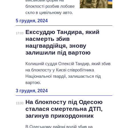
блокпості розбив лобове
скло в цивільному авто.
5 грудня, 2024
Екссуддю Тандира, який
17:03
насмерть збив
нацгвардійця, знову
залишили під вартою
Колишній суддя Олексій Тандир, який збив
на блокпосту у Києві співробітника
Національної гвардії, залишається під
вартою.
3 грудня, 2024
На блокпосту під Одесою
13:00
сталася смертельна ДТП,
загинув прикордонник
В Одеському районі водій збив на