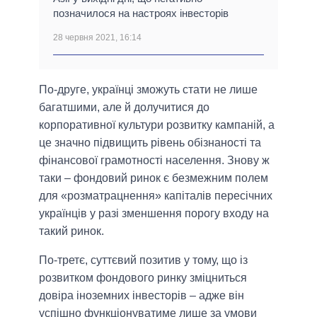
позначилося на настроях інвесторів
28 червня 2021, 16:14
По-друге, українці зможуть стати не лише
багатшими, але й долучитися до
корпоративної культури розвитку кампаній, а
це значно підвищить рівень обізнаності та
фінансової грамотності населення. Знову ж
таки – фондовий ринок є безмежним полем
для «розматрацнення» капіталів пересічних
українців у разі зменшення порогу входу на
такий ринок.
По-третє, суттєвий позитив у тому, що із
розвитком фондового ринку зміцниться
довіра іноземних інвесторів – адже він
успішно функціонуватиме лише за умови