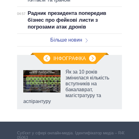
Радник президента попередив
04:57
бізнес про фейкові листи з
погрозами атак дронів
Більше новин
ІНФОГРАФІКА
и на
Як за 10 років
змінилася кількість
а
вступників на
бакалаврат,
магістратуру та
аспірантуру
Cуб'єкт у сфері онлайн-медіа. Ідентифікатор медіа – R40-
05063