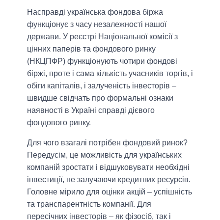
Насправді українська фондова біржа
функціонує з часу незалежності нашої
держави. У реєстрі Національної комісії з
цінних паперів та фондового ринку
(НКЦПФР) функціонують чотири фондові
біржі, проте і сама кількість учасників торгів, і
обіги капіталів, і залученість інвесторів ‒
швидше свідчать про формальні ознаки
наявності в Україні справді дієвого
фондового ринку.
Для чого взагалі потрібен фондовий ринок?
Передусім, це можливість для українських
компаній зростати і відшуковувати необхідні
інвестиції, не залучаючи кредитних ресурсів.
Головне мірило для оцінки акцій – успішність
та транспарентність компанії. Для
пересічних інвесторів – як фізосіб, так і