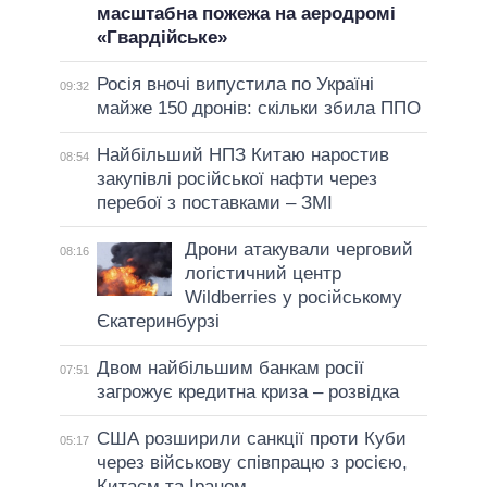
масштабна пожежа на аеродромі
«Гвардійське»
Росія вночі випустила по Україні
09:32
майже 150 дронів: скільки збила ППО
Найбільший НПЗ Китаю наростив
08:54
закупівлі російської нафти через
перебої з поставками – ЗМІ
Дрони атакували черговий
08:16
логістичний центр
Wildberries у російському
Єкатеринбурзі
Двом найбільшим банкам росії
07:51
загрожує кредитна криза – розвідка
США розширили санкції проти Куби
05:17
через військову співпрацю з росією,
Китаєм та Іраном