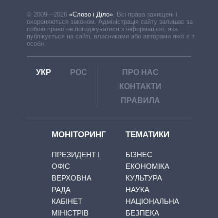
© 2009—2026
«Слово і Діло»
.
Всі права захищені і
охороняються законом. Адміністрація сайту залишає за
собою право не погоджуватися з інформацією, яка
публікується на сайті, власниками або авторами якої є треті
особи.
УКР
РОС
ПРО НАС
КОНТАКТИ
ПРАВИЛА
МОНІТОРИНГ
ТЕМАТИКИ
ПРЕЗИДЕНТ І
БІЗНЕС
ОФІС
ЕКОНОМІКА
ВЕРХОВНА
КУЛЬТУРА
РАДА
НАУКА
КАБІНЕТ
НАЦІОНАЛЬНА
МІНІСТРІВ
БЕЗПЕКА