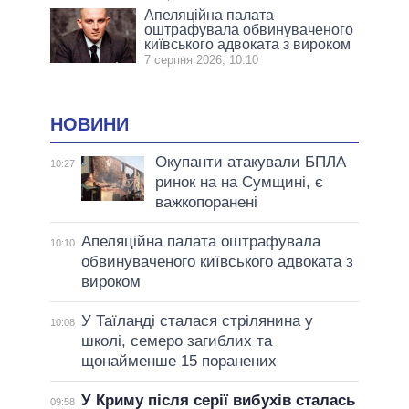
Апеляційна палата
оштрафувала обвинуваченого
київського адвоката з вироком
7 серпня 2026, 10:10
НОВИНИ
Окупанти атакували БПЛА
10:27
ринок на на Сумщині, є
важкопоранені
Апеляційна палата оштрафувала
10:10
обвинуваченого київського адвоката з
вироком
У Таїланді сталася стрілянина у
10:08
школі, семеро загиблих та
щонайменше 15 поранених
У Криму після серії вибухів сталась
09:58