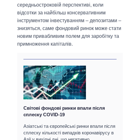
середньостроковій перспективі, коли
відсотки за найбільш консервативним
інструментом інвестуванням – депозитами –
знизяться, саме фондовий ринок може стати
новим привабливим полем для заробітку та
примноження капіталів.
Світові фондові ринки впали після
сплеску COVID-19
Азіатські та європейські ринки впали після
сплеску кількості випадків коронавірусу в
Азії у вихідні дні, що негативно