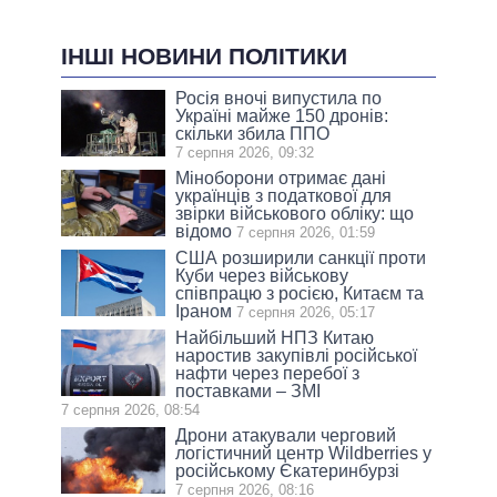
ІНШІ НОВИНИ ПОЛІТИКИ
Росія вночі випустила по
Україні майже 150 дронів:
скільки збила ППО
7 серпня 2026, 09:32
Міноборони отримає дані
українців з податкової для
звірки військового обліку: що
відомо
7 серпня 2026, 01:59
США розширили санкції проти
Куби через військову
співпрацю з росією, Китаєм та
Іраном
7 серпня 2026, 05:17
Найбільший НПЗ Китаю
наростив закупівлі російської
нафти через перебої з
поставками – ЗМІ
7 серпня 2026, 08:54
Дрони атакували черговий
логістичний центр Wildberries у
російському Єкатеринбурзі
7 серпня 2026, 08:16