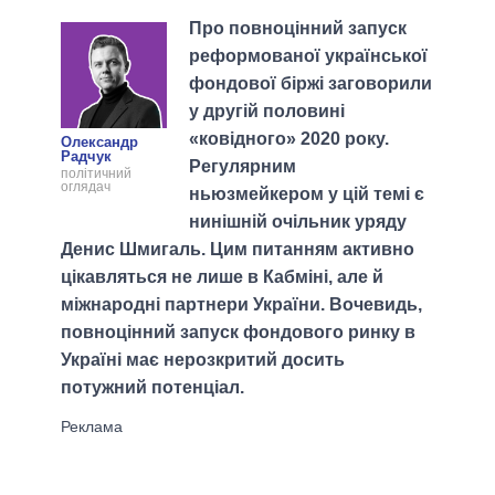
Про повноцінний запуск
реформованої української
фондової біржі заговорили
у другій половині
«ковідного» 2020 року.
Олександр
Радчук
Регулярним
політичний
оглядач
ньюзмейкером у цій темі є
нинішній очільник уряду
Денис Шмигаль. Цим питанням активно
цікавляться не лише в Кабміні, але й
міжнародні партнери України. Вочевидь,
повноцінний запуск фондового ринку в
Україні має нерозкритий досить
потужний потенціал.