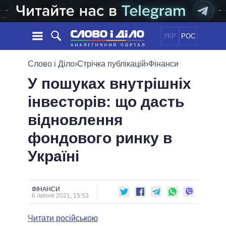
УКР
РОС
НОВИНИ
Слово і Діло
›
Стрічка публікацій
›
Фінанси
У пошуках внутрішніх
ОБIЦЯНКИ
СТРІЧКА
ПОЛІТИКА
інвесторів: що дасть
ПОДІЇ
ЕКОНОМІКА
ПОЛIТИКИ
відновлення
СТАТТІ
СУСПІЛЬСТВО
ІНФОГРАФІКА
ДУМКИ
СВІТ
УСІ ПОЛІТИКИ
фондового ринку в
ОГЛЯДИ
ПРЕЗИДЕНТ І ОФІС
Україні
ВІДЕО
ДАЙДЖЕСТИ
ВЕРХОВНА РАДА
ПІДТРИМАТИ
КАБІНЕТ МІНІСТРІВ
ГОЛОВИ ОБЛАДМІНІСТРАЦІЙ
ФІНАНСИ
ПОРІВНЯННЯ ПОЛІТИКІВ
6 липня 2021, 15:53
МЕРИ МІСТ
Читати російською
ВСІ ПЕРСОНИ