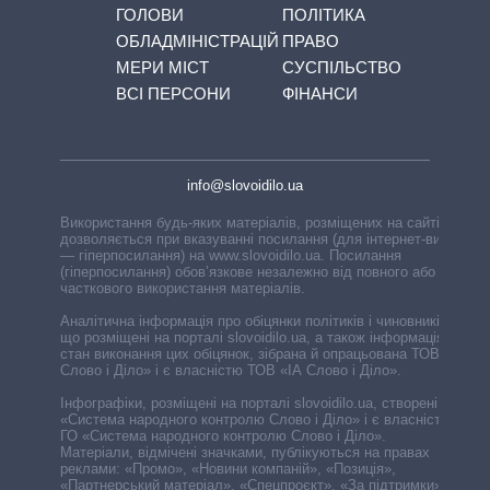
ГОЛОВИ
ПОЛІТИКА
ОБЛАДМІНІСТРАЦІЙ
ПРАВО
МЕРИ МІСТ
СУСПІЛЬСТВО
ВСІ ПЕРСОНИ
ФІНАНСИ
info@slovoidilo.ua
Використання будь-яких матеріалів, розміщених на сайті,
дозволяється при вказуванні посилання (для інтернет-видань
— гіперпосилання) на www.slovoidilo.ua. Посилання
(гіперпосилання) обов’язкове незалежно від повного або
часткового використання матеріалів.
Аналітична інформація про обіцянки політиків і чиновників,
що розміщені на порталі slovoidilo.ua, а також інформація про
стан виконання цих обіцянок, зібрана й опрацьована ТОВ «ІА
Слово і Діло» і є власністю ТОВ «ІА Слово і Діло».
Інфографіки, розміщені на порталі slovoidilo.ua, створені ГО
«Система народного контролю Слово і Діло» і є власністю
ГО «Система народного контролю Слово і Діло».
Матеріали, відмічені значками, публікуються на правах
реклами: «Промо», «Новини компаній», «Позиція»,
«Партнерський матеріал», «Спецпроєкт», «За підтримки».