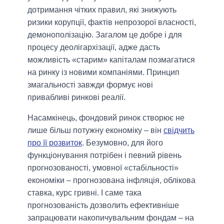
дотримання чітких правил, які знижують
ризики корупції, фактів непрозорої власності,
демонополізацію. Загалом це добре і для
процесу деолігархізації, адже дасть
можливість «старим» капіталам позмагатися
на ринку із новими компаніями. Принцип
змагальності завжди формує нові
привабливі ринкові реалії.
Насамкінець, фондовий ринок створює не
лише більш потужну економіку – він
свідчить
про її розвиток
. Безумовно, для його
функціонування потрібен і певний рівень
прогнозованості, умовної «стабільності»
економіки – прогнозована інфляція, облікова
ставка, курс гривні. І саме така
прогнозованість дозволить ефективніше
запрацювати накопичувальним фондам – на