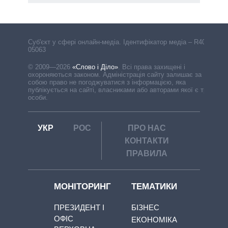
Cуб'єкт у сфері онлайн-медіа. Ідентифікатор медіа – R40-
05063
© 2009—2026
«Слово і Діло»
.
Всі права захищені і
охороняються законом. Адміністрація сайту залишає за
собою право не погоджуватися з інформацією, яка
публікується на сайті, власниками або авторами якої є треті
особи.
УКР
РОС
ПРО НАС
КОНТАКТИ
ПРАВИЛА
МОНІТОРИНГ
ТЕМАТИКИ
ПРЕЗИДЕНТ І
БІЗНЕС
ОФІС
ЕКОНОМІКА