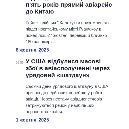
п'ять років прямий авіарейс
до Китаю
Рейс з індійської Калькутти приземлився в
південнокитайському місті Гуанчжоу в
понеділок, 27 жовтня, перевізши близько
180 пасажирів.
8 жовтня, 2025
У США відбулися масові
08:56
збої в авіасполученні через
урядовий «шатдаун»
Сьомий день урядового шатдауну в США
призвів до серйозних перебоїв у роботі
авіації. Через нестачу авіадиспетчерів
затримуються рейси у найбільших
аеропортах країни.
1 жовтня, 2025