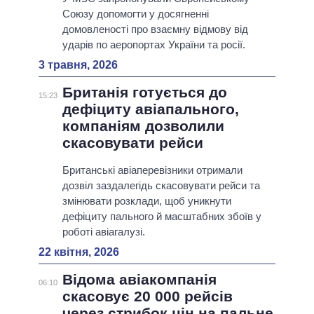
Союзу допомогти у досягненні
домовленості про взаємну відмову від
ударів по аеропортах України та росії.
3 травня, 2026
Британія готується до
15:23
дефіциту авіапального,
компаніям дозволили
скасовувати рейси
Британські авіаперевізники отримали
дозвіл заздалегідь скасовувати рейси та
змінювати розклади, щоб уникнути
дефіциту пального й масштабних збоїв у
роботі авіагалузі.
22 квітня, 2026
Відома авіакомпанія
06:10
скасовує 20 000 рейсів
через стрибок цін на пальне