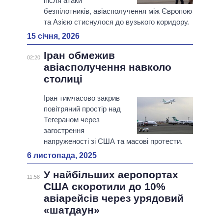
після атаки
безпілотників, авіасполучення між Європою
та Азією стиснулося до вузького коридору.
15 січня, 2026
Іран обмежив
02:20
авіасполучення навколо
столиці
Іран тимчасово закрив
повітряний простір над
Тегераном через
загострення
напруженості зі США та масові протести.
6 листопада, 2025
У найбільших аеропортах
11:58
США скоротили до 10%
авіарейсів через урядовий
«шатдаун»