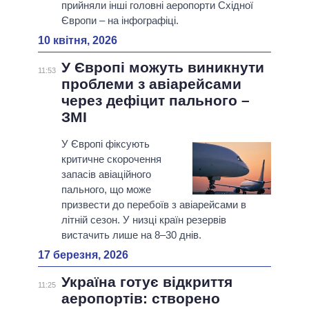
прийняли інші головні аеропорти Східної
Європи – на інфографіці.
10 квітня, 2026
У Європі можуть виникнути
11:53
проблеми з авіарейсами
через дефіцит пального –
ЗМІ
У Європі фіксують
критичне скорочення
запасів авіаційного
пального, що може
призвести до перебоїв з авіарейсами в
літній сезон. У низці країн резервів
вистачить лише на 8–30 днів.
17 березня, 2026
Україна готує відкриття
11:25
аеропортів: створено