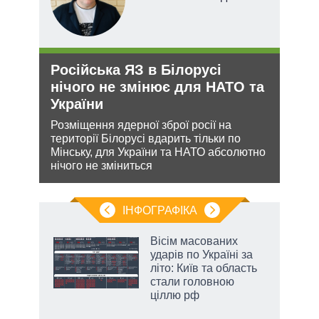
Російська ЯЗ в Білорусі
Ане
нічого не змінює для НАТО та
зав
України
НА
ання
Розміщення ядерної зброї росії на
Може
кому
території Білорусі вдарить тільки по
анек
Мінську, для України та НАТО абсолютно
стат
нічого не зміниться
спро
ІНФОГРАФІКА
Вісім масованих
раїні
ударів по Україні за
ої
літо: Київ та область
стали головною
ціллю рф
аспі