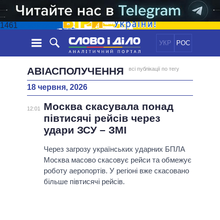
1461
УКР
РОС
НОВИНИ
АВІАСПОЛУЧЕННЯ
всі публікації по тегу
18 червня, 2026
ОБIЦЯНКИ
СТРІЧКА
ПОЛІТИКА
Москва скасувала понад
ПОДІЇ
ЕКОНОМІКА
12:01
ПОЛIТИКИ
півтисячі рейсів через
СТАТТІ
СУСПІЛЬСТВО
удари ЗСУ – ЗМІ
ІНФОГРАФІКА
ДУМКИ
СВІТ
УСІ ПОЛІТИКИ
ОГЛЯДИ
Через загрозу українських ударних БПЛА
ПРЕЗИДЕНТ І ОФІС
ВІДЕО
Москва масово скасовує рейси та обмежує
ДАЙДЖЕСТИ
ВЕРХОВНА РАДА
роботу аеропортів. У регіоні вже скасовано
ПІДТРИМАТИ
КАБІНЕТ МІНІСТРІВ
більше півтисячі рейсів.
ГОЛОВИ ОБЛАДМІНІСТРАЦІЙ
ПОРІВНЯННЯ ПОЛІТИКІВ
МЕРИ МІСТ