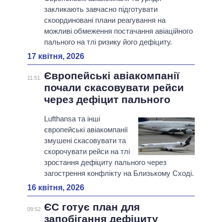
закликають завчасно підготувати
скоординовані плани реагування на
можливі обмеження постачання авіаційного
пального на тлі ризику його дефіциту.
17 квітня, 2026
Європейські авіакомпанії
11:51
почали скасовувати рейси
через дефіцит пального
Lufthansa та інші
європейські авіакомпанії
змушені скасовувати та
скорочувати рейси на тлі
зростання дефіциту пального через
загострення конфлікту на Близькому Сході.
16 квітня, 2026
ЄС готує план для
09:52
запобігання дефіциту