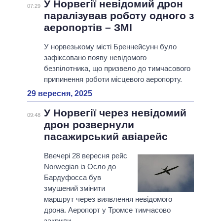
У Норвегії невідомий дрон
07:29
паралізував роботу одного з
аеропортів – ЗМІ
У норвезькому місті Бреннейсунн було
зафіксовано появу невідомого
безпілотника, що призвело до тимчасового
припинення роботи місцевого аеропорту.
29 вересня, 2025
У Норвегії через невідомий
09:48
дрон розвернули
пасажирський авіарейс
Ввечері 28 вересня рейс
Norwegian із Осло до
Бардуфосса був
змушений змінити
маршрут через виявлення невідомого
дрона. Аеропорт у Тромсе тимчасово
закрили.