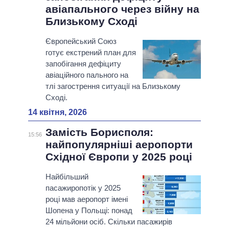
авіапального через війну на
Близькому Сході
Європейський Союз
готує екстрений план для
запобігання дефіциту
авіаційного пального на
тлі загострення ситуації на Близькому
Сході.
14 квітня, 2026
Замість Борисполя:
15:56
найпопулярніші аеропорти
Східної Європи у 2025 році
Найбільший
пасажиропотік у 2025
році мав аеропорт імені
Шопена у Польщі: понад
24 мільйони осіб. Скільки пасажирів