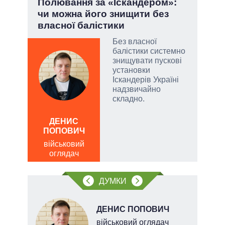
.
Полювання за «Іскандером»:
При
чи можна його знищити без
під
власної балістики
Без власної
балістики системно
и, а
знищувати пускові
и
установки
 рф.
Іскандерів Україні
ла
надзвичайно
римку
складно.
лі
Д
ПО
ДЕНИС
ПОПОВИЧ
ві
о
військовий
оглядач
ДУМКИ
ДЕНИС ПОПОВИЧ
ерт
військовий оглядач