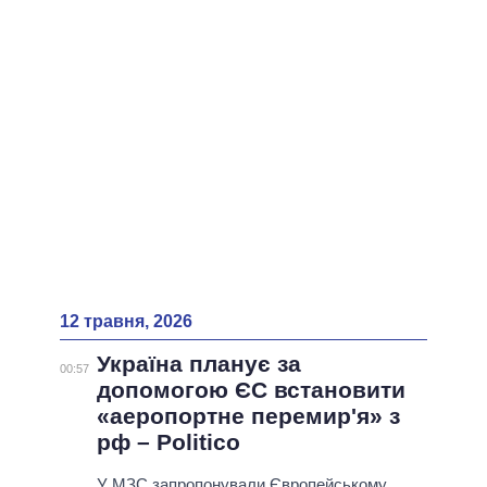
ВСІ ПЕРСОНИ
12 травня, 2026
Україна планує за
00:57
допомогою ЄС встановити
«аеропортне перемир'я» з
рф – Politico
У МЗС запропонували Європейському