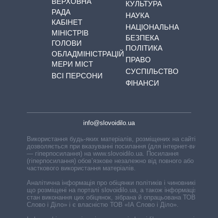
ВЕРХОВНА
КУЛЬТУРА
РАДА
НАУКА
КАБІНЕТ
НАЦІОНАЛЬНА
МІНІСТРІВ
БЕЗПЕКА
ГОЛОВИ
ПОЛІТИКА
ОБЛАДМІНІСТРАЦІЙ
ПРАВО
МЕРИ МІСТ
СУСПІЛЬСТВО
ВСІ ПЕРСОНИ
ФІНАНСИ
info@slovoidilo.ua
Використання будь-яких матеріалів, розміщених на сайті,
дозволяється при вказуванні посилання (для інтернет-видань
— гіперпосилання) на www.slovoidilo.ua. Посилання
(гіперпосилання) обов’язкове незалежно від повного або
часткового використання матеріалів.
Аналітична інформація про обіцянки політиків і чиновників,
що розміщені на порталі slovoidilo.ua, а також інформація про
стан виконання цих обіцянок, зібрана й опрацьована ТОВ «ІА
Слово і Діло» і є власністю ТОВ «ІА Слово і Діло».