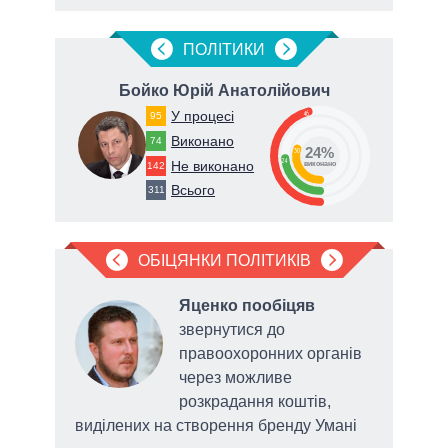
ПОЛIТИКИ
Бойко Юрій Анатолійович
Я
У процесі
46
95
Виконано
74
24%
30
24
Не виконано
142
виконано
Всього
311
ОБІЦЯНКИ ПОЛІТИКІВ
Яценко пообіцяв
а
звернутися до
правоохоронних органів
через можливе
розкрадання коштів,
виділених на створення бренду Умані