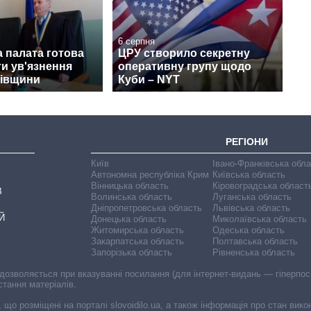
6 серпня
 палата готова
ЦРУ створило секретну
и ув'язнення
оперативну групу щодо
вівщини
Куби – NYT
РЕГІОНИ
Київ
Івано-Франківська обл
Автономна республіка Крим
Київська область
Вінницька область
Кіровоградська област
В
Волинська область
Луганська область
Дніпропетровська область
Львівська область
Й
Донецька область
Миколаївська область
Житомирська область
Одеська область
Закарпатська область
Полтавська область
Запорізька область
Рівненська область
 дозволяється при вказуванні посилання (для інтернет-видань — гіперпоси
стання матеріалів.
, що розміщені на порталі slovoidilo.ua, а також інформація про стан вик