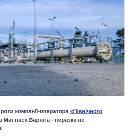
проти компанії-оператора
«Північного
а Маттіаса Варніга - поразка не
.