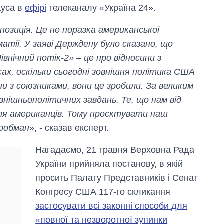
Куса в
ефірі
телеканалу «Україна 24».
позиція. Це не поразка американської
матії. У заяві Держдепу було сказано, що
івнічний потік-2» – це про відносини з
есах, оскільки сьогодні зовнішня політика США
и з союзниками, вони це зробили. За великим
овнішньополітичних завдань. Те, що нам від
для американців. Тому проєктувати наш
мообман
», - сказав експерт.
Як зросли тарифи
Нагадаємо, 21 травня Верховна Рада
на холодну воду у
містах України на
України прийняла постанову, в якій
початок серпня
просить Палату Представників і Сенат
Конгресу США 117-го скликання
застосувати всі законні способи для
«повної та незворотної зупинки