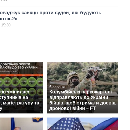
ваджує санкції проти суден, які будують
потік-2»
 15:30
6 серпня
ків змінилася
Колумбійські наркокартелі
ступників на
відправляють до України
, магістратуру та
бійців, щоб отримати досвід
у
дронової війни – FT