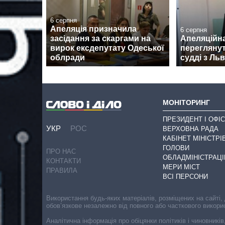
6 серпня
Апеляція призначила
6 серпня
засідання за скаргами на
Апеляційна
вирок ексдепутату Одеської
переглянут
облради
судді з Ль
МОНІТОРИНГ
ПРЕЗИДЕНТ І ОФІС
УКР
РОС
ВЕРХОВНА РАДА
КАБІНЕТ МІНІСТРІ
ГОЛОВИ
ПРО НАС
ОБЛАДМІНІСТРАЦІ
КОНТАКТИ
МЕРИ МІСТ
ПРАВИЛА
ВСІ ПЕРСОНИ
Використання будь-яких матеріалів, розміщених на сайті,
обов’язкове незалежно від повного або часткового викори
Аналітична інформація про обіцянки політиків і чиновників