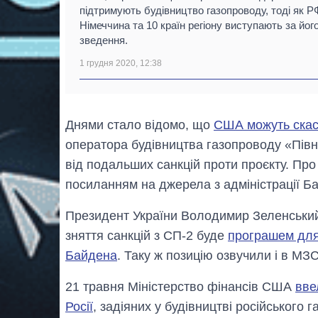
підтримують будівництво газопроводу, тоді як Р
Німеччина та 10 країн регіону виступають за йог
зведення.
1 грудня 2020, 12:38
Днями стало відомо, що
США можуть скасу
оператора будівництва газопроводу «Півні
від подальших санкцій проти проєкту. Пр
посиланням на джерела з адміністрації Б
Президент України Володимир Зеленський 
зняття санкцій з СП-2 буде
програшем для
Байдена
. Таку ж позицію озвучили і в МЗС
21 травня Міністерство фінансів США
вве
Росії
, задіяних у будівництві російського 