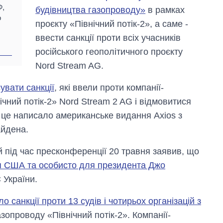
Ф,
будівництва газопроводу»
в рамках
о
проєкту «Північний потік-2», а саме -
ввести санкції проти всіх учасників
російського геополітичного проєкту
Nord Stream AG.
вати санкції
, які ввели проти компанії-
чний потік-2» Nord Stream 2 AG і відмовитися
о це написало американське видання Axios з
айдена.
під час пресконференції 20 травня заявив, що
 США та особисто для президента Джо
 України.
ло санкції проти 13 судів і чотирьох організацій з
газопроводу «Північний потік-2». Компанії-