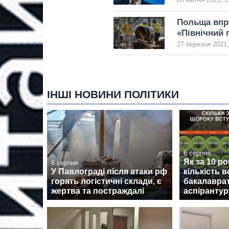
Польща впро
«Північний 
27 березня 2021,
ІНШІ НОВИНИ ПОЛІТИКИ
6 серпня
Як за 10 ро
6 серпня
У Павлограді після атаки рф
кількість в
горять логістичні склади, є
бакалаврат
жертва та постраждалі
аспірантур