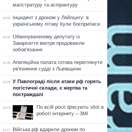
магістратуру та аспірантуру
Інцидент з дроном у Лейпцигу: в
14:50
українському літаку були боєприпаси
Обвинуваченому депутату із
14:40
Закарпаття вкотре продовжили
зобов'язання
Апеляційна палата готова переглянути
14:38
ув'язнення судді з Львівщини
У Павлограді після атаки рф горять
14:26
логістичні склади, є жертва та
постраждалі
По всій росії фіксують збої в
14:19
роботі інтернету – ЗМІ
Війська рф вдарили дроном по
14:17