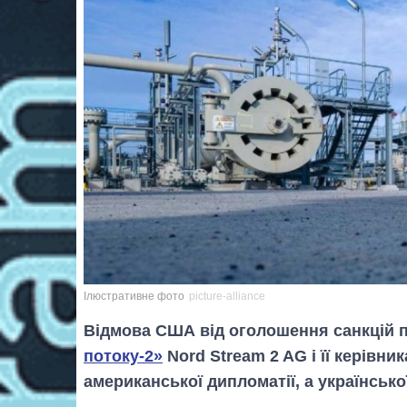
Ілюстративне фото
picture-alliance
Відмова США від оголошення санкцій 
потоку-2»
Nord Stream 2 AG і її керівник
американської дипломатії, а української