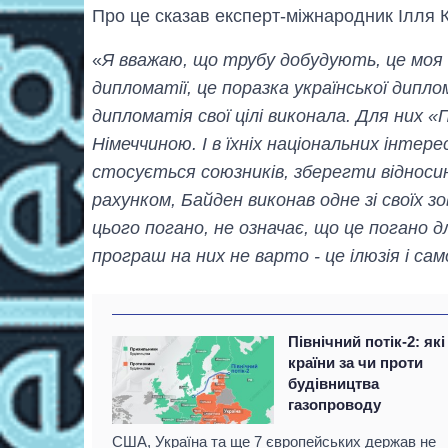
Про це сказав експерт-міжнародник Ілля 
«
Я вважаю, що трубу добудують, це моя 
дипломатії, це поразка української дипло
дипломатія свої цілі виконала. Для них «П
Німеччиною. І в їхніх національних інтер
стосується союзників, зберегти відносин
рахунком, Байден виконав одне зі своїх з
цього погано, не означає, що це погано 
програш на них не варто - це ілюзія і са
Північний потік-2: які
країни за чи проти
будівництва
газопроводу
США, Україна та ще 7 європейських держав не