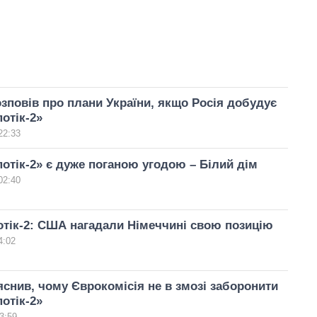
зповів про плани України, якщо Росія добудує
потік-2»
22:33
потік-2» є дуже поганою угодою – Білий дім
02:40
отік-2: США нагадали Німеччині свою позицію
4:02
снив, чому Єврокомісія не в змозі заборонити
потік-2»
3:59