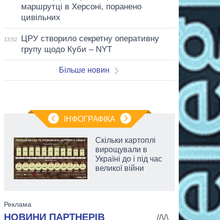
маршрутці в Херсоні, поранено
цивільних
ЦРУ створило секретну оперативну
13:52
групу щодо Куби – NYT
Більше новин
ІНФОГРАФІКА
Скільки картоплі
вирощували в
Україні до і під час
великої війни