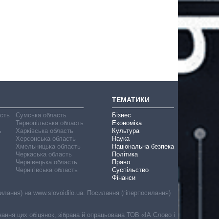
ТЕМАТИКИ
асть
Сумська область
Бізнес
Тернопільська область
Економіка
ь
Харківська область
Культура
Херсонська область
Наука
Хмельницька область
Національна безпека
Черкаська область
Політика
Чернівецька область
Право
Чернігівська область
Суспільство
Фінанси
лання) на www.slovoidilo.ua. Посилання (гіперпосилання)
онання цих обіцянок, зібрана й опрацьована ТОВ «ІА Слово і