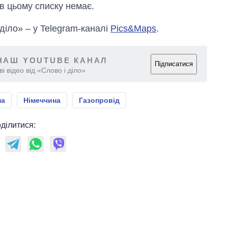
в цьому списку немає.
 діло» – у Telegram-каналі
Pics&Maps
.
НАШ YOUTUBE КАНАЛ
Підписатися
і відео від «Слово і діло»
на
Німеччина
Газопровід
ділитися: