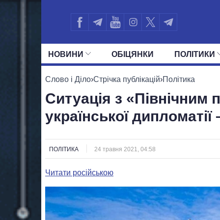
НОВИНИ
ОБIЦЯНКИ
ПОЛIТИКИ
УСІ ПОЛІТИКИ
ПРЕЗИДЕНТ І ОФ
Слово і Діло
›
Стрічка публікацій
›
Політика
Ситуація з «Північним 
української дипломатії 
ПОЛІТИКА
24 травня 2021, 04:58
Читати російською