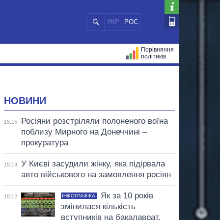
УКР
РОС
Порівняння
політиків
ЦІЙ
МЕРИ МІСТ
ВСІ ПЕРСОНИ
НОВИНИ
Росіяни розстріляли полоненого воїна
15:15
поблизу Мирного на Донеччині –
прокуратура
У Києві засудили жінку, яка підірвала
15:14
авто військового на замовлення росіян
Як за 10 років
ІНФОГРАФІКА
15:12
змінилася кількість
вступників на бакалаврат,