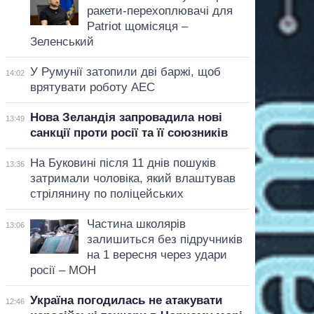
ракети-перехоплювачі для
Patriot щомісяця –
Зеленський
У Румунії затопили дві баржі, щоб
14:02
врятувати роботу АЕС
Нова Зеландія запровадила нові
13:49
санкції проти росії та її союзників
На Буковині після 11 днів пошуків
13:36
затримали чоловіка, який влаштував
стрілянину по поліцейських
Частина школярів
13:06
залишиться без підручників
на 1 вересня через удари
росії – МОН
Україна погодилась не атакувати
12:46