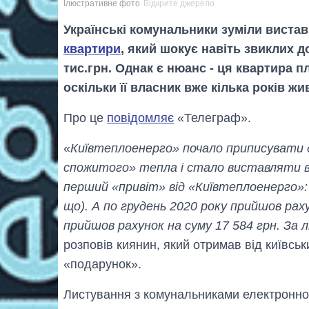
Ілюстративне фото
Відкрите джерело
Українські комунальники зуміли виста
квартири
, який шокує навіть звиклих д
тис.грн. Однак є нюанс - ця квартира п
оскільки її власник вже кілька років жи
Про це
повідомляє
«Телеграф».
«
Київтеплоенерго» почало приписувати 
спожитого» тепла і стало виставляти від
перший «привіт» від «Київтеплоенерго»:
що). А по грудень 2020 року прийшов раху
прийшов рахунок на суму 17 584 грн. За 
розповів киянин, який отримав від київсь
«подарунок».
Листування з комунальниками електронно