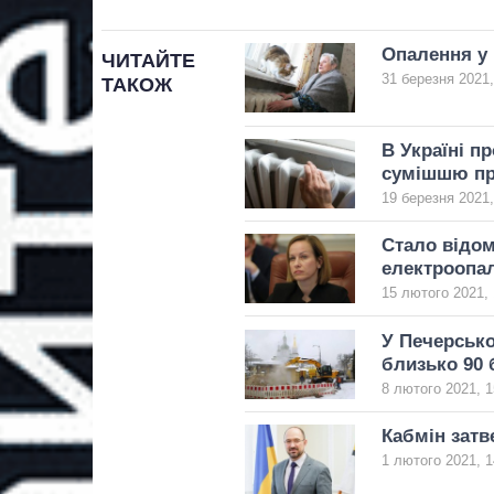
Опалення у 
ЧИТАЙТЕ
31 березня 2021,
ТАКОЖ
В Україні п
сумішшю пр
19 березня 2021,
Стало відом
електроопа
15 лютого 2021, 
У Печерсько
близько 90 
8 лютого 2021, 1
Кабмін затв
1 лютого 2021, 1