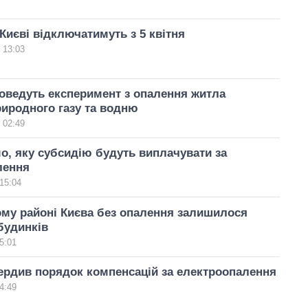
Києві відключатимуть з 5 квітня
 13:03
роведуть експеримент з опалення житла
иродного газу та водню
 02:49
о, яку субсидію будуть виплачувати за
лення
15:04
му районі Києва без опалення залишилося
будинків
5:01
ердив порядок компенсацій за електроопалення
4:49