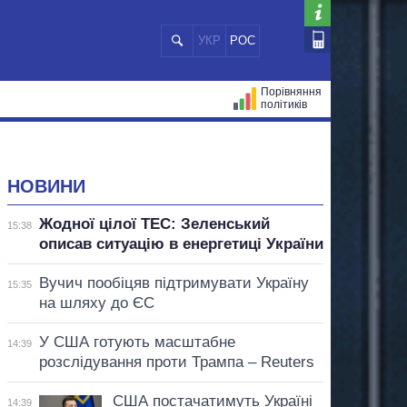
УКР
РОС
Порівняння
політиків
ЦІЙ
МЕРИ МІСТ
ВСІ ПЕРСОНИ
НОВИНИ
Жодної цілої ТЕС: Зеленський
15:38
описав ситуацію в енергетиці України
Вучич пообіцяв підтримувати Україну
15:35
на шляху до ЄС
У США готують масштабне
14:39
розслідування проти Трампа – Reuters
США постачатимуть Україні
14:39