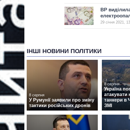
ВР виділила
електроопа
29 січня 2021, 1
ІНШІ НОВИНИ ПОЛІТИКИ
8 серпня
Україна по
атакувати 
8 серпня
У Румунії заявили про зміну
танкери в 
тактики російських дронів
ЗМІ