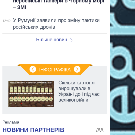
неросійські танкери в Чорному морі
– ЗМІ
У Румунії заявили про зміну тактики
12:42
російських дронів
Більше новин
ІНФОГРАФІКА
Скільки картоплі
вирощували в
Україні до і під час
великої війни