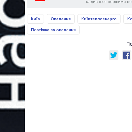
та дивіться першими нов
Київ
Опалення
Київтеплоенерго
К
Платіжка за опалення
По