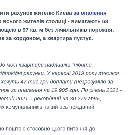
вити рахунок жителю Києва
за опалення
о всього жителів столиці - вимагають 68
лощею в 97 кв. м без лічильників порожня,
ве за кордоном, а квартира пустує.
до моєї квартири надлишки "нібито
повідні рахунки. У вересні 2019 року з'явився
 хочуть 47 тис.грн доплати (незрозуміло за
Як змінився
бюджет
нок за опалення на 19 905 грн. По січень 2021 -
Міністерства
лютий 2021 – рекордний на 30 279 грн
», -
оборони за 13
років війни з
ких комунальників такий ось нежданий
росією
ю поштою стосовно цього питання до