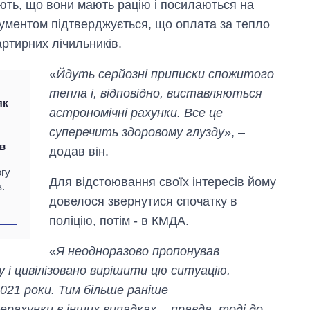
ють, що вони мають рацію і посилаються на
кументом підтверджується, що оплата за тепло
артирних лічильників.
«
Йдуть серйозні приписки спожитого
тепла і, відповідно, виставляються
як
астрономічні рахунки. Все це
суперечить здоровому глузду
», –
в
додав він.
огу
Для відстоювання своїх інтересів йому
.
довелося звернутися спочатку в
поліцію, потім - в КМДА.
«
Я неодноразово пропонував
 і цивілізовано вирішити цю ситуацію.
021 роки. Тим більше раніше
рахунки в інших випадках, - правда, тоді до