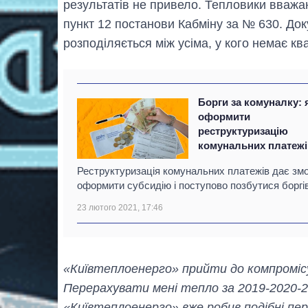
результатів не привело. Тепловики вважа
пункт 12 постанови Кабміну за № 630. До
розподіляється між усіма, у кого немає кв
Борги за комуналку: 
оформити
реструктуризацію
комунальних платежі
Реструктуризація комунальних платежів дає зм
оформити субсидію і поступово позбутися боргів
23 лютого 2021, 17:46
«Київтеплоенерго» прийти до компромісу
Перерахувати мені тепло за 2019-2020-2
«Київтеплоенерго» вже робив подібні пере