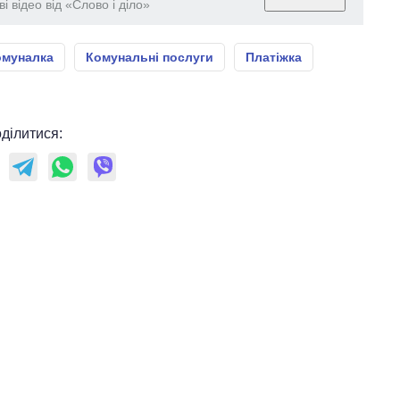
і відео від «Слово і діло»
омуналка
Комунальні послуги
Платіжка
ділитися: