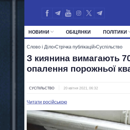
НОВИНИ
ОБIЦЯНКИ
ПОЛIТИКИ
УСІ ПОЛІТИКИ
ПРЕЗИДЕНТ І ОФ
Слово і Діло
›
Стрічка публікацій
›
Суспільство
З киянина вимагають 70
опалення порожньої кв
СУСПІЛЬСТВО
20 квітня 2021, 06:32
Читати російською