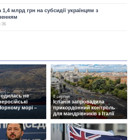
 1,4 млрд грн на субсидії українцям з
ленням
3:36
годилась не
8 серпня
неросійські
Іспанія запровадила
Чорному морі –
прикордонний контроль
для мандрівників з Італії