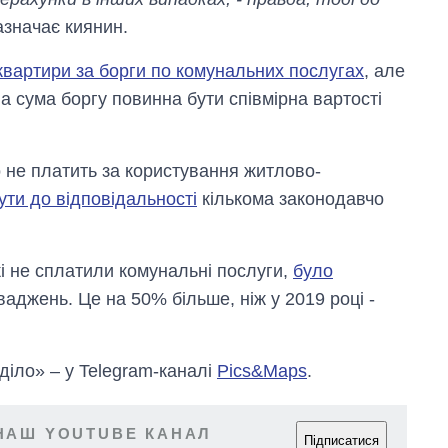
зазначає киянин.
квартири за борги по комунальних послугах
, але
а сума боргу повинна бути співмірна вартості
о не платить за користування житлово-
ути до відповідальності
кількома законодавчо
кі не сплатили комунальні послуги,
було
аджень. Це на 50% більше, ніж у 2019 році -
 діло» – у Telegram-каналі
Pics&Maps
.
НАШ YOUTUBE КАНАЛ
Підписатися