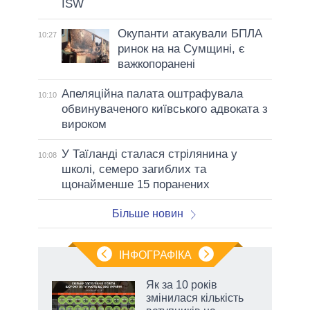
ISW
Окупанти атакували БПЛА
10:27
ринок на на Сумщині, є
важкопоранені
Апеляційна палата оштрафувала
10:10
обвинуваченого київського адвоката з
вироком
У Таїланді сталася стрілянина у
10:08
школі, семеро загиблих та
щонайменше 15 поранених
Більше новин
ІНФОГРАФІКА
жет
Як за 10 років
змінилася кількість