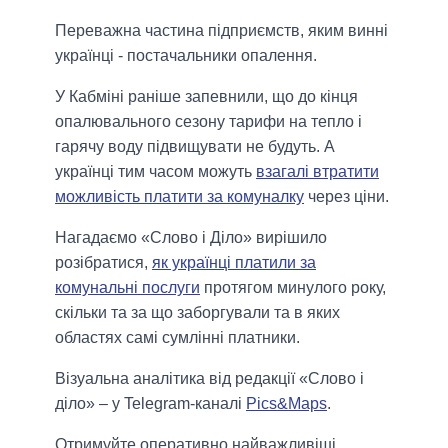
Переважна частина підприємств, яким винні
українці - постачальники опалення.
У Кабміні раніше запевнили, що до кінця
опалювального сезону тарифи на тепло і
гарячу воду підвищувати не будуть. А
українці тим часом можуть
взагалі втратити
можливість платити за комуналку
через ціни.
Нагадаємо «Слово і Діло» вирішило
розібратися,
як українці платили за
комунальні послуги
протягом минулого року,
скільки та за що заборгували та в яких
областях самі сумлінні платники.
Візуальна аналітика від редакції «Слово і
діло» – у Telegram-каналі
Pics&Maps
.
Отримуйте оперативно найважливіші