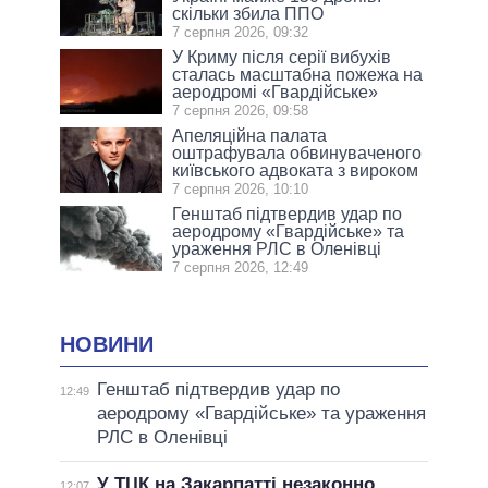
скільки збила ППО
7 серпня 2026, 09:32
У Криму після серії вибухів
сталась масштабна пожежа на
аеродромі «Гвардійське»
7 серпня 2026, 09:58
Апеляційна палата
оштрафувала обвинуваченого
київського адвоката з вироком
7 серпня 2026, 10:10
Генштаб підтвердив удар по
аеродрому «Гвардійське» та
ураження РЛС в Оленівці
7 серпня 2026, 12:49
НОВИНИ
Генштаб підтвердив удар по
12:49
аеродрому «Гвардійське» та ураження
РЛС в Оленівці
У ТЦК на Закарпатті незаконно
12:07