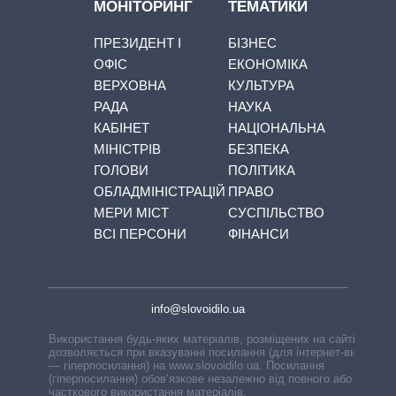
МОНІТОРИНГ
ТЕМАТИКИ
ПРЕЗИДЕНТ І
БІЗНЕС
ОФІС
ЕКОНОМІКА
ВЕРХОВНА
КУЛЬТУРА
РАДА
НАУКА
КАБІНЕТ
НАЦІОНАЛЬНА
МІНІСТРІВ
БЕЗПЕКА
ГОЛОВИ
ПОЛІТИКА
ОБЛАДМІНІСТРАЦІЙ
ПРАВО
МЕРИ МІСТ
СУСПІЛЬСТВО
ВСІ ПЕРСОНИ
ФІНАНСИ
info@slovoidilo.ua
Використання будь-яких матеріалів, розміщених на сайті,
дозволяється при вказуванні посилання (для інтернет-видань
— гіперпосилання) на www.slovoidilo.ua. Посилання
(гіперпосилання) обов’язкове незалежно від повного або
часткового використання матеріалів.