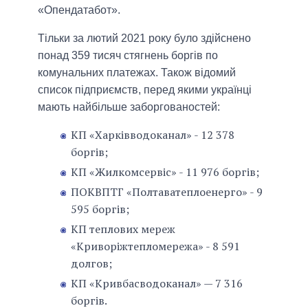
«Опендатабот».
Тільки за лютий 2021 року було здійснено
понад 359 тисяч стягнень боргів по
комунальних платежах. Також відомий
список підприємств, перед якими українці
мають найбільше заборгованостей:
КП «Харківводоканал» - 12 378
боргів;
КП «Жилкомсервіс» - 11 976 боргів;
ПОКВПТГ «Полтаватеплоенерго» - 9
595 боргів;
КП теплових мереж
«Криворіжтепломережа» - 8 591
долгов;
КП «Кривбасводоканал» — 7 316
боргів.