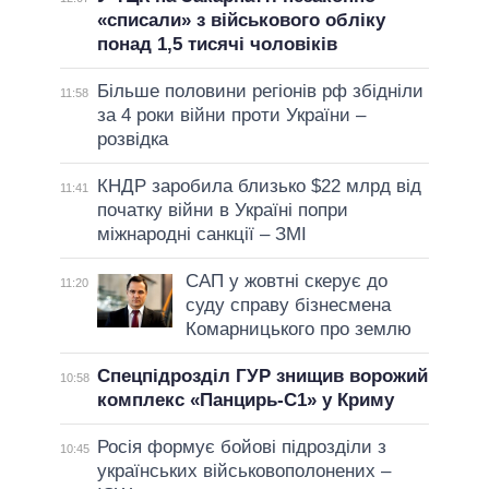
«списали» з військового обліку
понад 1,5 тисячі чоловіків
Більше половини регіонів рф збідніли
11:58
за 4 роки війни проти України –
розвідка
КНДР заробила близько $22 млрд від
11:41
початку війни в Україні попри
міжнародні санкції – ЗМІ
САП у жовтні скерує до
11:20
суду справу бізнесмена
Комарницького про землю
Спецпідрозділ ГУР знищив ворожий
10:58
комплекс «Панцирь-С1» у Криму
Росія формує бойові підрозділи з
10:45
українських військовополонених –