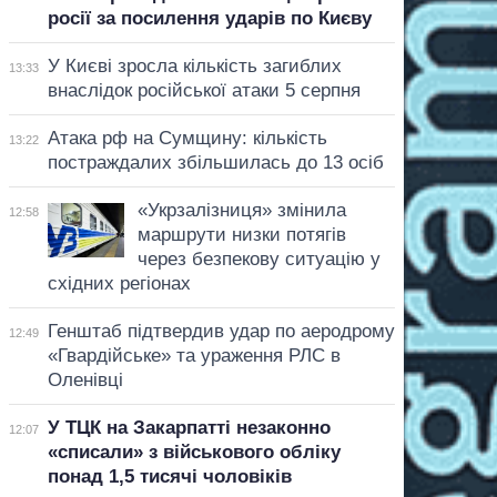
росії за посилення ударів по Києву
У Києві зросла кількість загиблих
13:33
внаслідок російської атаки 5 серпня
Атака рф на Сумщину: кількість
13:22
постраждалих збільшилась до 13 осіб
«Укрзалізниця» змінила
12:58
маршрути низки потягів
через безпекову ситуацію у
східних регіонах
Генштаб підтвердив удар по аеродрому
12:49
«Гвардійське» та ураження РЛС в
Оленівці
У ТЦК на Закарпатті незаконно
12:07
«списали» з військового обліку
понад 1,5 тисячі чоловіків