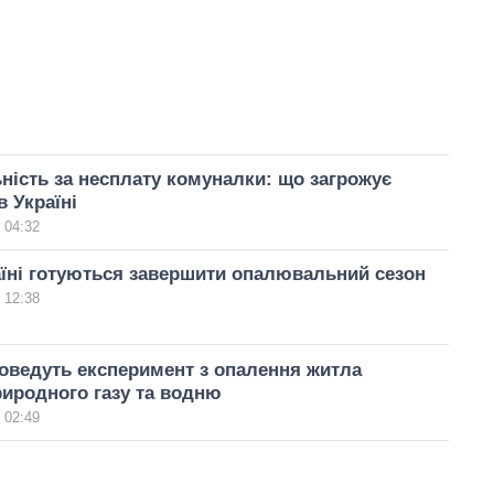
ність за несплату комуналки: що загрожує
 Україні
 04:32
аїні готуються завершити опалювальний сезон
 12:38
роведуть експеримент з опалення житла
иродного газу та водню
 02:49