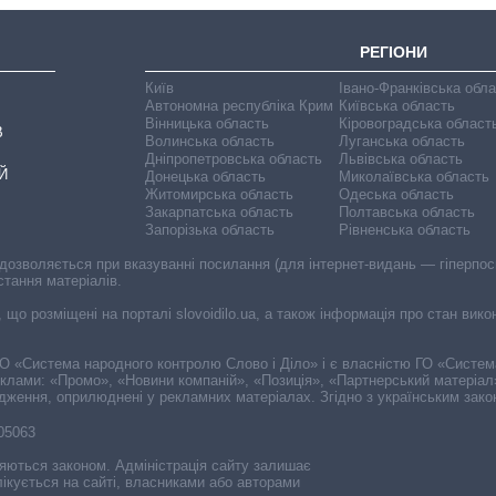
РЕГІОНИ
Київ
Івано-Франківська обл
Автономна республіка Крим
Київська область
Вінницька область
Кіровоградська област
В
Волинська область
Луганська область
Дніпропетровська область
Львівська область
Й
Донецька область
Миколаївська область
Житомирська область
Одеська область
Закарпатська область
Полтавська область
Запорізька область
Рівненська область
 дозволяється при вказуванні посилання (для інтернет-видань — гіперпоси
стання матеріалів.
, що розміщені на порталі slovoidilo.ua, а також інформація про стан вик
і ГО «Система народного контролю Слово і Діло» і є власністю ГО «Систе
еклами: «Промо», «Новини компаній», «Позиція», «Партнерський матеріал
судження, оприлюднені у рекламних матеріалах. Згідно з українським зак
-05063
няються законом. Адміністрація сайту залишає
ікується на сайті, власниками або авторами