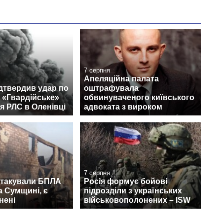
7 серпня
Апеляційна палата
дтвердив удар по
оштрафувала
 «Гвардійське»
обвинуваченого київського
я РЛС в Оленівці
адвоката з вироком
7 серпня
атакували БПЛА
Росія формує бойові
а Сумщині, є
підрозділи з українських
нені
військовополонених – ISW