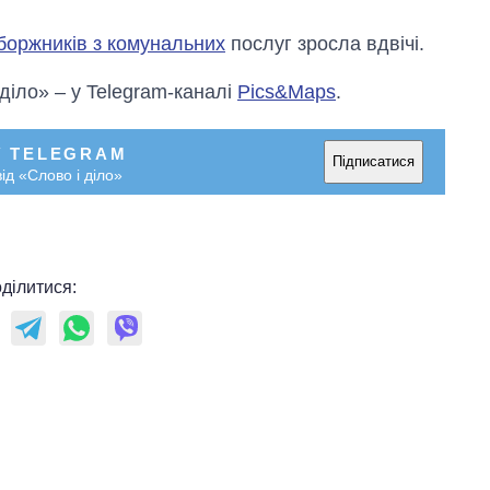
 боржників з комунальних
послуг зросла вдвічі.
 діло» – у Telegram-каналі
Pics&Maps
.
У TELEGRAM
Підписатися
ід «Слово і діло»
ділитися: