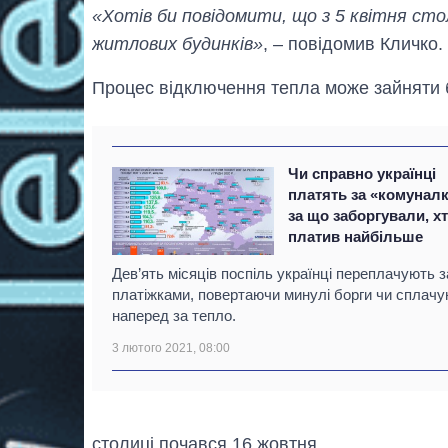
«Хотів би повідомити, що з 5 квітня сто
житлових будинків»
, – повідомив Кличко.
Процес відключення тепла може зайняти б
Чи справно українці
платять за «комуналк
за що заборгували, х
платив найбільше
Дев’ять місяців поспіль українці переплачують з
платіжками, повертаючи минулі борги чи сплач
наперед за тепло.
3 лютого 2021, 08:00
столиці почався 16 жовтня.