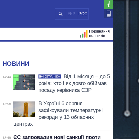
УКР
РОС
Порівняння
політиків
ЦІЙ
МЕРИ МІСТ
ВСІ ПЕРСОНИ
НОВИНИ
Від 1 місяця – до 5
ІНФОГРАФІКА
14:44
років: хто і як довго обіймав
посаду керівника СЗР
В Україні 6 серпня
13:58
зафіксували температурні
рекорди у 13 обласних
центрах
ЄС запровадив нові санкції проти
13:49