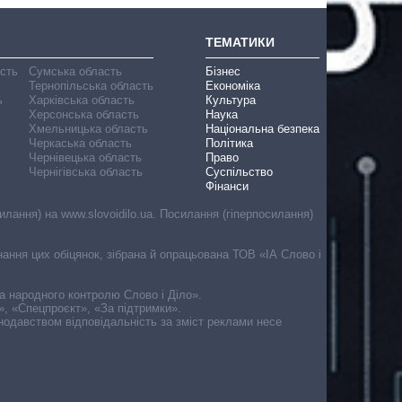
ТЕМАТИКИ
асть
Сумська область
Бізнес
Тернопільська область
Економіка
ь
Харківська область
Культура
Херсонська область
Наука
Хмельницька область
Національна безпека
Черкаська область
Політика
Чернівецька область
Право
Чернігівська область
Суспільство
Фінанси
лання) на www.slovoidilo.ua. Посилання (гіперпосилання)
онання цих обіцянок, зібрана й опрацьована ТОВ «ІА Слово і
ма народного контролю Слово і Діло».
», «Спецпроєкт», «За підтримки».
онодавством відповідальність за зміст реклами несе