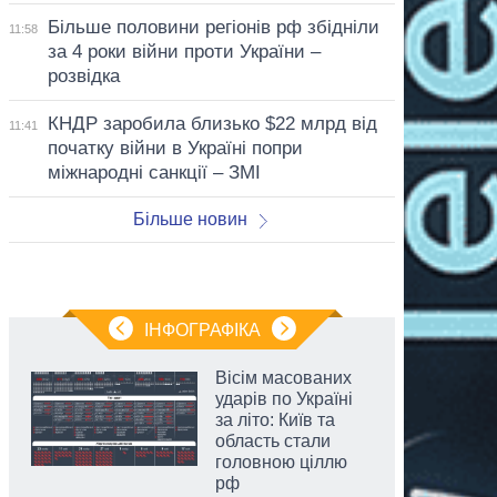
Більше половини регіонів рф збідніли
11:58
за 4 роки війни проти України –
розвідка
КНДР заробила близько $22 млрд від
11:41
початку війни в Україні попри
міжнародні санкції – ЗМІ
Більше новин
ІНФОГРАФІКА
Вісім масованих
ударів по Україні
за літо: Київ та
область стали
головною ціллю
рф