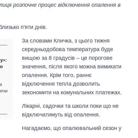
лиця розпочне процес відключення опалення в
лизько п'яти днів.
За словами Кличка, з цього тижня
середньодобова температура буде
вищою за 8 градусів – це порогове
у»:
значення, після якого можна вимикати
то
опалення. Крім того, раннє
відключення тепла дозволить
а
уючи
зекономити на комунальних платежах.
Як змінився
Лікарні, садочки та школи поки що не
бюджет
відключатимуть від опалення.
Міністерства
оборони за 13
Нагадаємо, що опалювальний сезон у
років війни з
росією