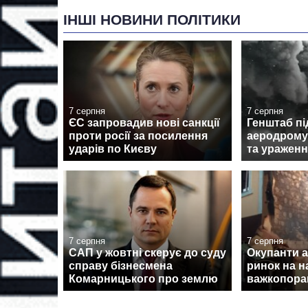
ІНШІ НОВИНИ ПОЛІТИКИ
7 серпня
7 серпня
ЄС запровадив нові санкції
Генштаб пі
проти росії за посилення
аеродрому
ударів по Києву
та ураженн
7 серпня
7 серпня
САП у жовтні скерує до суду
Окупанти 
справу бізнесмена
ринок на н
Комарницького про землю
важкопора