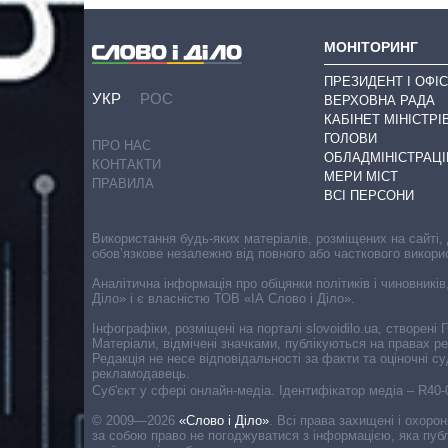
МОНІТОРИНГ
ПРЕЗИДЕНТ І ОФІС
УКР
РОС
ВЕРХОВНА РАДА
КАБІНЕТ МІНІСТРІ
ГОЛОВИ
ПРО НАС
ОБЛАДМІНІСТРАЦІ
КОНТАКТИ
МЕРИ МІСТ
ПРАВИЛА
ВСІ ПЕРСОНИ
Використання будь-яких матеріалів, розміщених на сайті,
обов’язкове незалежно від повного або часткового викори
Аналітична інформація про обіцянки політиків і чиновників
Діло» і є власністю ТОВ «ІА Слово і Діло».
Інфографіки, розміщені на порталі slovoidilo.ua, створен
Матеріали, відмічені значками, публікуються на правах р
Редакція не несе відповідальності за факти та оціночні 
рекламодавець.
Cуб'єкт у сфері онлайн-медіа. Ідентифікатор медіа – R40
© 2009—2026
«Слово і Діло»
.
Всі права захищені і охоро
за собою право не погоджуватися з інформацією, яка публ