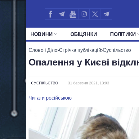
НОВИНИ
ОБIЦЯНКИ
ПОЛIТИКИ
УСІ ПОЛІТИКИ
ПРЕЗИДЕНТ І ОФ
Слово і Діло
›
Стрічка публікацій
›
Суспільство
Опалення у Києві відкл
СУСПІЛЬСТВО
31 березня 2021, 13:03
Читати російською