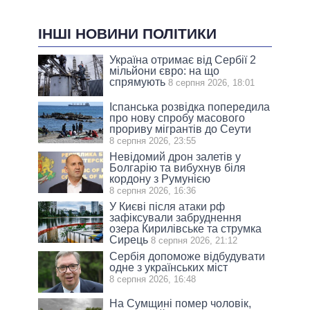
ІНШІ НОВИНИ ПОЛІТИКИ
Україна отримає від Сербії 2
мільйони євро: на що
спрямують
8 серпня 2026, 18:01
Іспанська розвідка попередила
про нову спробу масового
прориву мігрантів до Сеути
8 серпня 2026, 23:55
Невідомий дрон залетів у
Болгарію та вибухнув біля
кордону з Румунією
8 серпня 2026, 16:36
У Києві після атаки рф
зафіксували забруднення
озера Кирилівське та струмка
Сирець
8 серпня 2026, 21:12
Сербія допоможе відбудувати
одне з українських міст
8 серпня 2026, 16:48
На Сумщині помер чоловік,