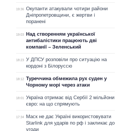
Окупанти атакували чотири райони
19:36
Дніпропетровщини, є жертви і
поранені
Над створенням української
19:03
антибалістики працюють дві
компанії – Зеленський
У ДПСУ розповіли про ситуацію на
18:23
кордоні з Білоруссю
Туреччина обмежила рух суден у
18:12
Чорному морі через атаки
Україна отримає від Сербії 2 мільйони
18:01
євро: на що спрямують
Маск не дає Україні використовувати
17:34
Starlink для ударів по рф і закликає до
угоди