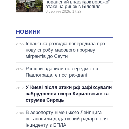
поранений внаслідок ворожої
атаки на ринок в Білопіллі
8 серпня 2026, 17:27
НОВИНИ
Іспанська розвідка попередила про
23:55
нову спробу масового прориву
мігрантів до Сеути
Росіяни вдарили по середмістю
21:57
Павлограда, є постраждалі
У Києві після атаки рф зафіксували
21:12
забруднення озера Кирилівське та
струмка Сирець
В аеропорту німецького Лейпцига
20:08
встановили додатковий радар після
інциденту з БПЛА