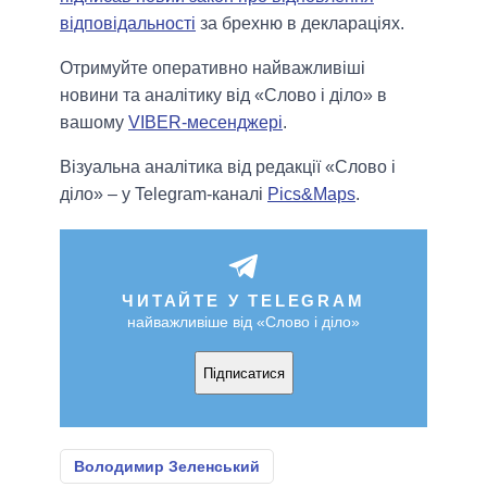
відповідальності
за брехню в деклараціях.
Отримуйте оперативно найважливіші
новини та аналітику від «Слово і діло» в
вашому
VIBER-месенджері
.
Візуальна аналітика від редакції «Слово і
діло» – у Telegram-каналі
Pics&Maps
.
ЧИТАЙТЕ У TELEGRAM
найважливіше від «Слово і діло»
Підписатися
Володимир Зеленський