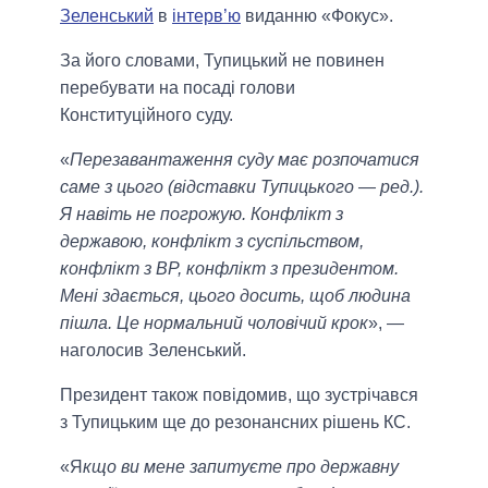
Зеленський
в
інтерв’ю
виданню «Фокус».
За його словами, Тупицький не повинен
перебувати на посаді голови
Конституційного суду.
«
Перезавантаження суду має розпочатися
саме з цього (відставки Тупицького — ред.).
Я навіть не погрожую. Конфлікт з
державою, конфлікт з суспільством,
конфлікт з ВР, конфлікт з президентом.
Мені здається, цього досить, щоб людина
пішла. Це нормальний чоловічий крок
», —
наголосив Зеленський.
Президент також повідомив, що зустрічався
з Тупицьким ще до резонансних рішень КС.
«Я
кщо ви мене запитуєте про державну