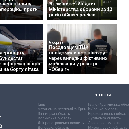
и «спеціальну
Як змінився бюджет
операцію» проти
Міністерства оборони за 13
років війни з росією
6 серпня
Посадовцям ТЦК
 аеропорту
повідомили про підозру
Бундестаг
через випадки фіктивних
в інформацію про
мобілізацій у реєстрі
 на борту літака
«Оберіг»
РЕГІОНИ
Київ
Івано-Франківська обл
Автономна республіка Крим
Київська область
Вінницька область
Кіровоградська област
В
Волинська область
Луганська область
Дніпропетровська область
Львівська область
Й
Донецька область
Миколаївська область