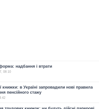
форма: надбання і втрати
, 08:10
ї книжки: в Україні запровадили нові правила
ня пенсійного стажу
4:42
 трудових книжок: чи будуть дійсні паперові