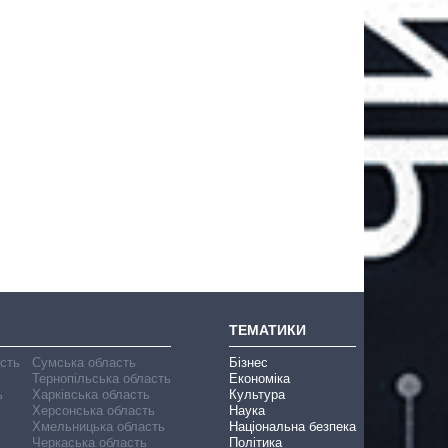
ТЕМАТИКИ
асть
Сумська область
Бізнес
Тернопільська область
Економіка
ь
Харківська область
Культура
Херсонська область
Наука
Хмельницька область
Національна безпека
Черкаська область
Політика