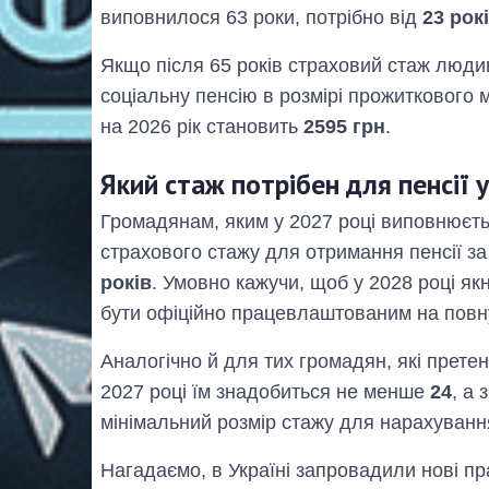
виповнилося 63 роки, потрібно від
23 рок
Якщо після 65 років страховий стаж люд
соціальну пенсію в розмірі прожиткового 
на 2026 рік становить
2595 грн
.
Який стаж потрібен для пенсії
Громадянам, яким у 2027 році виповнюєть
страхового стажу для отримання пенсії за
років
. Умовно кажучи, щоб у 2028 році як
бути офіційно працевлаштованим на повну 
Аналогічно й для тих громадян, які претен
2027 році їм знадобиться не менше
24
, а 
мінімальний розмір стажу для нарахування 
Нагадаємо, в Україні запровадили нові п