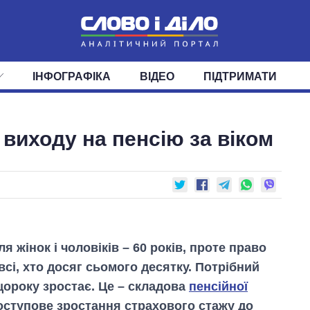
ІНФОГРАФІКА
ВІДЕО
ПІДТРИМАТИ
ІС
СТРІЧКА
ВЕРХОВНА РАДА
ПОДІЇ
СТАТТІ
КАБІНЕТ МІНІСТРІВ
ДУМКИ
ОГЛЯДИ
ГОЛОВИ ОБЛАДМІНІСТРА
ДАЙДЖЕСТИ
 виходу на пенсію за віком
ПОЛІТИКА
ДЕПУТАТИ
ЕКОНОМІКА
КОМІТЕТИ
СУСПІЛЬСТВО
ФРАКЦІЇ
ОКРУГИ
СВІТ
ля жінок і чоловіків – 60 років, проте право
всі, хто досяг сьомого десятку. Потрібний
щороку зростає. Це – складова
пенсійної
поступове зростання страхового стажу до