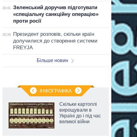
Зеленський доручив підготувати
20:41
«спеціальну санкційну операцію»
проти росії
Президент розповів, скільки країн
20:39
долучилися до створення системи
FREYJA
Більше новин
ІНФОГРАФІКА
Скільки картоплі
вирощували в
Україні до і під час
великої війни