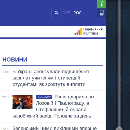
УКР
РОС
Порівняння
політиків
ЦІЙ
МЕРИ МІСТ
ВСІ ПЕРСОНИ
НОВИНИ
В Україні анонсували підвищення
23:45
зарплат учителям і стипендій
студентам: як зростуть виплати
Росія вдарила по
ПІДСУМКИ
22:53
Лозовій і Павлограду, а
Стефанішиній обрали
запобіжний захід. Головне за день
Зеленський цими вихідними вперше
22:32