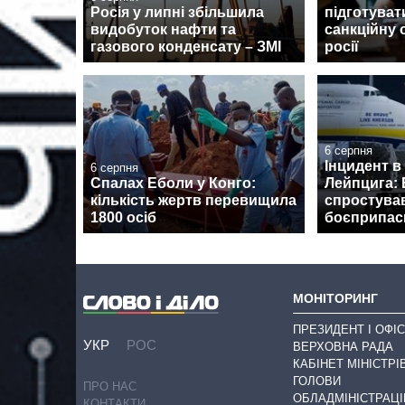
Росія у липні збільшила
підготуват
видобуток нафти та
санкційну 
газового конденсату – ЗМІ
росії
6 серпня
Інцидент в
6 серпня
Спалах Еболи у Конго:
Лейпцига: 
кількість жертв перевищила
спростува
1800 осіб
боєприпаси
МОНІТОРИНГ
ПРЕЗИДЕНТ І ОФІС
УКР
РОС
ВЕРХОВНА РАДА
КАБІНЕТ МІНІСТРІ
ГОЛОВИ
ПРО НАС
ОБЛАДМІНІСТРАЦІ
КОНТАКТИ