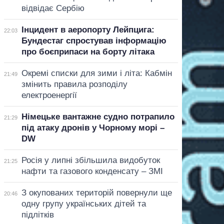
відвідає Сербію
Інцидент в аеропорту Лейпцига:
22:03
Бундестаг спростував інформацію
про боєприпаси на борту літака
Окремі списки для зими і літа: Кабмін
21:49
змінить правила розподілу
електроенергії
Німецьке вантажне судно потрапило
21:29
під атаку дронів у Чорному морі –
DW
Росія у липні збільшила видобуток
21:25
нафти та газового конденсату – ЗМІ
З окупованих територій повернули ще
20:46
одну групу українських дітей та
підлітків