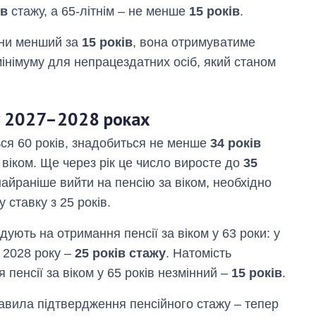
ів
стажу, а 65-літнім – не менше
15 років
.
ини менший за
15 років
, вона отримуватиме
мінімуму для непрацездатних осіб, який станом
 у 2027–2028 роках
ся 60 років, знадобиться не менше
34 років
 віком. Ще через рік це число виросте до
35
найраніше вийти на пенсію за віком, необхідно
ставку з 25 років.
дують на отримання пенсії за віком у 63 роки: у
з 2028 року –
25 років стажу
. Натомість
пенсії за віком у 65 років незмінний –
15 років
.
равила підтвердження пенсійного стажу – тепер