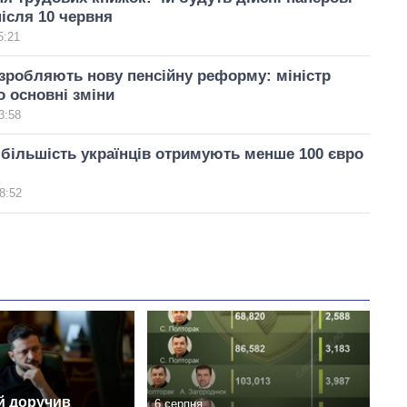
ісля 10 червня
5:21
озробляють нову пенсійну реформу: міністр
о основні зміни
3:58
: більшість українців отримують менше 100 євро
8:52
й доручив
6 серпня