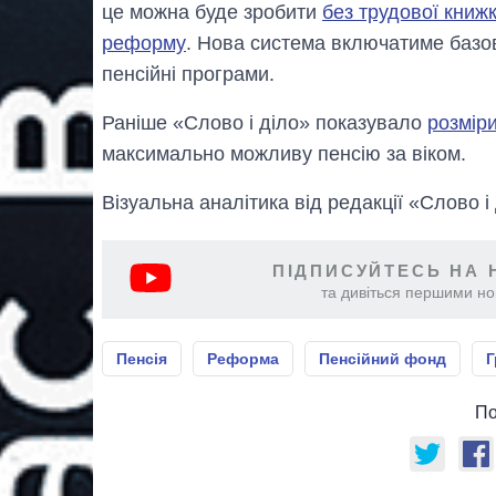
це можна буде зробити
без трудової книж
реформу
. Нова система включатиме базов
пенсійні програми.
Раніше «Слово і діло» показувало
розміри
максимально можливу пенсію за віком.
Візуальна аналітика від редакції «Слово і
ПІДПИСУЙТЕСЬ НА 
та дивіться першими нов
Пенсія
Реформа
Пенсійний фонд
Г
По