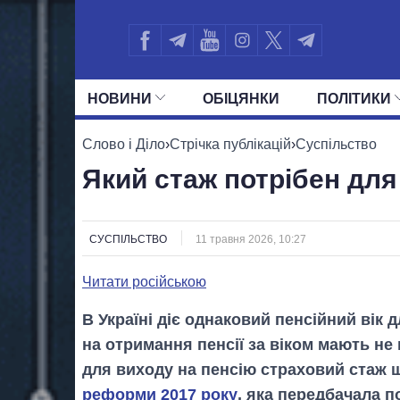
НОВИНИ
ОБIЦЯНКИ
ПОЛIТИКИ
УСІ ПОЛІТИКИ
ПРЕЗИДЕНТ І ОФ
Слово і Діло
›
Стрічка публікацій
›
Суспільство
Який стаж потрібен для
СУСПІЛЬСТВО
11 травня 2026, 10:27
Читати російською
В Україні діє однаковий пенсійний вік д
на отримання пенсії за віком мають не 
для виходу на пенсію страховий стаж 
реформи 2017 року
, яка передбачала 