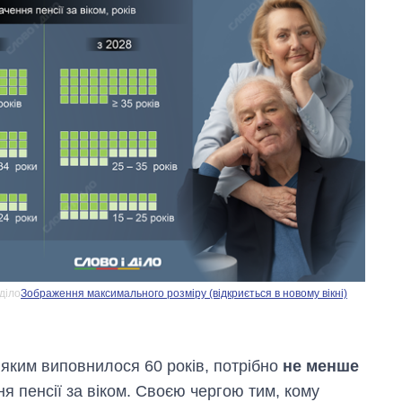
діло
Зображення максимального розміру (відкриється в новому вікні)
Економіка ШІ-
гігантів: скільки
коштують і
заробляють
, яким виповнилося 60 років, потрібно
не менше
OpenAI та
я пенсії за віком. Своєю чергою тим, кому
Anthropic