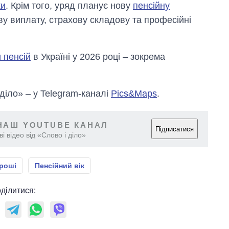
ки
. Крім того, уряд планує нову
пенсійну
у виплату, страхову складову та професійні
 пенсій
в Україні у 2026 році – зокрема
 діло» – у Telegram-каналі
Pics&Maps
.
НАШ YOUTUBE КАНАЛ
Підписатися
і відео від «Слово і діло»
роші
Пенсійний вік
ділитися: