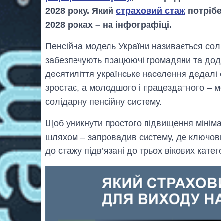
2028 року. Який
страховий стаж
потрібе
2028 роках – на інфографіці.
Пенсійна модель України називається сол
забезпечують працюючі громадяни та додат
десятиліття українське населення дедалі 
зростає, а молодшого і працездатного – 
солідарну пенсійну систему.
Щоб уникнути простого підвищення мінімал
шляхом – запровадив систему, де ключови
до стажу підв’язані до трьох вікових катего