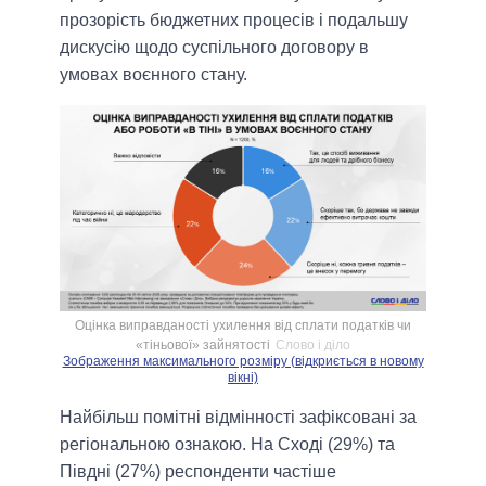
прозорість бюджетних процесів і подальшу
дискусію щодо суспільного договору в
умовах воєнного стану.
Оцінка виправданості ухилення від сплати податків чи
«тіньової» зайнятості
Слово і діло
Зображення максимального розміру (відкриється в новому
вікні)
Найбільш помітні відмінності зафіксовані за
регіональною ознакою. На Сході (29%) та
Півдні (27%) респонденти частіше