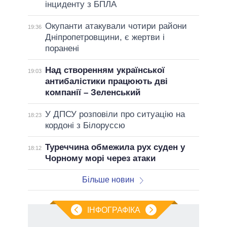
інциденту з БПЛА
Окупанти атакували чотири райони
19:36
Дніпропетровщини, є жертви і
поранені
Над створенням української
19:03
антибалістики працюють дві
компанії – Зеленський
У ДПСУ розповіли про ситуацію на
18:23
кордоні з Білоруссю
Туреччина обмежила рух суден у
18:12
Чорному морі через атаки
Більше новин
ІНФОГРАФІКА