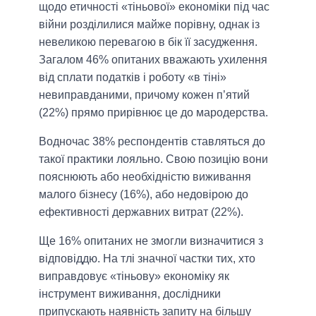
щодо етичності «тіньової» економіки під час
війни розділилися майже порівну, однак із
невеликою перевагою в бік її засудження.
Загалом 46% опитаних вважають ухилення
від сплати податків і роботу «в тіні»
невиправданими, причому кожен п’ятий
(22%) прямо прирівнює це до мародерства.
Водночас 38% респондентів ставляться до
такої практики лояльно. Свою позицію вони
пояснюють або необхідністю виживання
малого бізнесу (16%), або недовірою до
ефективності державних витрат (22%).
Ще 16% опитаних не змогли визначитися з
відповіддю. На тлі значної частки тих, хто
виправдовує «тіньову» економіку як
інструмент виживання, дослідники
припускають наявність запиту на більшу