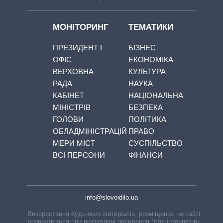
МОНІТОРИНГ
ТЕМАТИКИ
ПРЕЗИДЕНТ І
БІЗНЕС
ОФІС
ЕКОНОМІКА
ВЕРХОВНА
КУЛЬТУРА
РАДА
НАУКА
КАБІНЕТ
НАЦІОНАЛЬНА
МІНІСТРІВ
БЕЗПЕКА
ГОЛОВИ
ПОЛІТИКА
ОБЛАДМІНІСТРАЦІЙ
ПРАВО
МЕРИ МІСТ
СУСПІЛЬСТВО
ВСІ ПЕРСОНИ
ФІНАНСИ
info@slovoidilo.ua
Використання будь-яких матеріалів, розміщених на сайті,
дозволяється при вказуванні посилання (для інтернет-видань