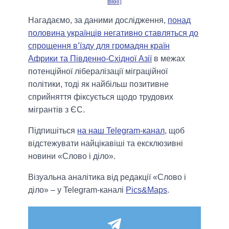
вікні)
Нагадаємо, за даними дослідження,
понад
половина українців негативно ставляться до
спрощення в’їзду для громадян країн
Африки та Південно-Східної Азії
в межах
потенційної лібералізації міграційної
політики, тоді як найбільш позитивне
сприйняття фіксується щодо трудових
мігрантів з ЄС.
Підпишіться
на наш Telegram-канал
, щоб
відстежувати найцікавіші та ексклюзивні
новини «Слово і діло».
Візуальна аналітика від редакції «Слово і
діло» – у Telegram-каналі
Pics&Maps
.