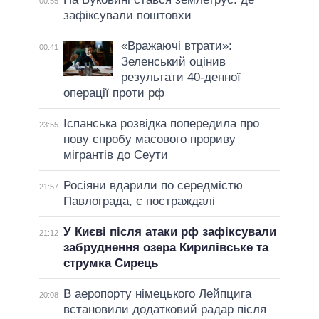
00:55
зафіксували поштовхи
«Вражаючі втрати»:
00:41
Зеленський оцінив
результати 40-денної
операції проти рф
Іспанська розвідка попередила про
23:55
нову спробу масового прориву
мігрантів до Сеути
Росіяни вдарили по середмістю
21:57
Павлограда, є постраждалі
У Києві після атаки рф зафіксували
21:12
забруднення озера Кирилівське та
струмка Сирець
В аеропорту німецького Лейпцига
20:08
встановили додатковий радар після