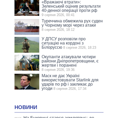
«Вражаючі втрати»:
Зеленський оцінив результати
40-денної операції проти рф
9 серпня 2026, 00:41
Туреччина обмежила рух суден
у Чорному морі через атаки
8 серпня 2026, 18:12
У ДПСУ розповіли про
ситуацію на кордоні з
Білоруссю
8 серпня 2026, 18:23
Окупанти атакували чотири
райони Дніпропетровщини, є
жертви і поранені
8 серпня 2026, 19:36
Маск не дає Україні
використовувати Starlink для
ударів по рф і закликає до
угоди
8 серпня 2026, 17:34
НОВИНИ
На Буковині стався землетрус: де