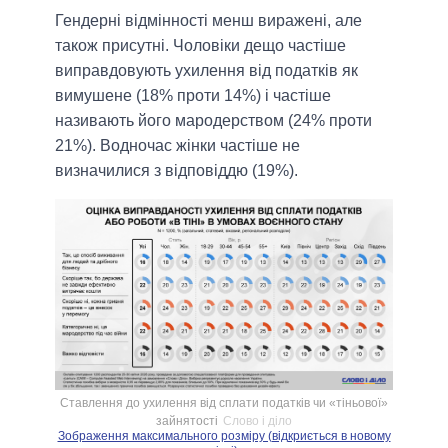
Гендерні відмінності менш виражені, але
також присутні. Чоловіки дещо частіше
виправдовують ухилення від податків як
вимушене (18% проти 14%) і частіше
називають його мародерством (24% проти
21%). Водночас жінки частіше не
визначилися з відповіддю (19%).
Ставлення до ухилення від сплати податків чи «тіньової»
зайнятості
Слово і діло
Зображення максимального розміру (відкриється в новому