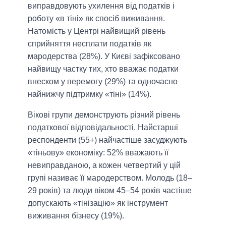
виправдовують ухилення від податків і
роботу «в тіні» як спосіб виживання.
Натомість у Центрі найвищий рівень
сприйняття несплати податків як
мародерства (28%). У Києві зафіксовано
найвищу частку тих, хто вважає податки
внеском у перемогу (29%) та одночасно
найнижчу підтримку «тіні» (14%).
Вікові групи демонструють різний рівень
податкової відповідальності. Найстарші
респонденти (55+) найчастіше засуджують
«тіньову» економіку: 52% вважають її
невиправданою, а кожен четвертий у цій
групі називає її мародерством. Молодь (18–
29 років) та люди віком 45–54 років частіше
допускають «тінізацію» як інструмент
виживання бізнесу (19%).