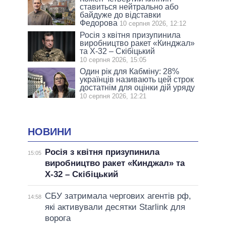
ставиться нейтрально або
байдуже до відставки
Федорова
10 серпня 2026, 12:12
Росія з квітня призупинила
виробництво ракет «Кинджал»
та Х-32 – Скібіцький
10 серпня 2026, 15:05
Один рік для Кабміну: 28%
українців називають цей строк
достатнім для оцінки дій уряду
10 серпня 2026, 12:21
НОВИНИ
Росія з квітня призупинила
15:05
виробництво ракет «Кинджал» та
Х-32 – Скібіцький
СБУ затримала чергових агентів рф,
14:58
які активували десятки Starlink для
ворога