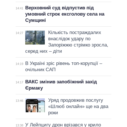
Верховний суд відпустив під
14:41
умовний строк ексголову села на
Сумщині
Кількість постраждалих
14:27
внаслідок удару по
Запоріжжю стрімко зросла,
серед них – діти
В Україні зріс рівень топ-корупції –
14:19
очільник САП
ВАКС змінив запобіжний захід
14:17
Єрмаку
Уряд продовжив послугу
13:46
«Шлюб онлайн» ще на два
роки
У Лейпцигу дрон врізався у крило
13:38