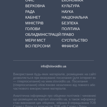
ОФІС
ЕКОНОМІКА
ВЕРХОВНА
КУЛЬТУРА
РАДА
НАУКА
КАБІНЕТ
НАЦІОНАЛЬНА
МІНІСТРІВ
БЕЗПЕКА
ГОЛОВИ
ПОЛІТИКА
ОБЛАДМІНІСТРАЦІЙ
ПРАВО
МЕРИ МІСТ
СУСПІЛЬСТВО
ВСІ ПЕРСОНИ
ФІНАНСИ
info@slovoidilo.ua
Використання будь-яких матеріалів, розміщених на сайті,
дозволяється при вказуванні посилання (для інтернет-видань
— гіперпосилання) на www.slovoidilo.ua. Посилання
(гіперпосилання) обов’язкове незалежно від повного або
часткового використання матеріалів.
Аналітична інформація про обіцянки політиків і чиновників,
що розміщені на порталі slovoidilo.ua, а також інформація про
стан виконання цих обіцянок, зібрана й опрацьована ТОВ «ІА
Слово і Діло» і є власністю ТОВ «ІА Слово і Діло».