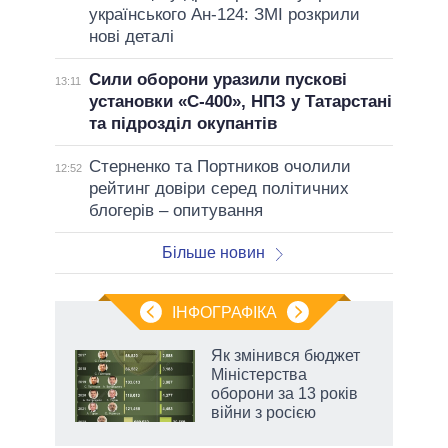
українського Ан-124: ЗМІ розкрили
нові деталі
Сили оборони уразили пускові
13:11
установки «С-400», НПЗ у Татарстані
та підрозділ окупантів
Стерненко та Портников очолили
12:52
рейтинг довіри серед політичних
блогерів – опитування
Більше новин
ІНФОГРАФІКА
 5
Як змінився бюджет
вго
Міністерства
оборони за 13 років
війни з росією