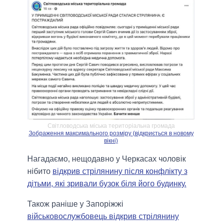
Світловодська міська територіальна громада
Зображення максимального розміру (відкриється в новому
вікні)
Нагадаємо, нещодавно у Черкасах чоловік
нібито
відкрив стрілянину після конфлікту з
дітьми, які зривали бузок біля його будинку.
Також раніше у Запоріжжі
військовослужбовець відкрив стрілянину