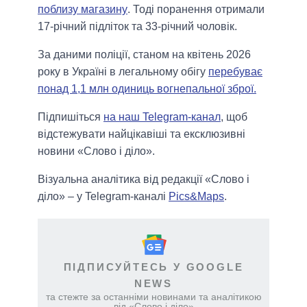
поблизу магазину
. Тоді поранення отримали
17-річний підліток та 33-річний чоловік.
За даними поліції, станом на квітень 2026
року в Україні в легальному обігу
перебуває
понад 1,1 млн одиниць вогнепальної зброї.
Підпишіться
на наш Telegram-канал
, щоб
відстежувати найцікавіші та ексклюзивні
новини «Слово і діло».
Візуальна аналітика від редакції «Слово і
діло» – у Telegram-каналі
Pics&Maps
.
ПІДПИСУЙТЕСЬ У GOOGLE
NEWS
та стежте за останніми новинами та аналітикою
від «Слово і діло»