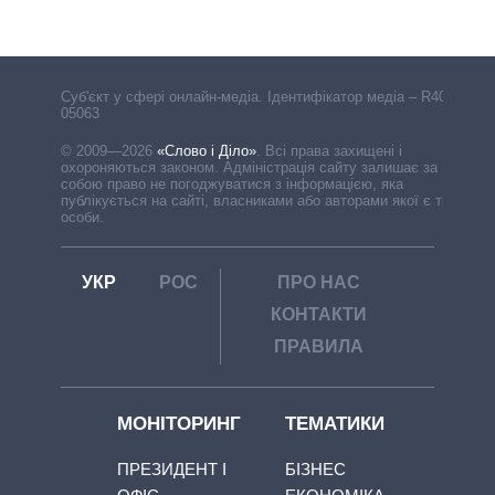
Cуб'єкт у сфері онлайн-медіа. Ідентифікатор медіа – R40-
05063
© 2009—2026
«Слово і Діло»
.
Всі права захищені і
охороняються законом. Адміністрація сайту залишає за
собою право не погоджуватися з інформацією, яка
публікується на сайті, власниками або авторами якої є треті
особи.
УКР
РОС
ПРО НАС
КОНТАКТИ
ПРАВИЛА
МОНІТОРИНГ
ТЕМАТИКИ
ПРЕЗИДЕНТ І
БІЗНЕС