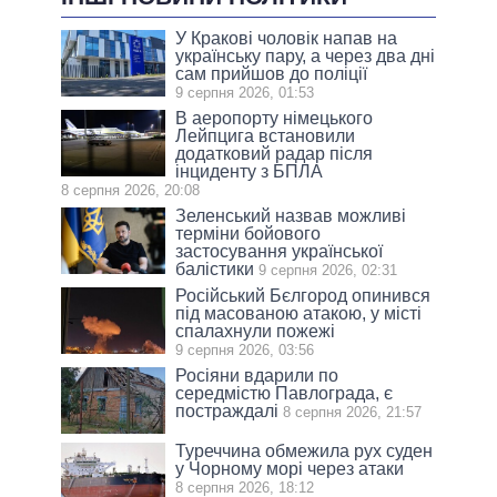
У Кракові чоловік напав на
українську пару, а через два дні
сам прийшов до поліції
9 серпня 2026, 01:53
В аеропорту німецького
Лейпцига встановили
додатковий радар після
інциденту з БПЛА
8 серпня 2026, 20:08
Зеленський назвав можливі
терміни бойового
застосування української
балістики
9 серпня 2026, 02:31
Російський Бєлгород опинився
під масованою атакою, у місті
спалахнули пожежі
9 серпня 2026, 03:56
Росіяни вдарили по
середмістю Павлограда, є
постраждалі
8 серпня 2026, 21:57
Туреччина обмежила рух суден
у Чорному морі через атаки
8 серпня 2026, 18:12