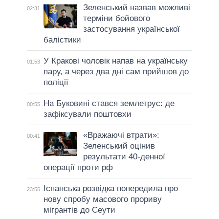
Зеленський назвав можливі
02:31
терміни бойового
застосування української
балістики
У Кракові чоловік напав на українську
01:53
пару, а через два дні сам прийшов до
поліції
На Буковині стався землетрус: де
00:55
зафіксували поштовхи
«Вражаючі втрати»:
00:41
Зеленський оцінив
результати 40-денної
операції проти рф
Іспанська розвідка попередила про
23:55
нову спробу масового прориву
мігрантів до Сеути