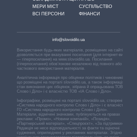
МЕРИ МІСТ
СУСПІЛЬСТВО
ВСІ ПЕРСОНИ
ФІНАНСИ
info@slovoidilo.ua
Використання будь-яких матеріалів, розміщених на сайті,
дозволяється при вказуванні посилання (для інтернет-видань
— гіперпосилання) на www.slovoidilo.ua. Посилання
(гіперпосилання) обов’язкове незалежно від повного або
часткового використання матеріалів.
Аналітична інформація про обіцянки політиків і чиновників,
що розміщені на порталі slovoidilo.ua, а також інформація про
стан виконання цих обіцянок, зібрана й опрацьована ТОВ «ІА
Слово і Діло» і є власністю ТОВ «ІА Слово і Діло».
Інфографіки, розміщені на порталі slovoidilo.ua, створені ГО
«Система народного контролю Слово і Діло» і є власністю
ГО «Система народного контролю Слово і Діло».
Матеріали, відмічені значками, публікуються на правах
реклами: «Промо», «Новини компаній», «Позиція»,
«Партнерський матеріал», «Спецпроєкт», «За підтримки».
Редакція не несе відповідальності за факти та оціночні
судження, оприлюднені у рекламних матеріалах. Згідно з