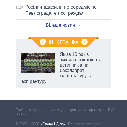
Росіяни вдарили по середмістю
21:57
Павлограда, є постраждалі
Більше новин
ІНФОГРАФІКА
 як
Як за 10 років
и за
змінилася кількість
вступників на
2027-
бакалаврат,
магістратуру та
аспірантуру
Cуб'єкт у сфері онлайн-медіа. Ідентифікатор медіа – R40-
05063
© 2009—2026
«Слово і Діло»
.
Всі права захищені і