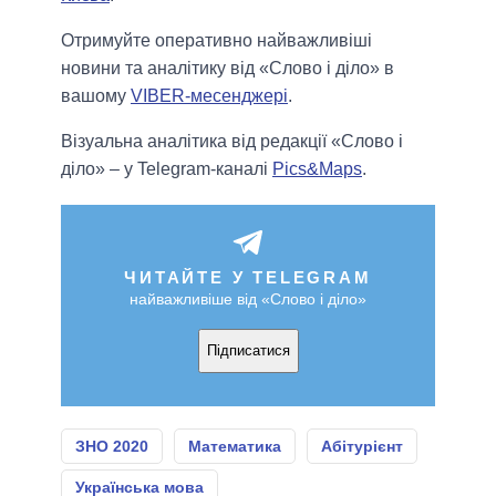
Отримуйте оперативно найважливіші
новини та аналітику від «Слово і діло» в
вашому
VIBER-месенджері
.
Візуальна аналітика від редакції «Слово і
діло» – у Telegram-каналі
Pics&Maps
.
ЧИТАЙТЕ У TELEGRAM
найважливіше від «Слово і діло»
Підписатися
ЗНО 2020
Математика
Абітурієнт
Українська мова