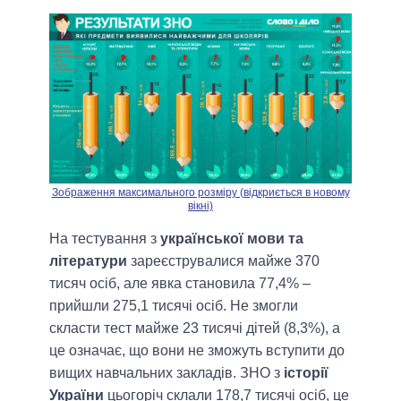
Зображення максимального розміру (відкриється в новому
вікні)
На тестування з
української мови та
літератури
зареєструвалися майже 370
тисяч осіб, але явка становила 77,4% –
прийшли 275,1 тисячі осіб. Не змогли
скласти тест майже 23 тисячі дітей (8,3%), а
це означає, що вони не зможуть вступити до
вищих навчальних закладів. ЗНО з
історії
України
цьогоріч склали 178,7 тисячі осіб, це