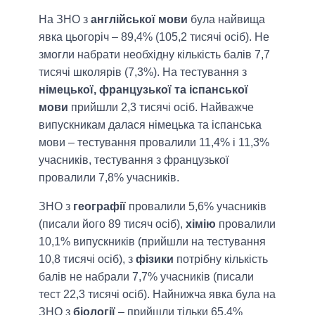
На ЗНО з
англійської мови
була найвища
явка цьогоріч – 89,4% (105,2 тисячі осіб). Не
змогли набрати необхідну кількість балів 7,7
тисячі школярів (7,3%). На тестування з
німецької, французької та іспанської
мови
прийшли 2,3 тисячі осіб. Найважче
випускникам далася німецька та іспанська
мови – тестування провалили 11,4% і 11,3%
учасників, тестування з французької
провалили 7,8% учасників.
ЗНО з
географії
провалили 5,6% учасників
(писали його 89 тисяч осіб),
хімію
провалили
10,1% випускників (прийшли на тестування
10,8 тисячі осіб), з
фізики
потрібну кількість
балів не набрали 7,7% учасників (писали
тест 22,3 тисячі осіб). Найнижча явка була на
ЗНО з
біології
– прийшли тільки 65,4%