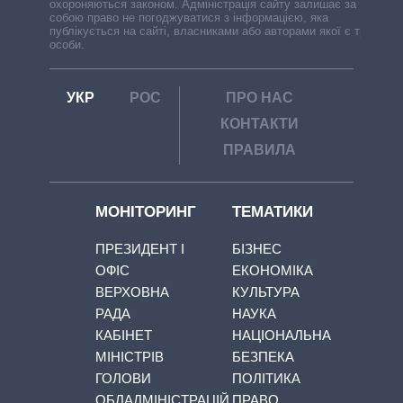
охороняються законом. Адміністрація сайту залишає за
собою право не погоджуватися з інформацією, яка
публікується на сайті, власниками або авторами якої є треті
особи.
УКР
РОС
ПРО НАС
КОНТАКТИ
ПРАВИЛА
МОНІТОРИНГ
ТЕМАТИКИ
ПРЕЗИДЕНТ І
БІЗНЕС
ОФІС
ЕКОНОМІКА
ВЕРХОВНА
КУЛЬТУРА
РАДА
НАУКА
КАБІНЕТ
НАЦІОНАЛЬНА
МІНІСТРІВ
БЕЗПЕКА
ГОЛОВИ
ПОЛІТИКА
ОБЛАДМІНІСТРАЦІЙ
ПРАВО