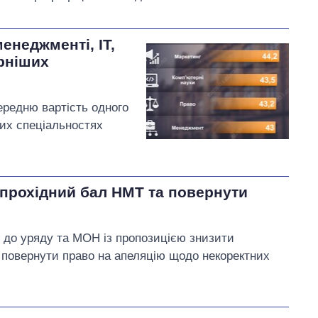
енеджменті, ІТ,
ярніших
середню вартість одного
их спеціальностях
прохідний бал НМТ та повернути
до уряду та МОН із пропозицією знизити
і повернути право на апеляцію щодо некоректних