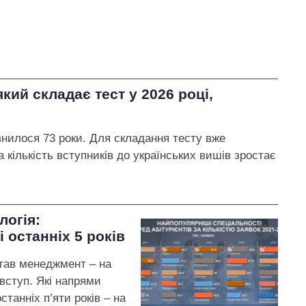
ий складає тест у 2026 році,
илося 73 роки. Для складання тесту вже
 кількість вступників до українських вишів зростає
логія:
 останніх 5 років
тав менеджмент – на
вступ. Які напрями
станніх п’яти років – на