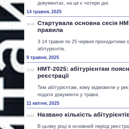
документах, на це є чотири дні.
14 травня, 2025
Стартувала основна сесія НМ
18:45
правила
З 14 травня по 25 червня проходитиме 
абітурієнтів.
9 травня, 2025
НМТ-2025: абітурієнтам поясн
13:10
реєстрації
Тим абітурієнтам, кому відмовили у ре
подати документи у травні.
11 квітня, 2025
Названо кількість абітурієнті
14:57
В цьому році в основний період реєстра