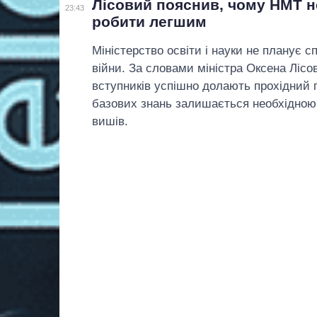
Лісовий пояснив, чому НМТ 
23:43
робити легшим
Міністерство освіти і науки не планує 
війни. За словами міністра Оксена Лісо
вступників успішно долають прохідний по
базових знань залишається необхідною
вишів.