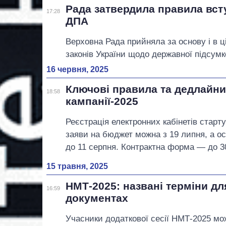
Рада затвердила правила всту
17:28
ДПА
Верховна Рада прийняла за основу і в ц
законів України щодо державної підсумко
16 червня, 2025
Ключові правила та дедлайни
18:58
кампанії-2025
Реєстрація електронних кабінетів старт
заяви на бюджет можна з 19 липня, а о
до 11 серпня. Контрактна форма — до 30
15 травня, 2025
НМТ-2025: названі терміни д
16:59
документах
Учасники додаткової сесії НМТ-2025 мо