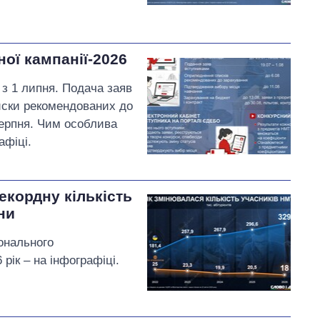
ної кампанії-2026
 з 1 липня. Подача заяв
писки рекомендованих до
серпня. Чим особлива
афіці.
екордну кількість
ни
іонального
рік – на інфографіці.