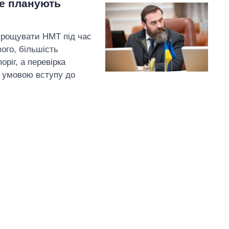
не планують
спрощувати НМТ під час
вого, більшість
ріг, а перевірка
 умовою вступу до