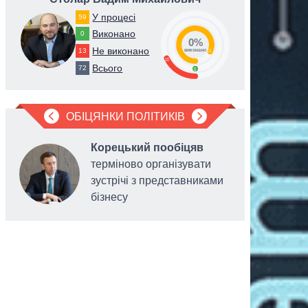
У процесі
59
Виконано
0
0%
Не виконано
13
82
виконано
18
Всього
72
0
ОБІЦЯНКИ ПОЛІТИКІВ
Корецький пообіцяв
терміново організувати
зустрічі з представниками
бізнесу