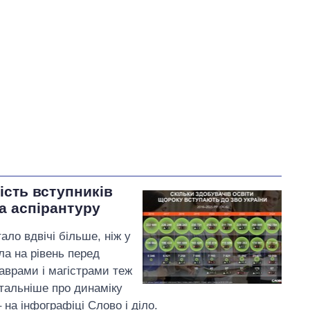
У процесі
10
33
66
Виконано
539
66%
Не виконано
270
виконано
1
Всього
819
Яценко пообіцяв
, що
найближчим часом подасть
позовну заяву до суду
кість вступників
щодо підвищення тарифів
та аспірантуру
на воду в Умані
ало вдвічі більше, ніж у
ла на рівень перед
аврами і магістрами теж
етальніше про динаміку
– на інфографіці Слово і діло.