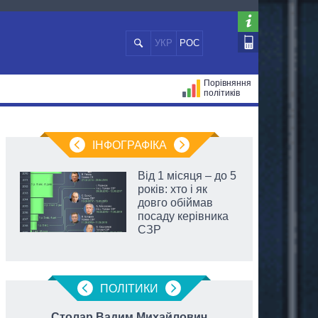
УКР
РОС
Порівняння
політиків
ЦІЙ
МЕРИ МІСТ
ВСІ ПЕРСОНИ
ІНФОГРАФІКА
Від 1 місяця – до 5
років: хто і як
довго обіймав
посаду керівника
СЗР
ПОЛIТИКИ
Столар Вадим Михайлович
Тище