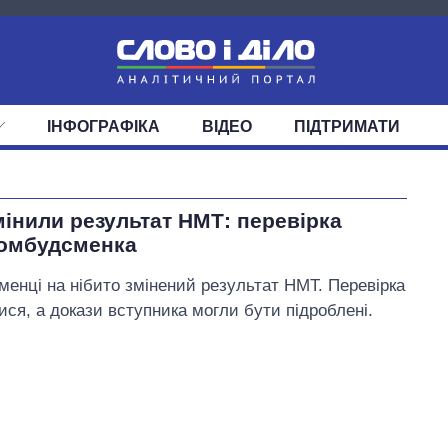
ІНФОГРАФІКА
ВІДЕО
ПІДТРИМАТИ
ІС
СТРІЧКА
ВЕРХОВНА РАДА
ПОДІЇ
СТАТТІ
КАБІНЕТ МІНІСТРІВ
ДУМКИ
ОГЛЯДИ
ГОЛОВИ ОБЛАДМІНІСТРА
ДАЙДЖЕСТИ
мінили результат НМТ: перевірка
ПОЛІТИКА
ДЕПУТАТИ
ЕКОНОМІКА
КОМІТЕТИ
СУСПІЛЬСТВО
ФРАКЦІЇ
ОКРУГИ
СВІТ
 омбудсменка
Як за 10 років
змінилася кількість
менці на нібито змінений результат НМТ. Перевірка
вступників на
бакалаврат,
я, а докази вступника могли бути підроблені.
магістратуру та
аспірантуру
Шмигаль Денис Анатолійович