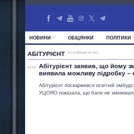
1660
НОВИНИ
ОБIЦЯНКИ
ПОЛIТИКИ
УСІ ПОЛІТИКИ
ПРЕЗИДЕНТ І ОФ
АБІТУРІЄНТ
всі публікації по тегу
Абітурієнт заявив, що йому з
04:59
виявила можливу підробку –
Абітурієнт поскаржився освітній омбудс
УЦОЯО показала, що бали не змінювалис