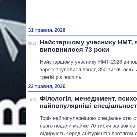
31 травня, 2026
Найстаршому учаснику НМТ, як
00:59
виповнилося 73 роки
Найстаршому учаснику НМТ-2026 виповн
зареєструвалися понад 350 тисяч осіб, а
третій рік поспіль.
22 травня, 2026
Філологія, менеджмент, психо
18:17
найпопулярніші спеціальності
Торік найпопулярнішою спеціальністю с
нього подали майже 70 тисяч заявок на 
лідирують серед абітурієнтів протягом о