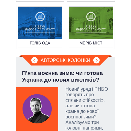
РІВЕНЬ
РІВЕНЬ
ВІДПОВІДАЛЬНОСТІ
ВІДПОВІДАЛЬНОСТІ
ГОЛІВ ОДА
МЕРІВ МІСТ
АВТОРСЬКІ КОЛОНКИ
»:
П'ята воєнна зима: чи готова
Ево
Україна до нових викликів?
пер
Дра
Новий уряд і РНБО
говорять про
«плани стійкості»,
емно
але чи готова
ові
країна до нової
воєнної зими?
їні
Аналізуємо три
головні напрями,