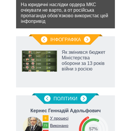
рек
На юридичні наслідки ордера МКС
очікувати не варто, а от російська
и з
Попр
пропаганда обов'язково використає цей
же
до ви
інфопривід
це д
ІНФОГРАФІКА
Як змінився бюджет
 за
Міністерства
асть
оборони за 13 років
війни з росією
ПОЛIТИКИ
Кернес Геннадій Адольфович
У процесі
0
43
57
Виконано
73
57%