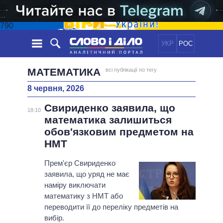
790
УКР
РОС
НОВИНИ
МАТЕМАТИКА
всі публікації по тегу
8 червня, 2026
ОБIЦЯНКИ
СТРІЧКА
ПОЛІТИКА
Свириденко заявила, що
ПОДІЇ
ЕКОНОМІКА
18:10
ПОЛIТИКИ
математика залишиться
СТАТТІ
СУСПІЛЬСТВО
обов'язковим предметом на
ІНФОГРАФІКА
ДУМКИ
СВІТ
УСІ ПОЛІТИКИ
НМТ
ОГЛЯДИ
ПРЕЗИДЕНТ І ОФІС
ВІДЕО
Прем'єр Свириденко
ДАЙДЖЕСТИ
ВЕРХОВНА РАДА
заявила, що уряд не має
ПІДТРИМАТИ
КАБІНЕТ МІНІСТРІВ
наміру виключати
ГОЛОВИ ОБЛАДМІНІСТРАЦІЙ
математику з НМТ або
ПОРІВНЯННЯ ПОЛІТИКІВ
переводити її до переліку предметів на
МЕРИ МІСТ
вибір.