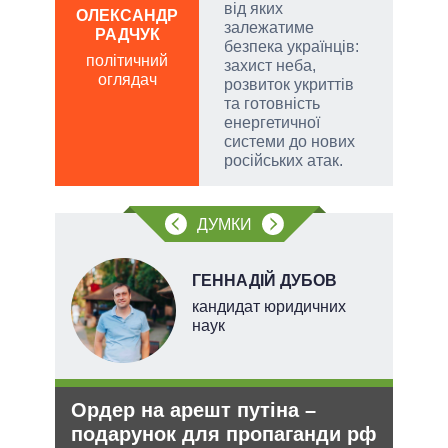
від яких
ОЛЕКСАНДР
залежатиме
РАДЧУК
Д
безпека українців:
ПО
політичний
захист неба,
оглядач
ві
розвиток укриттів
о
та готовність
енергетичної
системи до нових
російських атак.
ДУМКИ
ГЕННАДІЙ ДУБОВ
кандидат юридичних
наук
Ордер на арешт путіна –
Рез
подарунок для пропаганди рф
реж