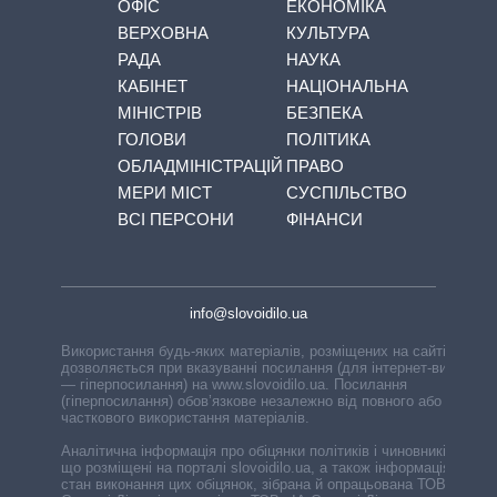
ОФІС
ЕКОНОМІКА
ВЕРХОВНА
КУЛЬТУРА
РАДА
НАУКА
КАБІНЕТ
НАЦІОНАЛЬНА
МІНІСТРІВ
БЕЗПЕКА
ГОЛОВИ
ПОЛІТИКА
ОБЛАДМІНІСТРАЦІЙ
ПРАВО
МЕРИ МІСТ
СУСПІЛЬСТВО
ВСІ ПЕРСОНИ
ФІНАНСИ
info@slovoidilo.ua
Використання будь-яких матеріалів, розміщених на сайті,
дозволяється при вказуванні посилання (для інтернет-видань
— гіперпосилання) на www.slovoidilo.ua. Посилання
(гіперпосилання) обов’язкове незалежно від повного або
часткового використання матеріалів.
Аналітична інформація про обіцянки політиків і чиновників,
що розміщені на порталі slovoidilo.ua, а також інформація про
стан виконання цих обіцянок, зібрана й опрацьована ТОВ «ІА