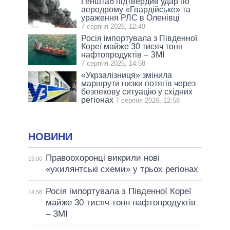
Генштаб підтвердив удар по
аеродрому «Гвардійське» та
ураження РЛС в Оленівці
7 серпня 2026, 12:49
Росія імпортувала з Південної
Кореї майже 30 тисяч тонн
нафтопродуктів – ЗМІ
7 серпня 2026, 14:58
«Укрзалізниця» змінила
маршрути низки потягів через
безпекову ситуацію у східних
регіонах
7 серпня 2026, 12:58
НОВИНИ
Правоохоронці викрили нові
15:00
«ухилянтські схеми» у трьох регіонах
Росія імпортувала з Південної Кореї
14:58
майже 30 тисяч тонн нафтопродуктів
– ЗМІ