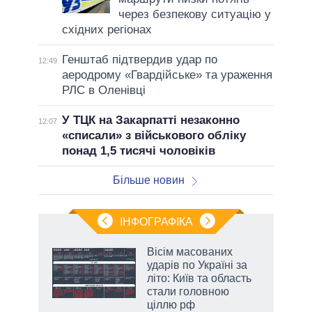
через безпекову ситуацію у
східних регіонах
Генштаб підтвердив удар по
12:49
аеродрому «Гвардійське» та ураження
РЛС в Оленівці
У ТЦК на Закарпатті незаконно
12:07
«списали» з військового обліку
понад 1,5 тисячі чоловіків
Більше новин
ІНФОГРАФІКА
жет
Вісім масованих
ударів по Україні за
ків
літо: Київ та область
стали головною
ціллю рф