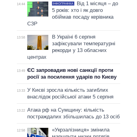
Від 1 місяця – до
ІНФОГРАФІКА
14:44
5 років: хто і як довго
обіймав посаду керівника
СЗР
В Україні 6 серпня
13:58
зафіксували температурні
рекорди у 13 обласних
центрах
ЄС запровадив нові санкції проти
13:49
росії за посилення ударів по Києву
У Києві зросла кількість загиблих
13:33
внаслідок російської атаки 5 серпня
Атака рф на Сумщину: кількість
13:22
постраждалих збільшилась до 13 осіб
«Укрзалізниця» змінила
12:58
маршрути низки потягів