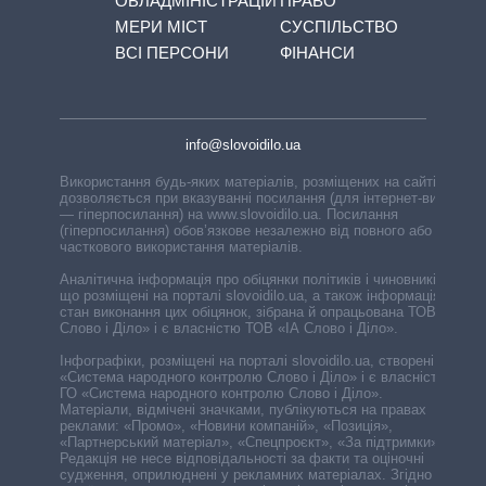
ОБЛАДМІНІСТРАЦІЙ
ПРАВО
МЕРИ МІСТ
СУСПІЛЬСТВО
ВСІ ПЕРСОНИ
ФІНАНСИ
info@slovoidilo.ua
Використання будь-яких матеріалів, розміщених на сайті,
дозволяється при вказуванні посилання (для інтернет-видань
— гіперпосилання) на www.slovoidilo.ua. Посилання
(гіперпосилання) обов’язкове незалежно від повного або
часткового використання матеріалів.
Аналітична інформація про обіцянки політиків і чиновників,
що розміщені на порталі slovoidilo.ua, а також інформація про
стан виконання цих обіцянок, зібрана й опрацьована ТОВ «ІА
Слово і Діло» і є власністю ТОВ «ІА Слово і Діло».
Інфографіки, розміщені на порталі slovoidilo.ua, створені ГО
«Система народного контролю Слово і Діло» і є власністю
ГО «Система народного контролю Слово і Діло».
Матеріали, відмічені значками, публікуються на правах
реклами: «Промо», «Новини компаній», «Позиція»,
«Партнерський матеріал», «Спецпроєкт», «За підтримки».
Редакція не несе відповідальності за факти та оціночні
судження, оприлюднені у рекламних матеріалах. Згідно з