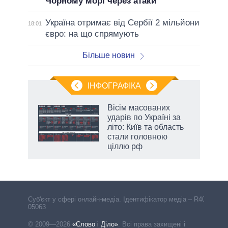
Чорному морі через атаки
Україна отримає від Сербії 2 мільйони
18:01
євро: на що спрямують
Більше новин
ІНФОГРАФІКА
 як
Вісім масованих
и за
ударів по Україні за
літо: Київ та область
2027-
стали головною
ціллю рф
Cуб'єкт у сфері онлайн-медіа. Ідентифікатор медіа – R40-
05063
© 2009—2026
«Слово і Діло»
.
Всі права захищені і