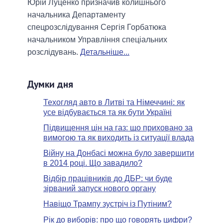
Юрій Луценко призначив колишнього
начальника Департаменту
спецрозслідування Сергія Горбатюка
начальником Управління спеціальних
розслідувань.
Детальніше...
Думки дня
Техогляд авто в Литві та Німеччині: як
усе відбувається та як бути Україні
Підвищення цін на газ: що приховано за
вимогою та як виходить із ситуації влада
Війну на Донбасі можна було завершити
в 2014 році. Що завадило?
Відбір працівників до ДБР: чи буде
зірваний запуск нового органу
Навіщо Трампу зустріч із Путіним?
Рік до виборів: про що говорять цифри?