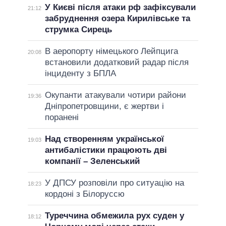
У Києві після атаки рф зафіксували
21:12
забруднення озера Кирилівське та
струмка Сирець
В аеропорту німецького Лейпцига
20:08
встановили додатковий радар після
інциденту з БПЛА
Окупанти атакували чотири райони
19:36
Дніпропетровщини, є жертви і
поранені
Над створенням української
19:03
антибалістики працюють дві
компанії – Зеленський
У ДПСУ розповіли про ситуацію на
18:23
кордоні з Білоруссю
Туреччина обмежила рух суден у
18:12