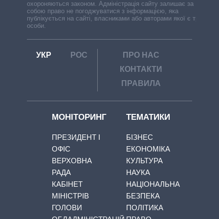
охороняються законом. Адміністрація сайту залишає за
собою право не погоджуватися з інформацією, яка
публікується на сайті, власниками або авторами якої є треті
особи.
УКР
РОС
ПРО НАС
КОНТАКТИ
ПРАВИЛА
МОНІТОРИНГ
ТЕМАТИКИ
ПРЕЗИДЕНТ І
БІЗНЕС
ОФІС
ЕКОНОМІКА
ВЕРХОВНА
КУЛЬТУРА
РАДА
НАУКА
КАБІНЕТ
НАЦІОНАЛЬНА
МІНІСТРІВ
БЕЗПЕКА
ГОЛОВИ
ПОЛІТИКА