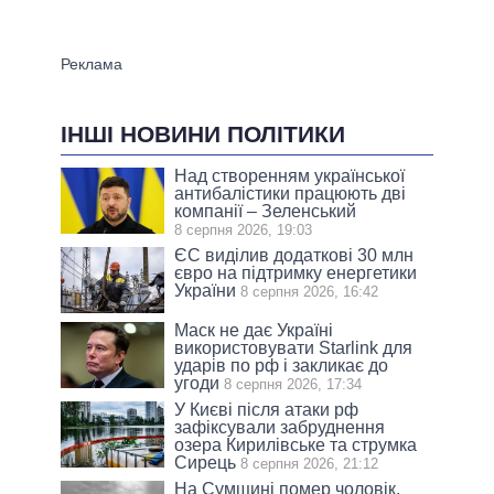
ІНШІ НОВИНИ ПОЛІТИКИ
Над створенням української
антибалістики працюють дві
компанії – Зеленський
8 серпня 2026, 19:03
ЄС виділив додаткові 30 млн
євро на підтримку енергетики
України
8 серпня 2026, 16:42
Маск не дає Україні
використовувати Starlink для
ударів по рф і закликає до
угоди
8 серпня 2026, 17:34
У Києві після атаки рф
зафіксували забруднення
озера Кирилівське та струмка
Сирець
8 серпня 2026, 21:12
На Сумщині помер чоловік,