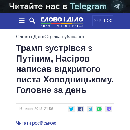
УКР
РОС
НОВИНИ
Слово і Діло
›
Стрічка публікацій
Трамп зустрівся з
ОБIЦЯНКИ
СТРІЧКА
ПОЛІТИКА
Путіним, Насіров
ПОДІЇ
ЕКОНОМІКА
ПОЛIТИКИ
написав відкритого
СТАТТІ
СУСПІЛЬСТВО
ІНФОГРАФІКА
ДУМКИ
СВІТ
УСІ ПОЛІТИКИ
листа Холодницькому.
ОГЛЯДИ
ПРЕЗИДЕНТ І ОФІС
Головне за день
ВІДЕО
ДАЙДЖЕСТИ
ВЕРХОВНА РАДА
ПІДТРИМАТИ
КАБІНЕТ МІНІСТРІВ
ГОЛОВИ ОБЛАДМІНІСТРАЦІЙ
16 липня 2018, 21:56
ПОРІВНЯННЯ ПОЛІТИКІВ
МЕРИ МІСТ
Читати російською
ВСІ ПЕРСОНИ