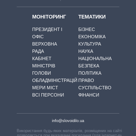
МОНІТОРИНГ
ТЕМАТИКИ
ПРЕЗИДЕНТ І
БІЗНЕС
ОФІС
ЕКОНОМІКА
ВЕРХОВНА
КУЛЬТУРА
РАДА
НАУКА
КАБІНЕТ
НАЦІОНАЛЬНА
МІНІСТРІВ
БЕЗПЕКА
ГОЛОВИ
ПОЛІТИКА
ОБЛАДМІНІСТРАЦІЙ
ПРАВО
МЕРИ МІСТ
СУСПІЛЬСТВО
ВСІ ПЕРСОНИ
ФІНАНСИ
info@slovoidilo.ua
Використання будь-яких матеріалів, розміщених на сайті,
дозволяється при вказуванні посилання (для інтернет-видань