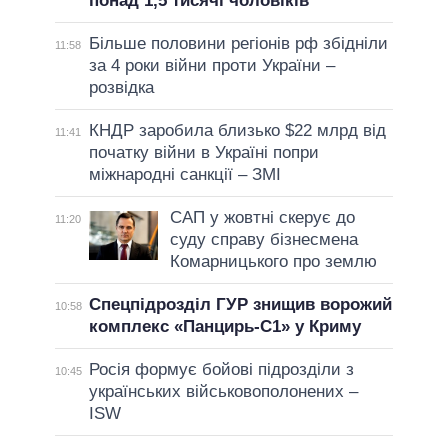
понад 1,5 тисячі чоловіків
Більше половини регіонів рф збідніли
11:58
за 4 роки війни проти України –
розвідка
КНДР заробила близько $22 млрд від
11:41
початку війни в Україні попри
міжнародні санкції – ЗМІ
САП у жовтні скерує до
11:20
суду справу бізнесмена
Комарницького про землю
Спецпідрозділ ГУР знищив ворожий
10:58
комплекс «Панцирь-С1» у Криму
Росія формує бойові підрозділи з
10:45
українських військовополонених –
ISW