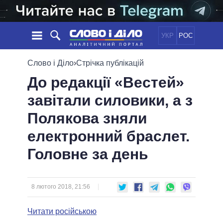
УКР
РОС
НОВИНИ
Слово і Діло
›
Стрічка публікацій
До редакції «Вестей»
ОБIЦЯНКИ
СТРІЧКА
ПОЛІТИКА
завітали силовики, а з
ПОДІЇ
ЕКОНОМІКА
ПОЛIТИКИ
Полякова зняли
СТАТТІ
СУСПІЛЬСТВО
ІНФОГРАФІКА
ДУМКИ
СВІТ
УСІ ПОЛІТИКИ
електронний браслет.
ОГЛЯДИ
ПРЕЗИДЕНТ І ОФІС
Головне за день
ВІДЕО
ДАЙДЖЕСТИ
ВЕРХОВНА РАДА
ПІДТРИМАТИ
КАБІНЕТ МІНІСТРІВ
ГОЛОВИ ОБЛАДМІНІСТРАЦІЙ
8 лютого 2018, 21:56
ПОРІВНЯННЯ ПОЛІТИКІВ
МЕРИ МІСТ
Читати російською
ВСІ ПЕРСОНИ