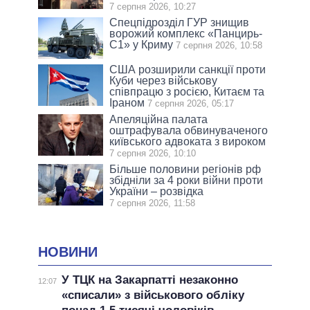
7 серпня 2026, 10:27
Спецпідрозділ ГУР знищив
ворожий комплекс «Панцирь-
С1» у Криму
7 серпня 2026, 10:58
США розширили санкції проти
Куби через військову
співпрацю з росією, Китаєм та
Іраном
7 серпня 2026, 05:17
Апеляційна палата
оштрафувала обвинуваченого
київського адвоката з вироком
7 серпня 2026, 10:10
Більше половини регіонів рф
збідніли за 4 роки війни проти
України – розвідка
7 серпня 2026, 11:58
НОВИНИ
У ТЦК на Закарпатті незаконно
12:07
«списали» з військового обліку