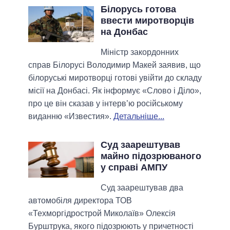
Білорусь готова
ввести миротворців
на Донбас
Міністр закордонних
справ Білорусі Володимир Макей заявив, що
білоруські миротворці готові увійти до складу
місії на Донбасі. Як інформує «Слово і Діло»,
про це він сказав у інтерв’ю російському
виданню «Известия».
Детальніше...
Суд заарештував
майно підозрюваного
у справі АМПУ
Суд заарештував два
автомобіля директора ТОВ
«Техморгідрострой Миколаїв» Олексія
Бурштрука, якого підозрюють у причетності