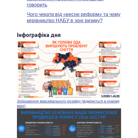
говорить
Чого чекати від «весни реформ» та чому
керівництво НАБУ в зоні ризику?
Інфографіка дня
Зображення максимального розміру (відкриється в новому
вікні)