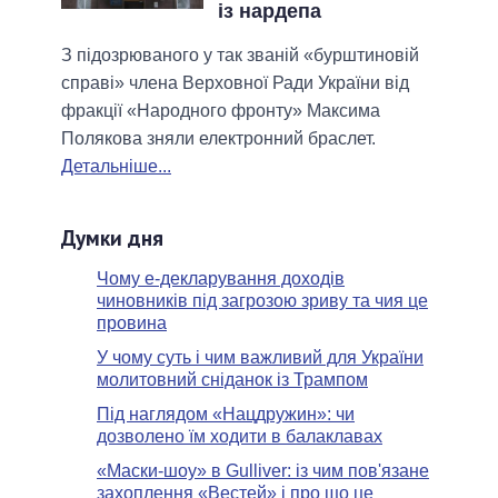
із нардепа
З підозрюваного у так званій «бурштиновій
справі» члена Верховної Ради України від
фракції «Народного фронту» Максима
Полякова зняли електронний браслет.
Детальніше...
Думки дня
Чому е-декларування доходів
чиновників під загрозою зриву та чия це
провина
У чому суть і чим важливий для України
молитовний сніданок із Трампом
Під наглядом «Нацдружин»: чи
дозволено їм ходити в балаклавах
«Маски-шоу» в Gulliver: із чим пов'язане
захоплення «Вестей» і про що це