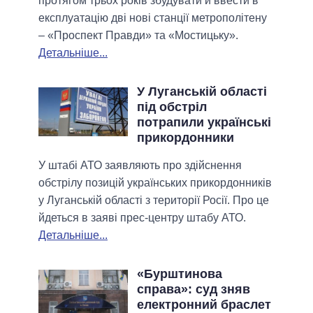
протягом трьох років збудувати й ввести в
експлуатацію дві нові станції метрополітену
– «Проспект Правди» та «Мостицьку».
Детальніше...
У Луганській області
під обстріл
потрапили українські
прикордонники
У штабі АТО заявляють про здійснення
обстрілу позицій українських прикордонників
у Луганській області з території Росії. Про це
йдеться в заяві прес-центру штабу АТО.
Детальніше...
«Бурштинова
справа»: суд зняв
електронний браслет