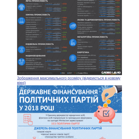
Зображення максимального розміру (відкриється в новому
вікні)