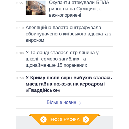
Окупанти атакували БПЛА
10:27
ринок на на Сумщині, є
важкопоранені
Апеляційна палата оштрафувала
10:10
обвинуваченого київського адвоката з
вироком
У Таїланді сталася стрілянина у
10:08
школі, семеро загиблих та
щонайменше 15 поранених
У Криму після серії вибухів сталась
09:58
масштабна пожежа на аеродромі
«Гвардійське»
Більше новин
ІНФОГРАФІКА