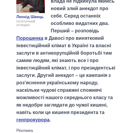
влада не підкинула якийсь
новий злий анекдот про
себе. Серед останніх
Леонід Швець
політичний
особливо видатних два.
оглядач
Перший – розповідь
Порошенка
в Давосі про винятковий
інвестиційний клімат в Україні та власні
заслуги в антикорупційній боротьбі тим
самим людям, які знають все і про
інвестиційний клімат, і про президентські
заслуги. Другий анекдот – це кампанія з
роз'яснення українському народу,
наскільки чудові справжні споживчі
можливості нашого середнього класу та
як недобре заглядати до чужої кишені,
навіть коли це кишеня президента та
генпрокурора
.