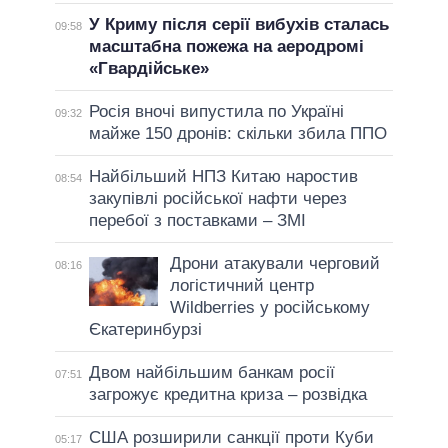
У Криму після серії вибухів сталась
09:58
масштабна пожежа на аеродромі
«Гвардійське»
Росія вночі випустила по Україні
09:32
майже 150 дронів: скільки збила ППО
Найбільший НПЗ Китаю наростив
08:54
закупівлі російської нафти через
перебої з поставками – ЗМІ
Дрони атакували черговий
08:16
логістичний центр
Wildberries у російському
Єкатеринбурзі
Двом найбільшим банкам росії
07:51
загрожує кредитна криза – розвідка
США розширили санкції проти Куби
05:17