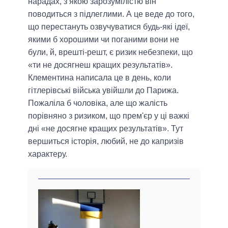
нарадах, з якою зарозумілістю він
поводиться з підлеглими. А це веде до того,
що перестануть озвучуватися будь-які ідеї,
якими б хорошими чи поганими вони не
були, й, врешті-решт, є ризик небезпеки, що
«ти не досягнеш кращих результатів».
Клементина написала це в день, коли
гітлерівські війська увійшли до Парижа.
Пожаліла б чоловіка, але що жалість
порівняно з ризиком, що прем'єр у ці важкі
дні «не досягне кращих результатів». Тут
вершиться історія, любий, не до капризів
характеру.