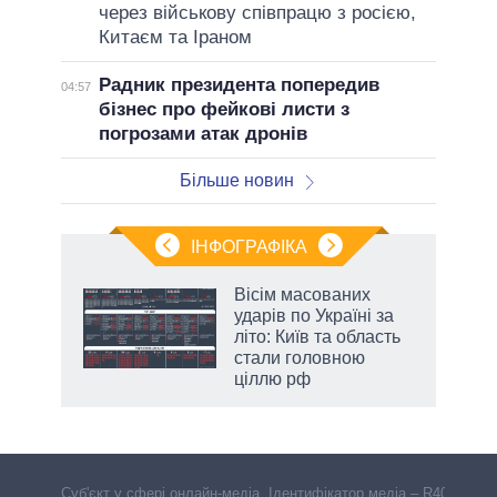
через військову співпрацю з росією,
Китаєм та Іраном
Радник президента попередив
04:57
бізнес про фейкові листи з
погрозами атак дронів
Більше новин
ІНФОГРАФІКА
нтів:
Вісім масованих
 і
ударів по Україні за
nAI
літо: Київ та область
стали головною
ціллю рф
Cуб'єкт у сфері онлайн-медіа. Ідентифікатор медіа – R40-