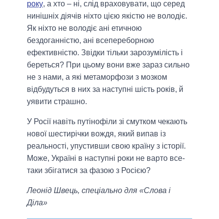
року
, а хто – ні, слід враховувати, що серед
нинішніх діячів ніхто цією якістю не володіє.
Як ніхто не володіє ані етичною
бездоганністю, ані всепереборною
ефективністю. Звідки тільки зарозумілість і
береться? При цьому вони вже зараз сильно
не з нами, а які метаморфози з мозком
відбудуться в них за наступні шість років, й
уявити страшно.
У Росії навіть путінофіли зі смутком чекають
нової шестирічки вождя, який випав із
реальності, упустивши свою країну з історії.
Може, Україні в наступні роки не варто все-
таки збігатися за фазою з Росією?
Леонід Швець, спеціально для «Слова і
Діла»