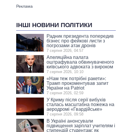
ІНШІ НОВИНИ ПОЛІТИКИ
Радник президента попередив
бізнес про фейкові листи з
погрозами атак дронів
7 серпня 2026, 04:57
Апеляційна палата
оштрафувала обвинуваченого
київського адвоката з вироком
7 серпня 2026, 10:10
«Нам теж потрібні ракети»:
Трамп прокоментував запит
України на Patriot
7 серпня 2026, 02:59
У Криму після серії вибухів
сталась масштабна пожежа на
аеродромі «Гвардійське»
7 серпня 2026, 09:58
В Україні анонсували
підвищення зарплат учителям і
стипендій студентам: як