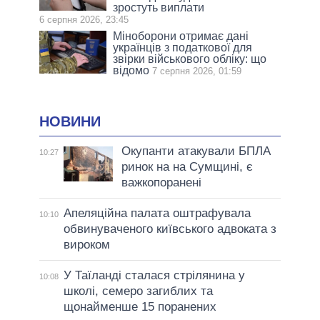
зростуть виплати
6 серпня 2026, 23:45
Міноборони отримає дані
українців з податкової для
звірки військового обліку: що
відомо
7 серпня 2026, 01:59
НОВИНИ
Окупанти атакували БПЛА
10:27
ринок на на Сумщині, є
важкопоранені
Апеляційна палата оштрафувала
10:10
обвинуваченого київського адвоката з
вироком
У Таїланді сталася стрілянина у
10:08
школі, семеро загиблих та
щонайменше 15 поранених