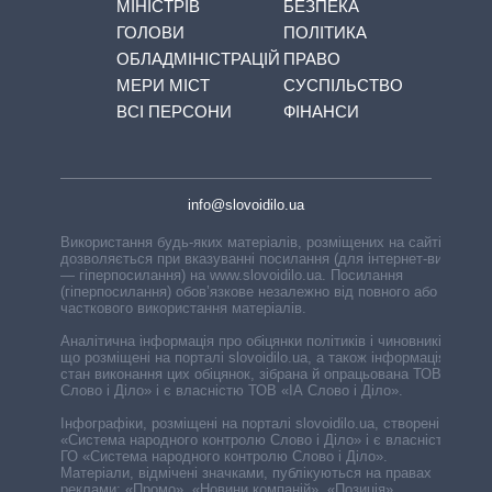
МІНІСТРІВ
БЕЗПЕКА
ГОЛОВИ
ПОЛІТИКА
ОБЛАДМІНІСТРАЦІЙ
ПРАВО
МЕРИ МІСТ
СУСПІЛЬСТВО
ВСІ ПЕРСОНИ
ФІНАНСИ
info@slovoidilo.ua
Використання будь-яких матеріалів, розміщених на сайті,
дозволяється при вказуванні посилання (для інтернет-видань
— гіперпосилання) на www.slovoidilo.ua. Посилання
(гіперпосилання) обов’язкове незалежно від повного або
часткового використання матеріалів.
Аналітична інформація про обіцянки політиків і чиновників,
що розміщені на порталі slovoidilo.ua, а також інформація про
стан виконання цих обіцянок, зібрана й опрацьована ТОВ «ІА
Слово і Діло» і є власністю ТОВ «ІА Слово і Діло».
Інфографіки, розміщені на порталі slovoidilo.ua, створені ГО
«Система народного контролю Слово і Діло» і є власністю
ГО «Система народного контролю Слово і Діло».
Матеріали, відмічені значками, публікуються на правах
реклами: «Промо», «Новини компаній», «Позиція»,