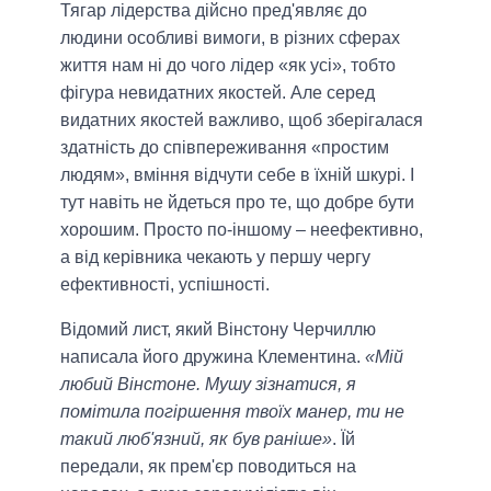
Тягар лідерства дійсно пред'являє до
людини особливі вимоги, в різних сферах
життя нам ні до чого лідер «як усі», тобто
фігура невидатних якостей. Але серед
видатних якостей важливо, щоб зберігалася
здатність до співпереживання «простим
людям», вміння відчути себе в їхній шкурі. І
тут навіть не йдеться про те, що добре бути
хорошим. Просто по-іншому – неефективно,
а від керівника чекають у першу чергу
ефективності, успішності.
Відомий лист, який Вінстону Черчиллю
написала його дружина Клементина.
«Мій
любий Вінстоне. Мушу зізнатися, я
помітила погіршення твоїх манер, ти не
такий люб'язний, як був раніше»
. Їй
передали, як прем'єр поводиться на