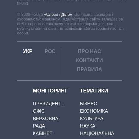
05063
© 2009—2026
«Слово і Діло»
.
Всі права захищені і
охороняються законом. Адміністрація сайту залишає за
собою право не погоджуватися з інформацією, яка
публікується на сайті, власниками або авторами якої є треті
особи.
УКР
РОС
ПРО НАС
КОНТАКТИ
ПРАВИЛА
МОНІТОРИНГ
ТЕМАТИКИ
ПРЕЗИДЕНТ І
БІЗНЕС
ОФІС
ЕКОНОМІКА
ВЕРХОВНА
КУЛЬТУРА
РАДА
НАУКА
КАБІНЕТ
НАЦІОНАЛЬНА