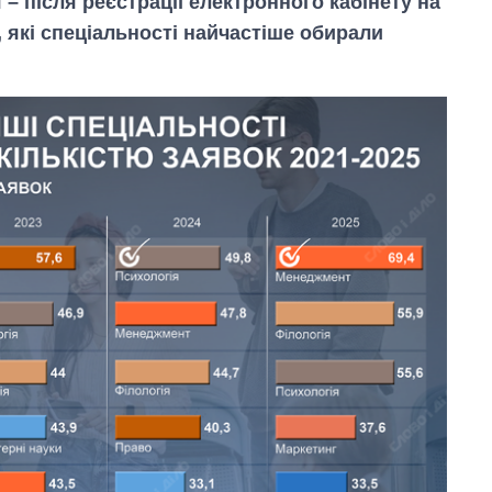
– після реєстрації електронного кабінету на
, які спеціальності найчастіше обирали