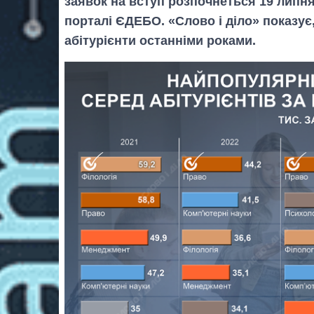
заявок на вступ розпочнеться 19 липня 
порталі ЄДЕБО. «Слово і діло» показує
абітурієнти останніми роками.