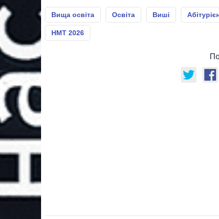
Вища освіта
Освіта
Виші
Абітуріє
НМТ 2026
По