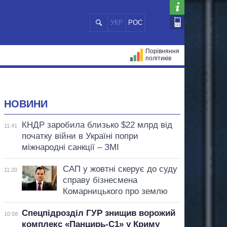
УКР
РОС
Порівняння
політиків
ЦІЙ
МЕРИ МІСТ
ВСІ ПЕРСОНИ
НОВИНИ
КНДР заробила близько $22 млрд від
11:41
початку війни в Україні попри
міжнародні санкції – ЗМІ
САП у жовтні скерує до суду
11:20
справу бізнесмена
Комарницького про землю
Спецпідрозділ ГУР знищив ворожий
10:58
комплекс «Панцирь-С1» у Криму