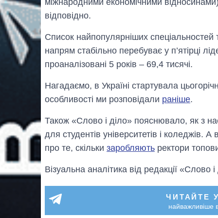
міжнародними економічними відносинами), 
відповідно.
Список найпопулярніших спеціальностей 
напрям стабільно перебуває у п’ятірці ліде
проаналізовані 5 років – 69,4 тисячі.
Нагадаємо, в Україні стартувала цьогорічн
особливості ми розповідали
раніше
.
Також «Слово і діло» пояснювало, як з н
для студентів університетів і коледжів. 
про те, скільки
заробляють
ректори топови
Візуальна аналітика від редакції «Слово і
ЧИТАЙТЕ 
найважливіше в