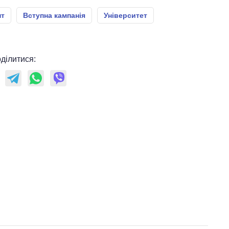
нт
Вступна кампанія
Університет
ділитися: