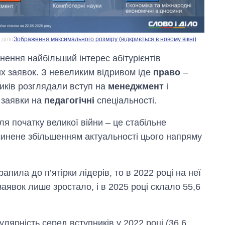
 діло
Зображення максимального розміру (відкриється в новому вікні)
нення найбільший інтерес абітурієнтів
их заявок. З невеликим відривом іде
право
–
ників розглядали вступ на
менеджмент
і
и заявки на
педагогічні
спеціальності.
ля початку великої війни – це стабільне
чинене збільшенням актуальності цього напряму
Як за 10 років
змінилася кількість
вступників на
апила до п’ятірки лідерів, то в 2022 році на неї
бакалаврат,
аявок лише зростало, і в 2025 році склало 55,6
магістратуру та
аспірантуру
улярність серед вступників у 2022 році (36,6