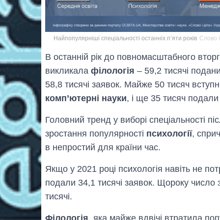
Найпопулярніші спеціальності останніх п’яти років
Слово і
В останній рік до повномасштабного вторг
викликала
філологія
– 59,2 тисячі подан
58,8 тисячі заявок. Майже 50 тисяч вступ
комп’ютерні науки
, і ще 35 тисяч подал
Головний тренд у виборі спеціальності піс
зростання популярності
психології
, спри
в непростий для країни час.
Якщо у 2021 році психологія навіть не потр
подали 34,1 тисячі заявок. Щороку число з
тисячі.
Філологія
, яка майже вдвічі втратила поп