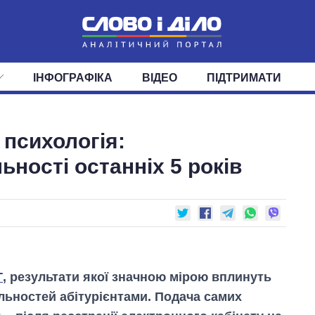
ІНФОГРАФІКА
ВІДЕО
ПІДТРИМАТИ
ІС
СТРІЧКА
ВЕРХОВНА РАДА
ПОДІЇ
СТАТТІ
КАБІНЕТ МІНІСТРІВ
ДУМКИ
ОГЛЯДИ
ГОЛОВИ ОБЛАДМІНІСТРА
ДАЙДЖЕСТИ
 психологія:
ПОЛІТИКА
ДЕПУТАТИ
ЕКОНОМІКА
КОМІТЕТИ
СУСПІЛЬСТВО
ФРАКЦІЇ
ОКРУГИ
СВІТ
ьності останніх 5 років
Т
, результати якої значною мірою вплинуть
альностей абітурієнтами. Подача самих