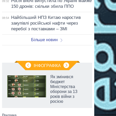
Росія вночі випустила по Україні майже
09:32
150 дронів: скільки збила ППО
Найбільший НПЗ Китаю наростив
08:54
закупівлі російської нафти через
перебої з поставками – ЗМІ
Більше новин
ІНФОГРАФІКА
Як змінився
бюджет
Міністерства
оборони за 13
років війни з
росією