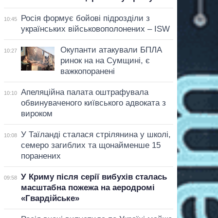
Росія формує бойові підрозділи з
10:45
українських військовополонених – ISW
Окупанти атакували БПЛА
10:27
ринок на на Сумщині, є
важкопоранені
Апеляційна палата оштрафувала
10:10
обвинуваченого київського адвоката з
вироком
У Таїланді сталася стрілянина у школі,
10:08
семеро загиблих та щонайменше 15
поранених
У Криму після серії вибухів сталась
09:58
масштабна пожежа на аеродромі
«Гвардійське»