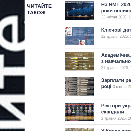
На НМТ-2026
ЧИТАЙТЕ
роки велико
ТАКОЖ
22 квітня 2026, 1
Ключові дат
12 травня 2026, 
Академічна,
з навчально
21 травня 2026, 
Зарплати ре
році
3 квітня 2
Ректори укр
скандали
1 травня 2026, 1
У Київськом