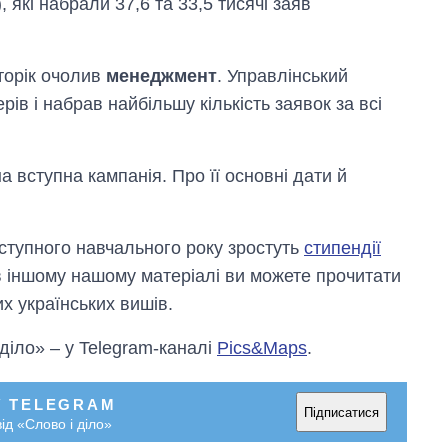
які набрали 37,6 та 33,5 тисячі заяв
торік очолив
менеджмент
. Управлінський
рів і набрав найбільшу кількість заявок за всі
а вступна кампанія. Про її основні дати й
аступного навчального року зростуть
стипендії
А в іншому нашому матеріалі ви можете прочитати
х українських вишів.
 діло» – у Telegram-каналі
Pics&Maps
.
У TELEGRAM
Підписатися
ід «Слово і діло»