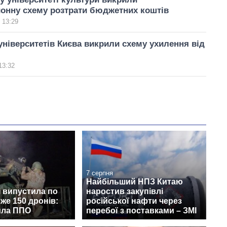
онну схему розтрати бюджетних коштів
 13:29
університетів Києва викрили схему ухилення від
13:32
7 серпня
Найбільший НПЗ Китаю
і випустила по
наростив закупівлі
йже 150 дронів:
російської нафти через
ила ППО
перебої з поставками – ЗМІ