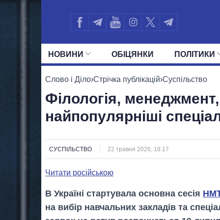
НОВИНИ
ОБIЦЯНКИ
ПОЛIТИКИ
УСІ ПОЛІТИКИ
ПРЕЗИДЕНТ І ОФ
Слово і Діло
›
Стрічка публікацій
›
Суспільство
Філологія, менеджмент,
найпопулярніші спеціал
СУСПІЛЬСТВО
22 травня 2026, 18:17
Читати російською
В Україні стартувала основна сесія
НМ
на вибір навчальних закладів та спеці