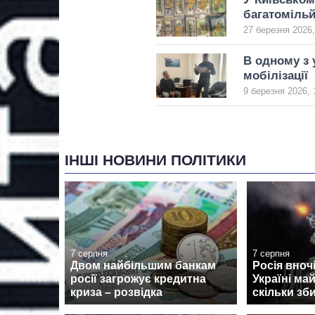
багатомільй
27 березня 2026,
В одному з 
мобілізації
9 березня 2026, 
ІНШІ НОВИНИ ПОЛІТИКИ
7 серпня
7 серпня
Двом найбільшим банкам
Росія вноч
росії загрожує кредитна
Україні ма
криза – розвідка
скільки зб