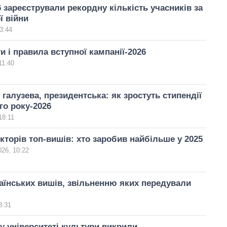
 зареєстрували рекордну кількість учасників за
ї війни
3:44
и і правила вступної кампанії-2026
11:40
 галузева, президентська: як зростуть стипендії
го року-2026
18:11
кторів топ-вишів: хто заробив найбільше у 2025
026, 10:22
аїнських вишів, звільненню яких передували
8:31
у університеті культури викрили