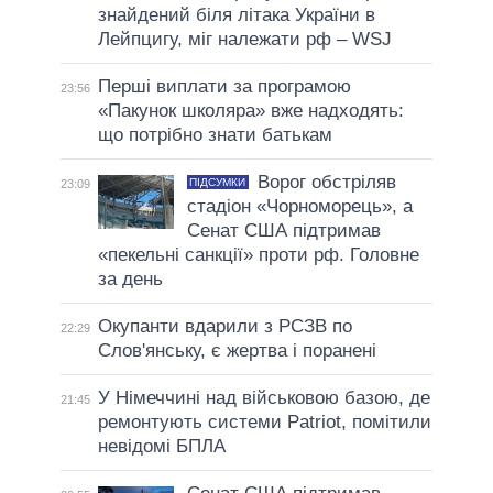
знайдений біля літака України в
Лейпцигу, міг належати рф – WSJ
Перші виплати за програмою
23:56
«Пакунок школяра» вже надходять:
що потрібно знати батькам
Ворог обстріляв
ПІДСУМКИ
23:09
стадіон «Чорноморець», а
Сенат США підтримав
«пекельні санкції» проти рф. Головне
за день
Окупанти вдарили з РСЗВ по
22:29
Слов'янську, є жертва і поранені
У Німеччині над військовою базою, де
21:45
ремонтують системи Patriot, помітили
невідомі БПЛА