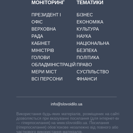
МОНІТОРИНГ
ТЕМАТИКИ
ПРЕЗИДЕНТ І
БІЗНЕС
ОФІС
ЕКОНОМІКА
ВЕРХОВНА
КУЛЬТУРА
РАДА
НАУКА
КАБІНЕТ
НАЦІОНАЛЬНА
МІНІСТРІВ
БЕЗПЕКА
ГОЛОВИ
ПОЛІТИКА
ОБЛАДМІНІСТРАЦІЙ
ПРАВО
МЕРИ МІСТ
СУСПІЛЬСТВО
ВСІ ПЕРСОНИ
ФІНАНСИ
info@slovoidilo.ua
Використання будь-яких матеріалів, розміщених на сайті,
дозволяється при вказуванні посилання (для інтернет-видань
— гіперпосилання) на www.slovoidilo.ua. Посилання
(гіперпосилання) обов’язкове незалежно від повного або
часткового використання матеріалів.