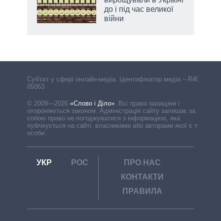
до і під час великої
війни
Cуб'єкт у сфері онлайн-медіа. Ідентифікатор медіа – R40-
05063
© 2009—2026
«Слово і Діло»
.
Всі права захищені і
охороняються законом. Адміністрація сайту залишає за
собою право не погоджуватися з інформацією, яка
публікується на сайті, власниками або авторами якої є треті
особи.
УКР
РОС
ПРО НАС
КОНТАКТИ
ПРАВИЛА