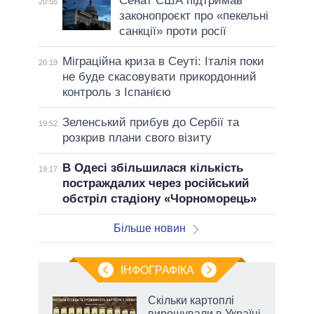
Сенат США підтримав
20:55
законопроєкт про «пекельні
санкції» проти росії
Міграційна криза в Сеуті: Італія поки
20:19
не буде скасовувати прикордонний
контроль з Іспанією
Зеленський прибув до Сербії та
19:52
розкрив плани свого візиту
В Одесі збільшилася кількість
19:17
постраждалих через російський
обстріл стадіону «Чорноморець»
Більше новин
ІНФОГРАФІКА
 5
Скільки картоплі
вго
вирощували в Україні