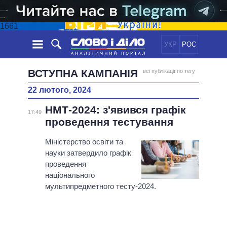
1661
УКР
РОС
НОВИНИ
ВСТУПНА КАМПАНІЯ
всі публікації по тегу
22 лютого, 2024
ОБIЦЯНКИ
СТРІЧКА
ПОЛІТИКА
НМТ-2024: з'явився графік
ПОДІЇ
ЕКОНОМІКА
17:49
ПОЛIТИКИ
проведення тестування
СТАТТІ
СУСПІЛЬСТВО
ІНФОГРАФІКА
ДУМКИ
СВІТ
УСІ ПОЛІТИКИ
Міністерство освіти та
науки затвердило графік
ОГЛЯДИ
ПРЕЗИДЕНТ І ОФІС
ВІДЕО
проведення
ДАЙДЖЕСТИ
ВЕРХОВНА РАДА
національного
ПІДТРИМАТИ
КАБІНЕТ МІНІСТРІВ
мультипредметного тесту-2024.
ГОЛОВИ ОБЛАДМІНІСТРАЦІЙ
ПОРІВНЯННЯ ПОЛІТИКІВ
МЕРИ МІСТ