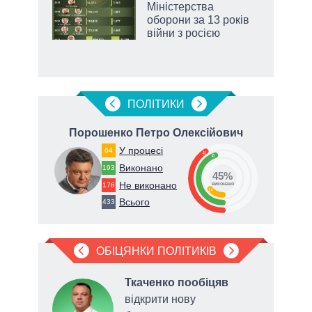
 за
Міністерства
асть
оборони за 13 років
війни з росією
аспі
ПОЛIТИКИ
вна
Порошенко Петро Олексійович
У процесі
64
41
45
Виконано
193
45%
Не виконано
176
виконано
14
Всього
433
ОБІЦЯНКИ ПОЛІТИКІВ
в
Ткаченко пообіцяв
ати
відкрити нову