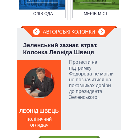
ГОЛІВ ОДА
МЕРІВ МІСТ
АВТОРСЬКІ КОЛОНКИ
.
Зеленський зазнає втрат.
Пол
Колонка Леоніда Швеця
чи 
вла
Протести на
підтримку
Федорова не могли
и, а
не позначитися на
и
показниках довіри
 рф.
до президента
ла
Зеленського.
римку
лі
ЛЕОНІД ШВЕЦЬ
Д
політичний
ПО
оглядач
ві
о