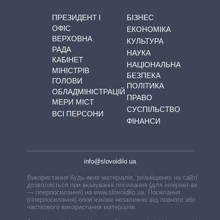
ПРЕЗИДЕНТ І
БІЗНЕС
ОФІС
ЕКОНОМІКА
ВЕРХОВНА
КУЛЬТУРА
РАДА
НАУКА
КАБІНЕТ
НАЦІОНАЛЬНА
МІНІСТРІВ
БЕЗПЕКА
ГОЛОВИ
ПОЛІТИКА
ОБЛАДМІНІСТРАЦІЙ
ПРАВО
МЕРИ МІСТ
СУСПІЛЬСТВО
ВСІ ПЕРСОНИ
ФІНАНСИ
info@slovoidilo.ua
Використання будь-яких матеріалів, розміщених на сайті,
дозволяється при вказуванні посилання (для інтернет-видань
— гіперпосилання) на www.slovoidilo.ua. Посилання
(гіперпосилання) обов’язкове незалежно від повного або
часткового використання матеріалів.