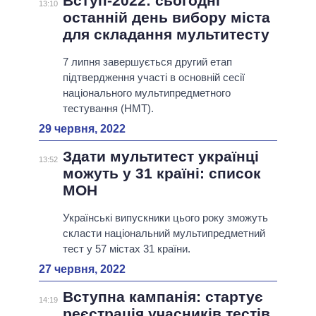
Вступ-2022: сьогодні
13:10
останній день вибору міста
для складання мультитесту
7 липня завершується другий етап
підтвердження участі в основній сесії
національного мультипредметного
тестування (НМТ).
29 червня, 2022
Здати мультитест українці
13:52
можуть у 31 країні: список
МОН
Українські випускники цього року зможуть
скласти національний мультипредметний
тест у 57 містах 31 країни.
27 червня, 2022
Вступна кампанія: стартує
14:19
реєстрація учасників тестів