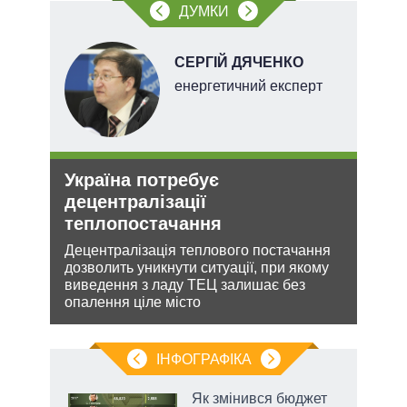
ДУМКИ
НОВ
СЕРГІЙ ДЯЧЕНКО
енергетичний експерт
Україна потребує
Ане
децентралізації
зав
теплопостачання
НА
кова
Децентралізація теплового постачання
Може
ру –
дозволить уникнути ситуації, при якому
анек
виведення з ладу ТЕЦ залишає без
стат
опалення ціле місто
спро
ІНФОГРАФІКА
Як змінився бюджет