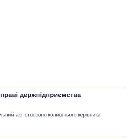
У процесі
0
65
Виконано
35
11
35%
Не виконано
20
виконано
0
Всього
31
Зеленський запевнив
,
що найближчим часом
уряд запровадить
портфельні гарантії для
справі держпідприємства
підтримки аграріїв
ьний акт стосовно колишнього керівника