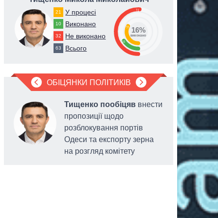
51
У процесі
21
Виконано
10
33
16%
Не виконано
32
виконано
16
Всього
63
ОБІЦЯНКИ ПОЛІТИКІВ
Тищенко пообіцяв
внести
пропозиції щодо
розблокування портів
Одеси та експорту зерна
на розгляд комітету