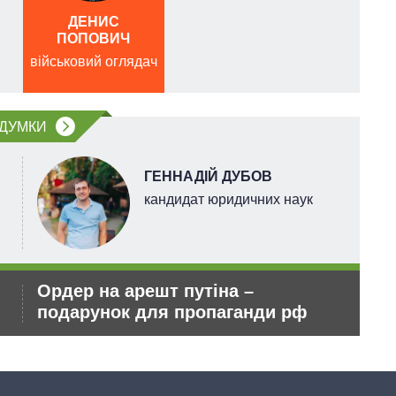
ДЕНИС
ПОПОВИЧ
військовий оглядач
війс
ДУМКИ
ГЕННАДІЙ ДУБОВ
кандидат юридичних наук
Ордер на арешт путіна –
Ро
подарунок для пропаганди рф
зм