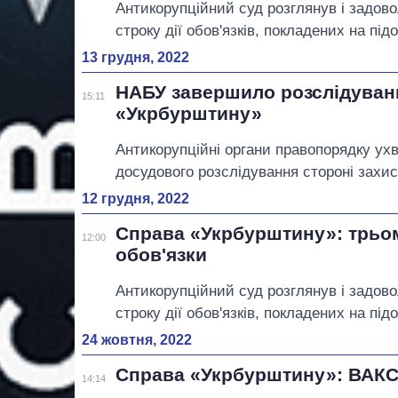
Антикорупційний суд розглянув і задов
строку дії обов'язків, покладених на пі
13 грудня, 2022
НАБУ завершило розслідуван
15:11
«Укрбурштину»
Антикорупційні органи правопорядку ухв
досудового розслідування стороні захис
12 грудня, 2022
Справа «Укрбурштину»: трь
12:00
обов'язки
Антикорупційний суд розглянув і задов
строку дії обов'язків, покладених на під
24 жовтня, 2022
Справа «Укрбурштину»: ВАКС 
14:14