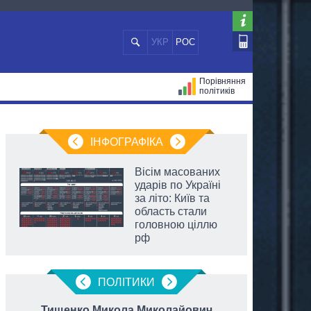
УКР
РОС
Порівняння
політиків
ЦІЙ
МЕРИ МІСТ
ВСІ ПЕРСОНИ
ІНФОГРАФІКА
Вісім масованих
ударів по Україні
за літо: Київ та
область стали
головною ціллю
рф
ПОЛIТИКИ
Тищенко Микола Миколайович
Крик