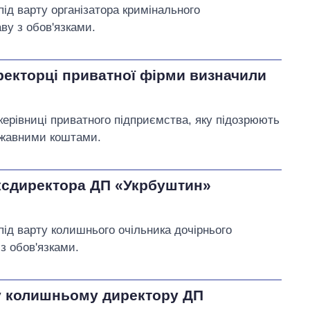
ід варту організатора кримінального
ву з обов'язками.
екторці приватної фірми визначили
керівниці приватного підприємства, яку підозрюють
ержавними коштами.
ексдиректора ДП «Укрбуштин»
під варту колишнього очільника дочірнього
з обов'язками.
у колишньому директору ДП