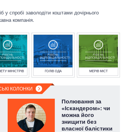
іб у спробі заволодіти коштами дочірнього
авна компанія.
РІВЕНЬ
РІВЕНЬ
РІВЕНЬ
ДПОВІДАЛЬНОСТІ
ВІДПОВІДАЛЬНОСТІ
ВІДПОВІДАЛЬНОСТІ
НЕТУ МІНІСТРІВ
ГОЛІВ ОДА
МЕРІВ МІСТ
СЬКІ КОЛОНКИ
Полювання за
«Іскандером»: чи
можна його
знищити без
власної балістики