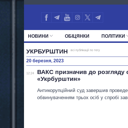
4471
НОВИНИ
ОБIЦЯНКИ
ПОЛIТИКИ
УСІ ПОЛІТИКИ
ПРЕЗИДЕНТ І ОФ
УКРБУРШТИН
всі публікації по тегу
20 березня, 2023
ВАКС призначив до розгляду
12:24
«Укрбурштин»
Антикорупційний суд завершив проведенн
обвинуваченням трьох осіб у спробі за