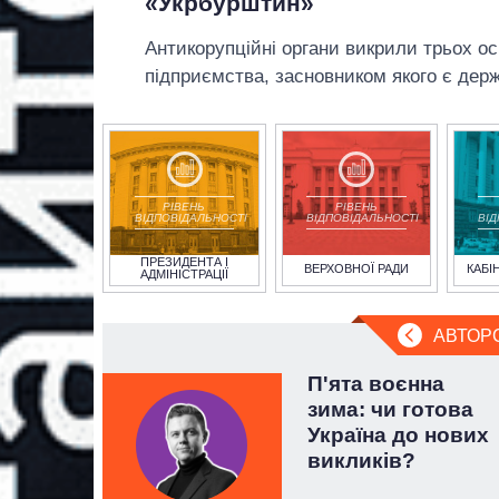
«Укрбурштин»
Антикорупційні органи викрили трьох ос
підприємства, засновником якого є держ
РІВЕНЬ
РІВЕНЬ
ВІДПОВІДАЛЬНОСТІ
ВІДПОВІДАЛЬНОСТІ
ВІ
ПРЕЗИДЕНТА І
ВЕРХОВНОЇ РАДИ
КАБІ
АДМІНІСТРАЦІЇ
АВТОР
а не
П'ята воєнна
 перші
зима: чи готова
айла
Україна до нових
викликів?