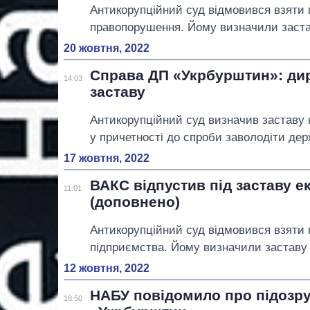
Антикорупційний суд відмовився взяти п
правопорушення. Йому визначили заста
20 жовтня, 2022
Справа ДП «Укрбурштин»: дир
14:03
заставу
Антикорупційний суд визначив заставу 
у причетності до спроби заволодіти д
17 жовтня, 2022
ВАКС відпустив під заставу 
11:01
(доповнено)
Антикорупційний суд відмовився взяти 
підприємства. Йому визначили заставу 
12 жовтня, 2022
НАБУ повідомило про підозр
18:50