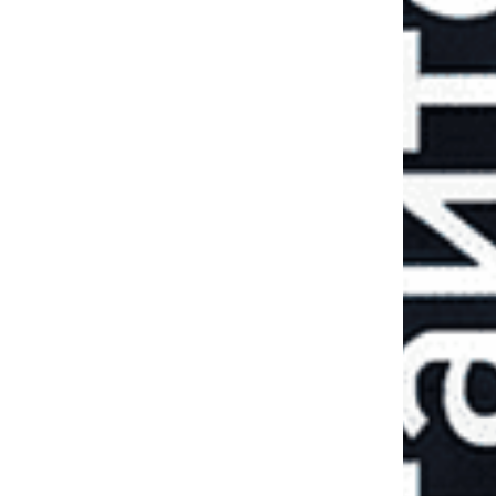
Примус росії до
миру: перші
підсумки 40-
денної операції