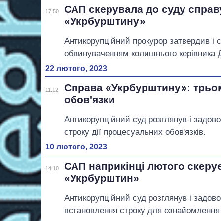
САП скерувала до суду справ
17:50
«Укрбурштину»
Антикорупційний прокурор затвердив і с
обвинуваченням колишнього керівника 
22 лютого, 2023
Справа «Укрбурштину»: трьо
11:12
обов'язки
Антикорупційний суд розглянув і задов
строку дії процесуальних обов'язків.
10 лютого, 2023
САП наприкінці лютого скерує
14:10
«Укрбурштин»
Антикорупційний суд розглянув і задов
встановлення строку для ознайомлення 