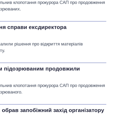
ольнив клопотання прокурора САП про продовження
дозрюваних.
ня справи ексдиректора
алили рішення про відкриття матеріалів
ту.
ом підозрюваним продовжили
ольнив клопотання прокурора САП про продовження
озрюваного.
обрав запобіжний захід організатору