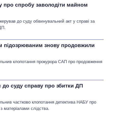
у про спробу заволодіти майном
керував до суду обвинувальний акт у справі за
ДП.
м підозрюваним знову продовжили
ольнив клопотання прокурора САП про продовження
 до суду справу про збитки ДП
ольнив частково клопотання детектива НАБУ про
з матеріалами слідства.