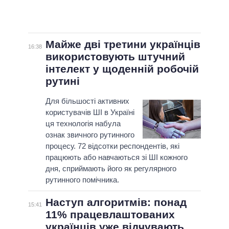
Майже дві третини українців
16:38
використовують штучний
інтелект у щоденній робочій
рутині
Для більшості активних
користувачів ШІ в Україні
ця технологія набула
ознак звичного рутинного
процесу. 72 відсотки респондентів, які
працюють або навчаються зі ШІ кожного
дня, сприймають його як регулярного
рутинного помічника.
Наступ алгоритмів: понад
15:41
11% працевлаштованих
українців уже відчувають