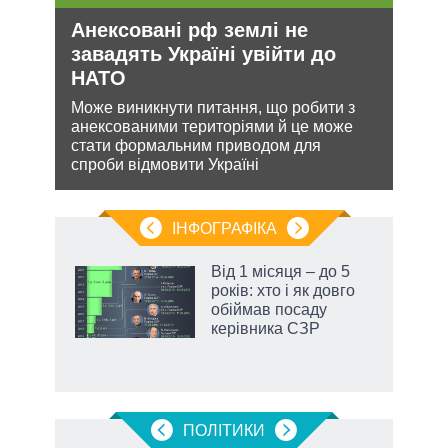
Анексовані рф землі не
Рос
завадять Україні увійти до
ніч
НАТО
Укр
кова
Може виникнути питання, що робити з
Розмі
ру –
анексованими територіями й це може
терит
стати формальним приводом для
Мінс
спроби відмовити Україні
нічог
ІНФОГРАФІКА
жет
Від 1 місяця – до 5
років: хто і як довго
ків
обіймав посаду
керівника СЗР
ПОЛIТИКИ