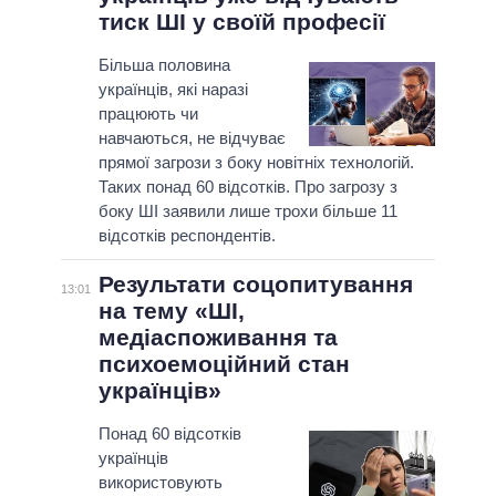
тиск ШІ у своїй професії
Більша половина
українців, які наразі
працюють чи
навчаються, не відчуває
прямої загрози з боку новітніх технологій.
Таких понад 60 відсотків. Про загрозу з
боку ШІ заявили лише трохи більше 11
відсотків респондентів.
Результати соцопитування
13:01
на тeму «ШІ,
медіаспоживання та
психоемоційний стан
українців»
Понад 60 відсотків
українців
використовують