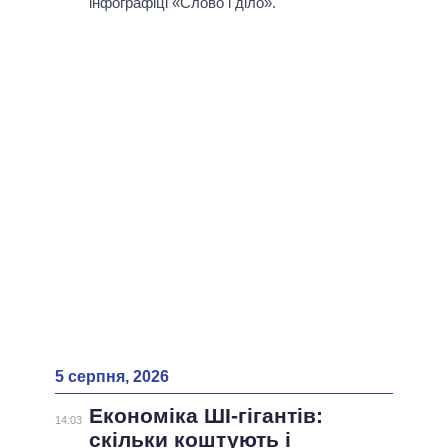
ВСІ ПЕРСОНИ
інфографіці «Слово і діло».
5 серпня, 2026
Економіка ШІ-гігантів:
14:03
скільки коштують і