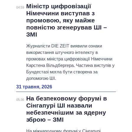
Міністр цифровізації
04:59
Німеччини виступав з
промовою, яку майже
повністю згенерував ШІ –
ЗМІ
Журналісти DIE ZEIT виявили ознаки
використання штучного інтелекту в
промовах міністра цифровізації Німеччини
Карстена Вільдбергера. Частина виступів у
Бундестазі могла бути створена за
допомогою ШІ.
31 травня, 2026
На безпековому форумі в
05:36
Сінгапурі ШІ назвали
небезпечнішим за ядерну
зброю – ЗМІ
На міжнародному форумі у Сінгапурі