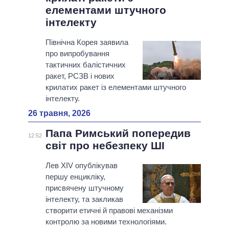
елементами штучного
інтелекту
Північна Корея заявила
про випробування
тактичних балістичних
ракет, РСЗВ і нових
крилатих ракет із елементами штучного
інтелекту.
26 травня, 2026
Папа Римський попередив
12:52
світ про небезпеку ШІ
Лев XIV опублікував
першу енцикліку,
присвячену штучному
інтелекту, та закликав
створити етичні й правові механізми
контролю за новими технологіями.