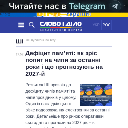
5120
УКР
РОС
НОВИНИ
ШІ
всі публікації по тегу
Дефіцит пам’яті: як зріс
ОБIЦЯНКИ
СТРІЧКА
ПОЛІТИКА
17:52
попит на чипи за останні
ПОДІЇ
ЕКОНОМІКА
ПОЛIТИКИ
роки і що прогнозують на
СТАТТІ
СУСПІЛЬСТВО
2027-й
ІНФОГРАФІКА
ДУМКИ
СВІТ
УСІ ПОЛІТИКИ
Розвиток ШІ призвів до
ОГЛЯДИ
ПРЕЗИДЕНТ І ОФІС
ВІДЕО
дефіциту чипів пам’яті та
ДАЙДЖЕСТИ
ВЕРХОВНА РАДА
напівпровідників у цілому.
ПІДТРИМАТИ
Один із наслідків цього –
КАБІНЕТ МІНІСТРІВ
різке подорожчання електроніки за останні
ГОЛОВИ ОБЛАДМІНІСТРАЦІЙ
ПОРІВНЯННЯ ПОЛІТИКІВ
роки. Детальніше про ринок оперативки
МЕРИ МІСТ
сьогодні та прогнози на 2027 рік – в