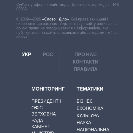
Cуб'єкт у сфері онлайн-медіа. Ідентифікатор медіа – R40-
05063
© 2009—2026
«Слово і Діло»
.
Всі права захищені і
охороняються законом. Адміністрація сайту залишає за
собою право не погоджуватися з інформацією, яка
публікується на сайті, власниками або авторами якої є треті
особи.
УКР
РОС
ПРО НАС
КОНТАКТИ
ПРАВИЛА
МОНІТОРИНГ
ТЕМАТИКИ
ПРЕЗИДЕНТ І
БІЗНЕС
ОФІС
ЕКОНОМІКА
ВЕРХОВНА
КУЛЬТУРА
РАДА
НАУКА
КАБІНЕТ
НАЦІОНАЛЬНА