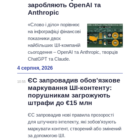
заробляють OpenAI та
Anthropic
«Слово і діло» порівнює
на інфографіці фінансові
показники двох
найбільших ШІ-компаній
сьогодення – OpenAI та Anthropic, творців
ChatGPT та Claude.
4 серпня, 2026
ЄС запровадив обов’язкове
10:55
маркування ШІ-контенту:
порушникам загрожують
штрафи до €15 млн
ЄС запровадив нові правила прозорості
для штучного інтелекту, які зобов’язують
маркувати контент, створений або змінений
за допомогою ШІ.