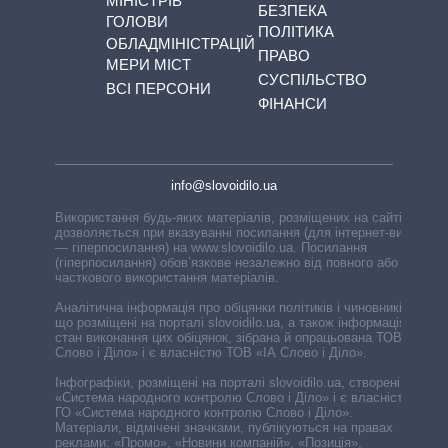
МІНІСТРІВ
БЕЗПЕКА
ГОЛОВИ
ПОЛІТИКА
ОБЛАДМІНІСТРАЦІЙ
ПРАВО
МЕРИ МІСТ
СУСПІЛЬСТВО
ВСІ ПЕРСОНИ
ФІНАНСИ
info@slovoidilo.ua
Використання будь-яких матеріалів, розміщених на сайті,
дозволяється при вказуванні посилання (для інтернет-видань
— гіперпосилання) на www.slovoidilo.ua. Посилання
(гіперпосилання) обов’язкове незалежно від повного або
часткового використання матеріалів.
Аналітична інформація про обіцянки політиків і чиновників,
що розміщені на порталі slovoidilo.ua, а також інформація про
стан виконання цих обіцянок, зібрана й опрацьована ТОВ «ІА
Слово і Діло» і є власністю ТОВ «ІА Слово і Діло».
Інфографіки, розміщені на порталі slovoidilo.ua, створені ГО
«Система народного контролю Слово і Діло» і є власністю
ГО «Система народного контролю Слово і Діло».
Матеріали, відмічені значками, публікуються на правах
реклами: «Промо», «Новини компаній», «Позиція»,