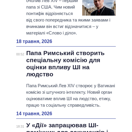
очолив Лев XIV – перший
папа зі США. Чим новий
понтифік відрізняється
від свого попередника та якими заявами і
вчинками він встиг відзначитися – у
матеріалі «Слово і діло».
18 травня, 2026
Папа Римський створить
00:52
спеціальну комісію для
оцінки впливу ШІ на
людство
Папа Римський Лев XIV створює у Ватикані
комісію зі штучного інтелекту. Новий орган
оцінюватиме вплив ШІ на людство, етику,
працю та соціальну справедливість.
14 травня, 2026
У «Дії» запрацював ШІ-
18:31