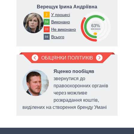
вич
Верещук Ірина Андріївна
У процесі
2
35
63
Виконано
59
63%
Не виконано
33
виконано
2
Всього
94
ОБІЦЯНКИ ПОЛІТИКІВ
ив
,
Яценко пообіцяв
м
звернутися до
правоохоронних органів
для
через можливе
розкрадання коштів,
виділених на створення бренду Умані