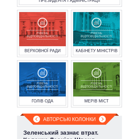
ПРЕЗИДЕНТА І АДМІНІСТРАЦІЇ
РІВЕНЬ
РІВЕНЬ
ВІДПОВІДАЛЬНОСТІ
ВІДПОВІДАЛЬНОСТІ
ВЕРХОВНОЇ РАДИ
КАБІНЕТУ МІНІСТРІВ
РІВЕНЬ
РІВЕНЬ
ВІДПОВІДАЛЬНОСТІ
ВІДПОВІДАЛЬНОСТІ
ГОЛІВ ОДА
МЕРІВ МІСТ
АВТОРСЬКІ КОЛОНКИ
»:
Зеленський зазнає втрат.
П'я