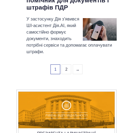
помічник для документів і
штрафів ПДР
У застосунку Дія з’явився
ШІ-асистент Дія.AI, який
самостійно формує
документи, знаходить
потрібні сервіси та допомагає оплачувати
штрафи.
1
2
→
РІВЕНЬ ВІДПОВІДАЛЬНОСТІ