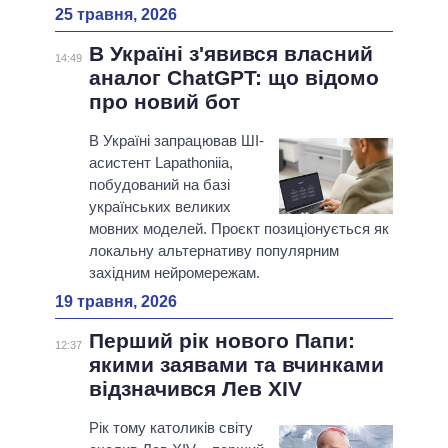
25 травня, 2026
В Україні з'явився власний
14:49
аналог ChatGPT: що відомо
про новий бот
В Україні запрацював ШІ-
асистент Lapathoniia,
побудований на базі
українських великих
мовних моделей. Проєкт позиціонується як
локальну альтернативу популярним
західним нейромережам.
19 травня, 2026
Перший рік нового Папи:
12:37
якими заявами та вчинками
відзначився Лев XIV
Рік тому католиків світу