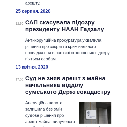
арешту.
25 серпня, 2020
САП скасувала підозру
12:50
президенту НААН Гадзалу
Антикорупційна прокуратура ухвалила
рішення про закриття кримінального
провадження в частині оголошених підозру
п'ятьом особам.
13 квітня, 2020
Суд не зняв арешт з майна
17:30
начальника відділу
сумського Держгеокадастру
Апеляційна палата
залишила без змін
судове рішення про
арешт майна, вилученого