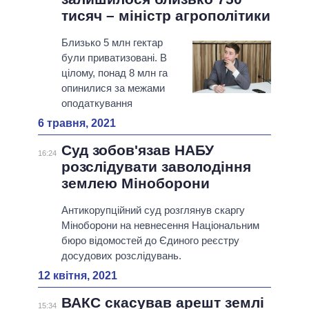
тисяч – міністр агрополітики
Близько 5 млн гектар
були приватизовані. В
цілому, понад 8 млн га
опинилися за межами
оподаткування
6 травня, 2021
Суд зобов'язав НАБУ
16:24
розслідувати заволодіння
землею Міноборони
Антикорупційний суд розглянув скаргу
Міноборони на невнесення Національним
бюро відомостей до Єдиного реєстру
досудових розслідувань.
12 квітня, 2021
ВАКС скасував арешт землі
15:34