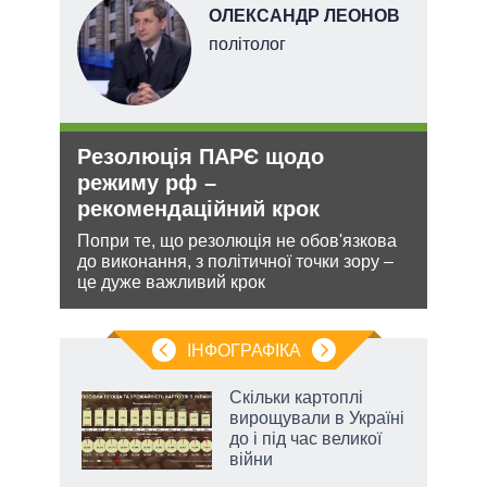
ОЛЕКСАНДР ЛЕОНОВ
ерт
політолог
Резолюція ПАРЄ щодо
Орд
режиму рф –
под
рекомендаційний крок
На ю
очіку
ання
Попри те, що резолюція не обов'язкова
проп
кому
до виконання, з політичної точки зору –
інфо
це дуже важливий крок
ІНФОГРАФІКА
 як
Скільки картоплі
и за
вирощували в Україні
до і під час великої
2027-
війни