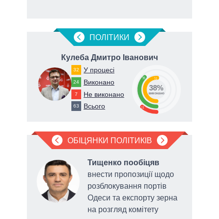
ПОЛIТИКИ
вич
Кулеба Дмитро Іванович
У процесі
32
38
51
Виконано
24
38%
Не виконано
7
виконано
Всього
63
11
ОБІЦЯНКИ ПОЛІТИКІВ
ив
,
Тищенко пообіцяв
м
внести пропозиції щодо
розблокування портів
для
Одеси та експорту зерна
на розгляд комітету