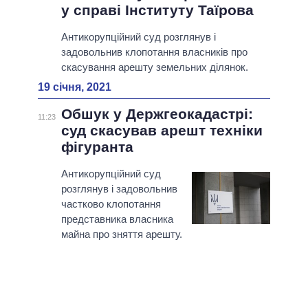
у справі Інституту Таїрова
Антикорупційний суд розглянув і
задовольнив клопотання власників про
скасування арешту земельних ділянок.
19 січня, 2021
Обшук у Держгеокадастрі:
11:23
суд скасував арешт техніки
фігуранта
Антикорупційний суд
розглянув і задовольнив
частково клопотання
представника власника
майна про зняття арешту.