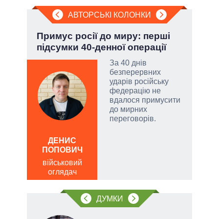
АВТОРСЬКІ КОЛОНКИ
.
Примус росії до миру: перші
Пол
підсумки 40-денної операції
чи 
вла
За 40 днів
безперервних
ударів російську
и, а
федерацію не
и
вдалося примусити
 рф.
до мирних
ла
переговорів.
римку
лі
ДЕНИС
ПОПОВИЧ
Д
ПО
військовий
оглядач
ві
о
ДУМКИ