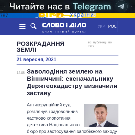
787
УКР
РОС
НОВИНИ
РОЗКРАДАННЯ
всі публікації по
тегу
ЗЕМЛІ
ОБIЦЯНКИ
СТРІЧКА
ПОЛІТИКА
21 вересня, 2021
ПОДІЇ
ЕКОНОМІКА
ПОЛIТИКИ
Заволодіння землею на
12:08
СТАТТІ
СУСПІЛЬСТВО
Вінниччині: ексначальнику
ІНФОГРАФІКА
ДУМКИ
СВІТ
УСІ ПОЛІТИКИ
Держгеокадастру визначили
ОГЛЯДИ
ПРЕЗИДЕНТ І ОФІС
заставу
ВІДЕО
ДАЙДЖЕСТИ
ВЕРХОВНА РАДА
Антикорупційний суд
ПІДТРИМАТИ
КАБІНЕТ МІНІСТРІВ
розглянув і задовольнив
ГОЛОВИ ОБЛАДМІНІСТРАЦІЙ
частково клопотання
ПОРІВНЯННЯ ПОЛІТИКІВ
детектива Національного
МЕРИ МІСТ
бюро про застосування запобіжного заходу