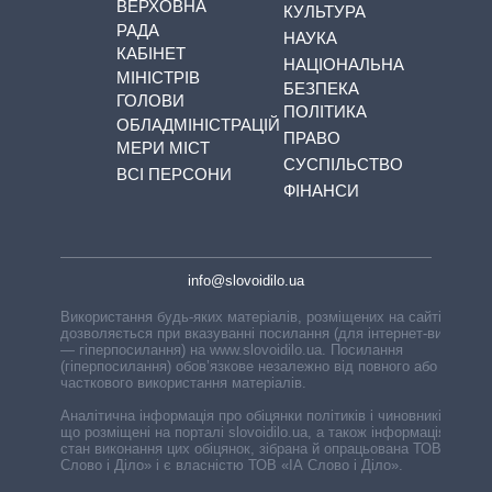
ВЕРХОВНА
КУЛЬТУРА
РАДА
НАУКА
КАБІНЕТ
НАЦІОНАЛЬНА
МІНІСТРІВ
БЕЗПЕКА
ГОЛОВИ
ПОЛІТИКА
ОБЛАДМІНІСТРАЦІЙ
ПРАВО
МЕРИ МІСТ
СУСПІЛЬСТВО
ВСІ ПЕРСОНИ
ФІНАНСИ
info@slovoidilo.ua
Використання будь-яких матеріалів, розміщених на сайті,
дозволяється при вказуванні посилання (для інтернет-видань
— гіперпосилання) на www.slovoidilo.ua. Посилання
(гіперпосилання) обов’язкове незалежно від повного або
часткового використання матеріалів.
Аналітична інформація про обіцянки політиків і чиновників,
що розміщені на порталі slovoidilo.ua, а також інформація про
стан виконання цих обіцянок, зібрана й опрацьована ТОВ «ІА
Слово і Діло» і є власністю ТОВ «ІА Слово і Діло».