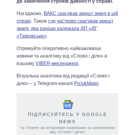
до закінчення строків давності у справі.
Нагадаємо,
ВАКС скасував арешт землі в цій
справі
. Також
суд частково скасував арешт
землі, яка раніше належала ДП «ДГ
«Таїровське»
.
Отримуйте оперативно найважливіші
новини та аналітику від «Слово і діло» в
вашому
VIBER-месенджері
.
Візуальна аналітика від редакції «Слово і
діло» – у Telegram-каналі
Pics&Maps
.
ПІДПИСУЙТЕСЬ У GOOGLE
NEWS
та стежте за останніми новинами та аналітикою
від «Слово і діло»