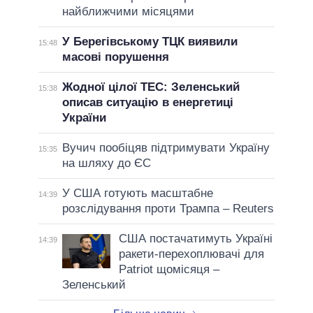
найближчими місяцями
У Берегівському ТЦК виявили
15:48
масові порушення
Жодної цілої ТЕС: Зеленський
15:38
описав ситуацію в енергетиці
України
Вучич пообіцяв підтримувати Україну
15:35
на шляху до ЄС
У США готують масштабне
14:39
розслідування проти Трампа – Reuters
США постачатимуть Україні
14:39
ракети-перехоплювачі для
Patriot щомісяця –
Зеленський