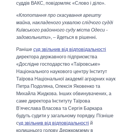
суддів ВАКС, повідомляє «Слово і діло».
«
Клопотання про скасування арешту
майна, накладеного ухвалою слідчого судді
Київського районного суду міста Одеси -
задовольнити
», – йдеться в рішенні.
Раніше
суд звільнив від відповідальності
директора державного підприємства
«Дослідне господарство «Таїровське»
Національного наукового центру Інститут
Таїрова Національної академії аграрних наук
Петра Подоляна, Олексія Яковенко та
Михайла Жидкова. Інших обвинувачених, а
саме директора Інституту Таїрова
В'ячеслава Власова та Сергія Баркара
будуть судити у загальному порядку. Пізніше
с
уд звільнив від відповідальності
й
колишнього голову Держкомзему в