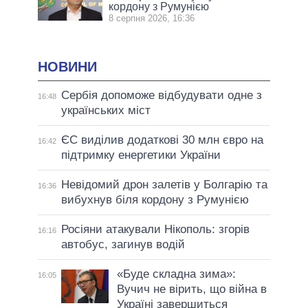
кордону з Румунією
8 серпня 2026, 16:36
НОВИНИ
Сербія допоможе відбудувати одне з
16:48
українських міст
ЄС виділив додаткові 30 млн євро на
16:42
підтримку енергетики України
Невідомий дрон залетів у Болгарію та
16:36
вибухнув біля кордону з Румунією
Росіяни атакували Нікополь: згорів
16:16
автобус, загинув водій
«Буде складна зима»:
16:05
Вучич не вірить, що війна в
Україні завершиться