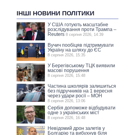
ІНШІ НОВИНИ ПОЛІТИКИ
У США готують масштабне
розслідування проти Трампа –
Reuters
8 серпня 2026, 14:39
Вучич пообіцяв підтримувати
Україну на шляху до ЄС
8 серпня 2026, 15:35
У Берегівському ТЦК виявили
масові порушення
8 серпня 2026, 15:48
Частина школярів залишиться
без підручників на 1 вересня
через удари росії – МОН
8 серпня 2026, 13:06
Сербія допоможе відбудувати
одне з українських міст
8 серпня 2026, 16:48
Невідомий дрон залетів у
Болгарію та вибухнув біля