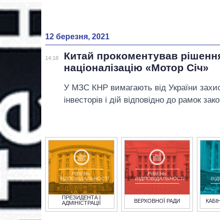
12 березня, 2021
Китай прокоментував рішенн
14:18
націоналізацію «Мотор Січ»
У МЗС КНР вимагають від України захи
інвесторів і дій відповідно до рамок зако
РІВЕНЬ
РІВЕНЬ
ВІДПОВІДАЛЬНОСТІ
ВІДПОВІДАЛЬНОСТІ
ВІ
ПРЕЗИДЕНТА І
ВЕРХОВНОЇ РАДИ
КАБІ
АДМІНІСТРАЦІЇ