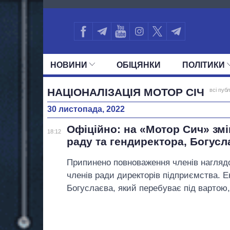
2873
НОВИНИ
ОБIЦЯНКИ
ПОЛIТИКИ
УСІ ПОЛІТИКИ
ПРЕЗИДЕНТ І ОФ
НАЦІОНАЛІЗАЦІЯ МОТОР СІЧ
всі публ
30 листопада, 2022
Офіційно: на «Мотор Сич» зм
18:12
раду та гендиректора, Богусл
Припинено повноваження членів наглядо
членів ради директорів підприємства. 
Богуслаєва, який перебуває під вартою,