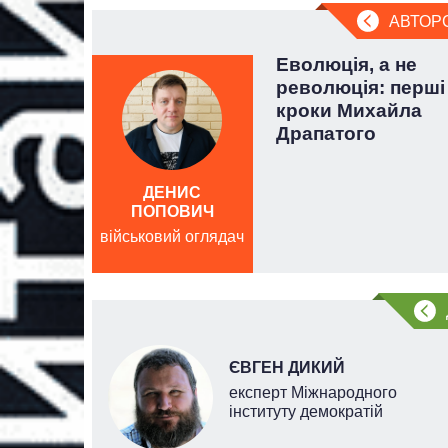
АВТОР
осію
Еволюція, а не
о.
революція: перші
еоніда
кроки Михайла
Драпатого
ДЕНИС
ПОПОВИЧ
військовий оглядач
НОВ
ЄВГЕН ДИКИЙ
експерт Міжнародного
інституту демократій