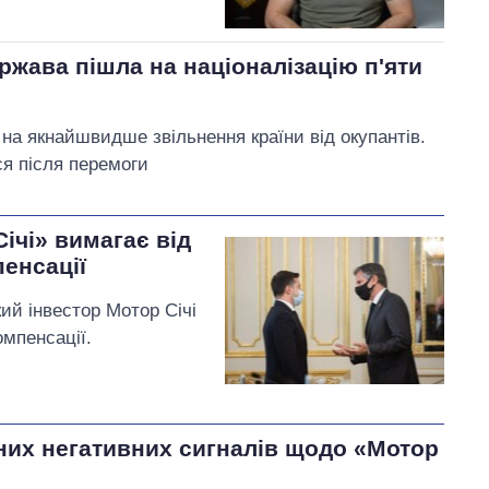
ржава пішла на націоналізацію п'яти
 на якнайшвидше звільнення країни від окупантів.
ся після перемоги
ічі» вимагає від
пенсації
кий інвестор Мотор Січі
омпенсації.
дних негативних сигналів щодо «Мотор