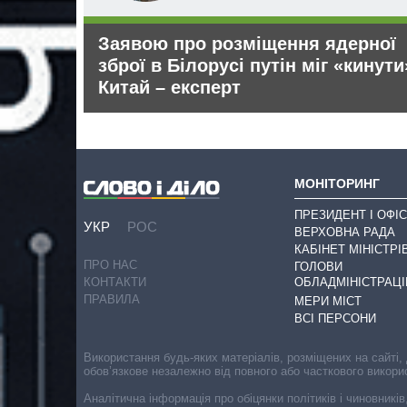
иму рф
Заявою про розміщення ядерної
зброї в Білорусі путін міг «кинути
Китай – експерт
МОНІТОРИНГ
ПРЕЗИДЕНТ І ОФІС
УКР
РОС
ВЕРХОВНА РАДА
КАБІНЕТ МІНІСТРІ
ПРО НАС
ГОЛОВИ
ОБЛАДМІНІСТРАЦІ
КОНТАКТИ
ПРАВИЛА
МЕРИ МІСТ
ВСІ ПЕРСОНИ
Використання будь-яких матеріалів, розміщених на сайті,
обов’язкове незалежно від повного або часткового викори
Аналітична інформація про обіцянки політиків і чиновників