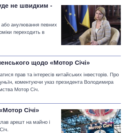
уде не швидким -
ю або анулювання певних
номіки переходить в
ленського щодо «Мотор Січі»
тися прав та інтересів китайських інвесторів. Про
уньїн, коментуючи указ президента Володимира
мства Мотор Січ.
«Мотор Січі»
лав арешт на майно і
Січ.