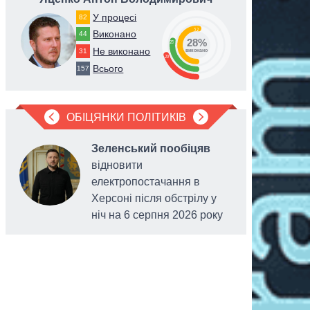
У процесі
82
52
Виконано
44
28%
28
Не виконано
31
виконано
20
Всього
157
ОБІЦЯНКИ ПОЛІТИКІВ
Зеленський пообіцяв
відновити
електропостачання в
Херсоні після обстрілу у
ніч на 6 серпня 2026 року