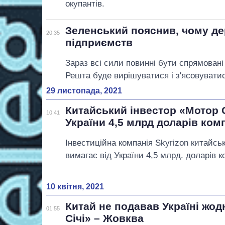
окупантів.
Зеленський пояснив, чому де
20:35
підприємств
Зараз всі сили повинні бути спрямовані
Решта буде вирішуватися і з'ясовувати
29 листопада, 2021
Китайський інвестор «Мотор С
10:41
України 4,5 млрд доларів ком
Інвестиційна компанія Skyrizon китайсь
вимагає від України 4,5 млрд. доларів к
10 квітня, 2021
Китай не подавав Україні жо
01:55
Січі» – Жовква