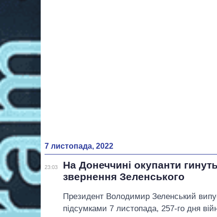
7 листопада, 2022
На Донеччині окупанти гинут
23:03
звернення Зеленського
Президент Володимир Зеленський випус
підсумками 7 листопада, 257-го дня вій