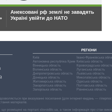
Анексовані рф землі не завадять
Ук
»
Україні увійти до НАТО
те
РЕГІОНИ
Київ
Івано-Франківська обл
Автономна республіка Крим
Київська область
Вінницька область
Кіровоградська област
В
Волинська область
Луганська область
Дніпропетровська область
Львівська область
Донецька область
Миколаївська область
Й
Житомирська область
Одеська область
Закарпатська область
Полтавська область
Запорізька область
Рівненська область
 дозволяється при вказуванні посилання (для інтернет-видань — гіперпоси
стання матеріалів.
, що розміщені на порталі slovoidilo.ua, а також інформація про стан вик