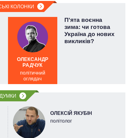
СЬКІ КОЛОНКИ
П'ята воєнна
зима: чи готова
Україна до нових
викликів?
ОЛЕКСАНДР
РАДЧУК
політичний
війс
оглядач
ДУМКИ
ОЛЕКСІЙ ЯКУБІН
політолог