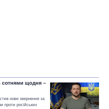
У процесі
32
38
51
Виконано
24
38%
Не виконано
7
виконано
Всього
63
11
Яценко пообіцяв
звернутися до
правоохоронних органів
через можливе
розкрадання коштів,
виділених на створення бренду Умані
ь сотнями щодня –
тив нове звернення за
ни проти російських