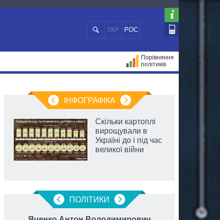
УКР
РОС
Порівняння
політиків
ЦІЙ
МЕРИ МІСТ
ВСІ ПЕРСОНИ
ІНФОГРАФІКА
Скільки картоплі
вирощували в
Україні до і під час
великої війни
ПОЛIТИКИ
Яценко Антон Володимирович
Трух