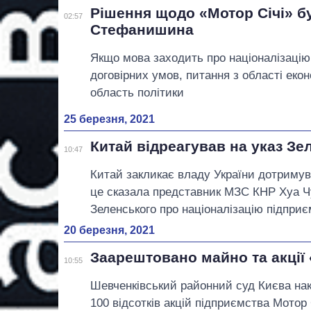
Рішення щодо «Мотор Січі» б
02:57
Стефанишина
Якщо мова заходить про націоналізаці
договірних умов, питання з області еко
область політики
25 березня, 2021
Китай відреагував на указ Зе
10:47
Китай закликає владу України дотримува
це сказала представник МЗС КНР Хуа Ч
Зеленського про націоналізацію підприє
20 березня, 2021
Заарештовано майно та акції 
10:55
Шевченківський районний суд Києва нак
100 відсотків акцій підприємства Мотор 