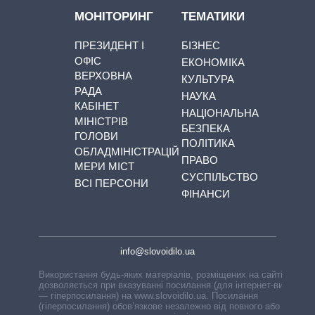
МОНІТОРИНГ
ТЕМАТИКИ
ПРЕЗИДЕНТ І
БІЗНЕС
ОФІС
ЕКОНОМІКА
ВЕРХОВНА
КУЛЬТУРА
РАДА
НАУКА
КАБІНЕТ
НАЦІОНАЛЬНА
МІНІСТРІВ
БЕЗПЕКА
ГОЛОВИ
ПОЛІТИКА
ОБЛАДМІНІСТРАЦІЙ
ПРАВО
МЕРИ МІСТ
СУСПІЛЬСТВО
ВСІ ПЕРСОНИ
ФІНАНСИ
info@slovoidilo.ua
Використання будь-яких матеріалів, розміщених на сайті,
дозволяється при вказуванні посилання (для інтернет-видань
— гіперпосилання) на www.slovoidilo.ua. Посилання
(гіперпосилання) обов’язкове незалежно від повного або