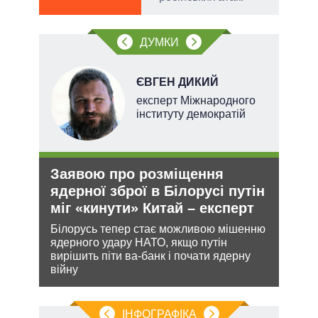
ДУМКИ
ЄВГЕН ДИКИЙ
експерт Міжнародного
інституту демократій
Заявою про розміщення
Рос
ядерної зброї в Білорусі путін
ніч
міг «кинути» Китай – експерт
Укр
и з
Білорусь тепер стає можливою мішенню
Розмі
же
ядерного удару НАТО, якщо путін
терит
вирішить піти ва-банк і почати ядерну
Мінс
війну
нічог
ІНФОГРАФІКА