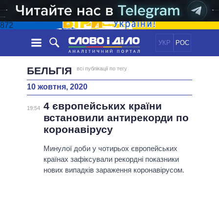
872
УКР
РОС
НОВИНИ
БЕЛЬГІЯ
всі публікації по тегу
10 жовтня, 2020
ОБIЦЯНКИ
СТРІЧКА
ПОЛІТИКА
4 європейських країни
ПОДІЇ
ЕКОНОМІКА
19:54
ПОЛIТИКИ
встановили антирекорди по
СТАТТІ
СУСПІЛЬСТВО
коронавірусу
ІНФОГРАФІКА
ДУМКИ
СВІТ
УСІ ПОЛІТИКИ
ОГЛЯДИ
Минулої доби у чотирьох європейських
ПРЕЗИДЕНТ І ОФІС
ВІДЕО
країнах зафіксували рекордні показники
ДАЙДЖЕСТИ
ВЕРХОВНА РАДА
нових випадків зараження коронавірусом.
ПІДТРИМАТИ
КАБІНЕТ МІНІСТРІВ
ГОЛОВИ ОБЛАДМІНІСТРАЦІЙ
ПОРІВНЯННЯ ПОЛІТИКІВ
МЕРИ МІСТ