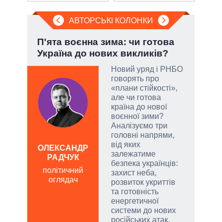
АВТОРСЬКІ КОЛОНКИ
і
П'ята воєнна зима: чи готова
Зел
ї
Україна до нових викликів?
Кол
Новий уряд і РНБО
говорять про
у
«плани стійкості»,
але чи готова
сити
країна до нової
воєнної зими?
Аналізуємо три
головні напрями,
від яких
ОЛЕКСАНДР
ЛЕОН
залежатиме
РАДЧУК
по
безпека українців:
політичний
о
захист неба,
оглядач
розвиток укриттів
та готовність
енергетичної
системи до нових
російських атак.