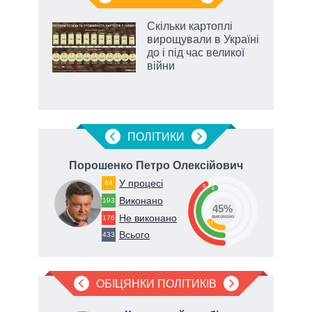
 як
Скільки картоплі
и за
вирощували в Україні
до і під час великої
2027-
війни
аспі
ПОЛIТИКИ
ович
Порошенко Петро Олексійович
Ф
У процесі
64
41
45
Виконано
193
45%
Не виконано
176
виконано
14
Всього
433
ОБІЦЯНКИ ПОЛІТИКІВ