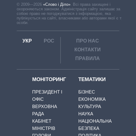
© 2009—2026
«Слово і Діло»
.
Всі права захищені і
охороняються законом. Адміністрація сайту залишає за
собою право не погоджуватися з інформацією, яка
публікується на сайті, власниками або авторами якої є треті
особи.
УКР
РОС
ПРО НАС
КОНТАКТИ
ПРАВИЛА
МОНІТОРИНГ
ТЕМАТИКИ
ПРЕЗИДЕНТ І
БІЗНЕС
ОФІС
ЕКОНОМІКА
ВЕРХОВНА
КУЛЬТУРА
РАДА
НАУКА
КАБІНЕТ
НАЦІОНАЛЬНА
МІНІСТРІВ
БЕЗПЕКА
ГОЛОВИ
ПОЛІТИКА