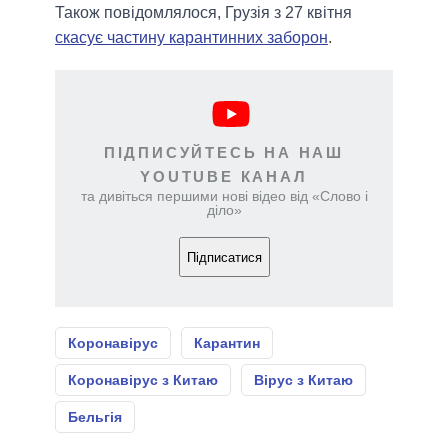
Також повідомлялося, Грузія з 27 квітня
скасує частину карантинних заборон
.
ПІДПИСУЙТЕСЬ НА НАШ
YOUTUBE КАНАЛ
та дивіться першими нові відео від «Слово і
діло»
Підписатися
Коронавірус
Карантин
Коронавірус з Китаю
Вірус з Китаю
Бельгія