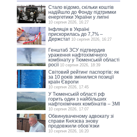
Стало відомо, скільки коштів
надійшло до Фонду підтримки
енергетики України у липні
10 серпня 2026, 16:27
Інфляція в Україні
прискорилась до 7,7% –
Держстат
10 серпня 2026, 16:27
Генштаб ЗСУ підтвердив
ураження нафтохімічного
комбінату у Тюменській області
росії
10 серпня 2026, 18:39
Світовий рейтинг паспортів: як
за 10 років змінилися позиції
країн Європи
10 серпня 2026, 17:45
У Тюменській області рф
горить один з найбільших
нафтохімічних комбінатів – ЗМІ
10 серпня 2026, 17:07
Обвинуваченому адвокату зі
справи Князєва знову
продовжили обов'язки
10 серпня 2026, 16:20