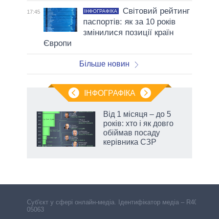
Світовий рейтинг
ІНФОГРАФІКА
17:45
паспортів: як за 10 років
змінилися позиції країн
Європи
Більше новин
ІНФОГРАФІКА
жет
Від 1 місяця – до 5
років: хто і як довго
ків
обіймав посаду
керівника СЗР
Cуб'єкт у сфері онлайн-медіа. Ідентифікатор медіа – R40-
05063