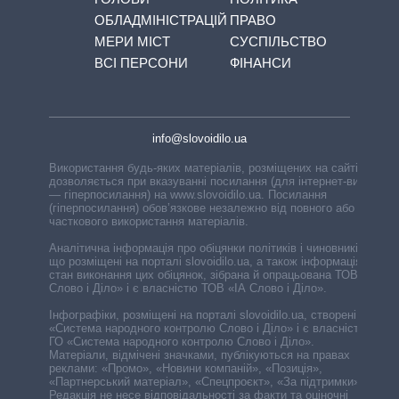
ОБЛАДМІНІСТРАЦІЙ
ПРАВО
МЕРИ МІСТ
СУСПІЛЬСТВО
ВСІ ПЕРСОНИ
ФІНАНСИ
info@slovoidilo.ua
Використання будь-яких матеріалів, розміщених на сайті,
дозволяється при вказуванні посилання (для інтернет-видань
— гіперпосилання) на www.slovoidilo.ua. Посилання
(гіперпосилання) обов’язкове незалежно від повного або
часткового використання матеріалів.
Аналітична інформація про обіцянки політиків і чиновників,
що розміщені на порталі slovoidilo.ua, а також інформація про
стан виконання цих обіцянок, зібрана й опрацьована ТОВ «ІА
Слово і Діло» і є власністю ТОВ «ІА Слово і Діло».
Інфографіки, розміщені на порталі slovoidilo.ua, створені ГО
«Система народного контролю Слово і Діло» і є власністю
ГО «Система народного контролю Слово і Діло».
Матеріали, відмічені значками, публікуються на правах
реклами: «Промо», «Новини компаній», «Позиція»,
«Партнерський матеріал», «Спецпроєкт», «За підтримки».
Редакція не несе відповідальності за факти та оціночні