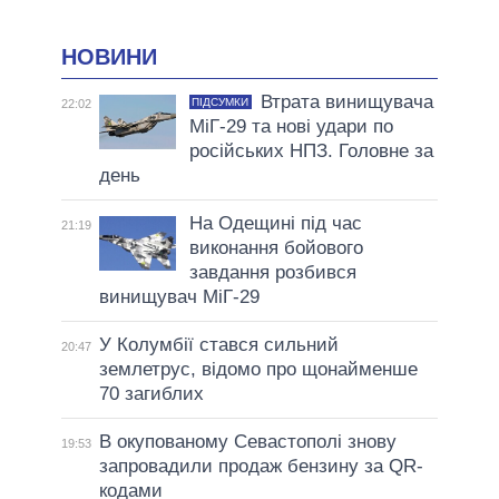
НОВИНИ
Втрата винищувача
ПІДСУМКИ
22:02
МіГ-29 та нові удари по
російських НПЗ. Головне за
день
На Одещині під час
21:19
виконання бойового
завдання розбився
винищувач МіГ-29
У Колумбії стався сильний
20:47
землетрус, відомо про щонайменше
70 загиблих
В окупованому Севастополі знову
19:53
запровадили продаж бензину за QR-
кодами