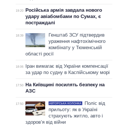
Російська армія завдала нового
19:20
удару авіабомбами по Сумах, є
постраждалі
Генштаб ЗСУ підтвердив
18:39
ураження нафтохімічного
комбінату у Тюменській
області росії
Іран вимагає від України компенсації
18:06
за удар по судну в Каспійському морі
На Київщині посилять безпеку на
17:50
АЗС
Поліс від
АВТОРСЬКА КОЛОНКА
17:50
прильоту: як в Україні
страхують житло, авто і
здоров’я від війни