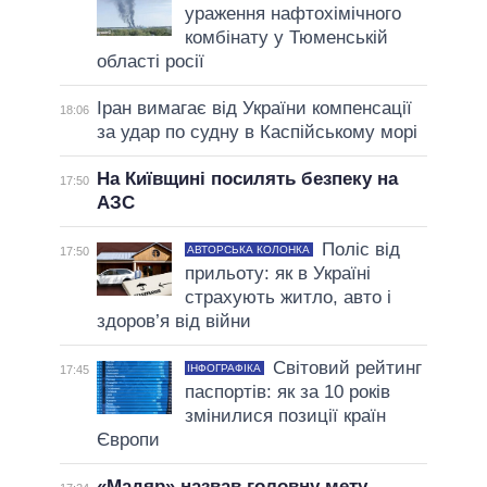
ураження нафтохімічного
комбінату у Тюменській
області росії
Іран вимагає від України компенсації
18:06
за удар по судну в Каспійському морі
На Київщині посилять безпеку на
17:50
АЗС
Поліс від
АВТОРСЬКА КОЛОНКА
17:50
прильоту: як в Україні
страхують житло, авто і
здоров’я від війни
Світовий рейтинг
ІНФОГРАФІКА
17:45
паспортів: як за 10 років
змінилися позиції країн
Європи
«Мадяр» назвав головну мету