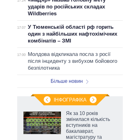
17:24
ударів по російських складах
Wildberries
У Тюменській області рф горить
17:07
один з найбільших нафтохімічних
комбінатів – ЗМІ
Молдова відкликала посла з росії
17:00
після інциденту з вибухом бойового
безпілотника
Більше новин
ІНФОГРАФІКА
жет
Як за 10 років
змінилася кількість
ків
вступників на
бакалаврат,
магістратуру та