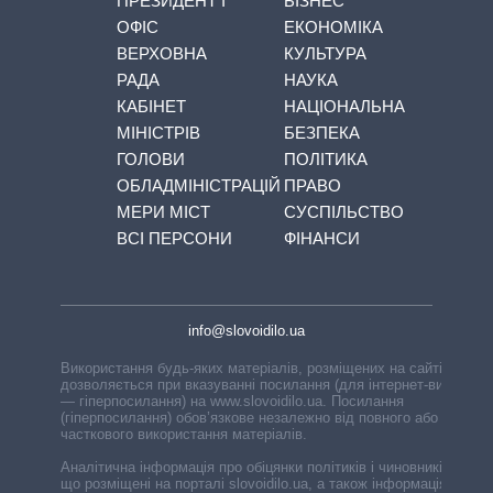
ПРЕЗИДЕНТ І
БІЗНЕС
ОФІС
ЕКОНОМІКА
ВЕРХОВНА
КУЛЬТУРА
РАДА
НАУКА
КАБІНЕТ
НАЦІОНАЛЬНА
МІНІСТРІВ
БЕЗПЕКА
ГОЛОВИ
ПОЛІТИКА
ОБЛАДМІНІСТРАЦІЙ
ПРАВО
МЕРИ МІСТ
СУСПІЛЬСТВО
ВСІ ПЕРСОНИ
ФІНАНСИ
info@slovoidilo.ua
Використання будь-яких матеріалів, розміщених на сайті,
дозволяється при вказуванні посилання (для інтернет-видань
— гіперпосилання) на www.slovoidilo.ua. Посилання
(гіперпосилання) обов’язкове незалежно від повного або
часткового використання матеріалів.
Аналітична інформація про обіцянки політиків і чиновників,
що розміщені на порталі slovoidilo.ua, а також інформація про