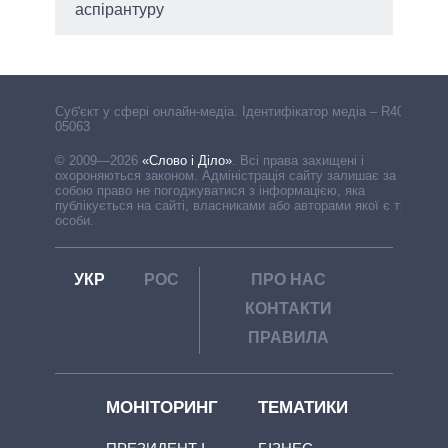
аспірантуру
Cуб'єкт у сфері онлайн-медіа. Ідентифікатор медіа – R40-
05063
© 2009—2026
«Слово і Діло»
.
Всі права захищені і
охороняються законом. Адміністрація сайту залишає за
собою право не погоджуватися з інформацією, яка
публікується на сайті, власниками або авторами якої є треті
особи.
УКР
РОС
ПРО НАС
КОНТАКТИ
ПРАВИЛА
МОНІТОРИНГ
ТЕМАТИКИ